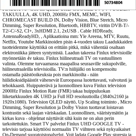
avulla voit heittäytyä täysillä uuteen värikkäämpään maailmaan!
FINLUX 70" G10 on QLED UHD GOOGLE TV ; 4-VUODEN
TAKUULLA, 4K UHD, 2000Hz FMX, MEMC, WIFI,
CHROMECAST BUILD IN, Dolby Vision, Blue Stretch, Micro
Dimming, Super Resolution, Bluetooth, HBBTV, viritin DVB-T/-
T2/-C/-S2, CI+, 3xHDMI 2.1, 2xUSB . Cable HDReady,
AntennaReadyHD, , Aplikaatioina mm: Yle Areena, MTV, Ruutu,
Netflix, Youtube Markkinoiden pisin 4-vuoden takuu Laadukkaiden
tuotteidemme käyttöikä on erittäin pitkä, mikä vähentää osaltaan
elektroniikka jätteen syntymistä. Laadun takeena Finlux televisioille
myönnetään 4v takuu. Finlux hiilineutraali TV on vastuullinen
valinta. Olemme turvaamassa maapalloa seuraaville sukupolville,
hiilineutraaleilla televisioilla. TV:n hiilijälki on kompensoitu
ostamalla päästöoikeuksia pois markkinoilta - näin
hiilidioksidipäästöt vähenevät Euroopassa luotettavasti, valvotusti ja
tehokkaasti. Huipputerävä ja luonnollinen kuva Finlux television
2000Hz Finlux Motion Rate (FMR) takaa huippuluokan
liiketarkkuuden 4K UHD ja Full HD resoluutioilla (3840x2160 ja
1920x1080). Television QLED näyttö, Up Scaling toiminto , Micro
Dimming, Super Resolution ja Dolby Vision tuottavat loistavan
kontrastin sekä laajan väriskaalan. Luonnollinen, vääristymätön ja
kirkas kuva - ohjelmat näyttävät siltä kuin ne on alun perin
tarkoitettukin. Smart TV palvelut Finlux UHD GOOGLE TV -
televisio tarjoaa käyttöösi normaalin TV viihteen sekä nykyaikaiset
On-Demand suoratoistopalvelut. Voit ladata Google Play storesta ja