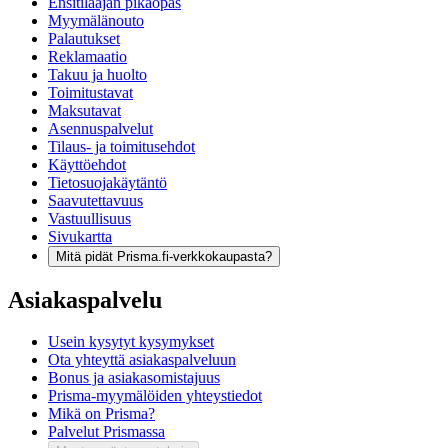
Ensitilaajan pikaopas
Myymälänouto
Palautukset
Reklamaatio
Takuu ja huolto
Toimitustavat
Maksutavat
Asennuspalvelut
Tilaus- ja toimitusehdot
Käyttöehdot
Tietosuojakäytäntö
Saavutettavuus
Vastuullisuus
Sivukartta
Mitä pidät Prisma.fi-verkkokaupasta?
Asiakaspalvelu
Usein kysytyt kysymykset
Ota yhteyttä asiakaspalveluun
Bonus ja asiakasomistajuus
Prisma-myymälöiden yhteystiedot
Mikä on Prisma?
Palvelut Prismassa