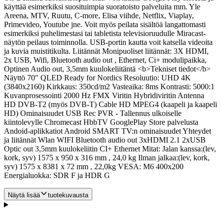
käyttää esimerkiksi suosituimpia suoratoisto palveluita mm. Yle
Areena, MTV, Ruutu, C-more, Elisa viihde, Netflix, Viaplay,
Primevideo, Youtube jne. Voit myös peilata sisältöä langattomasti
esimerkiksi puhelimestasi tai tabletista televisioruudulle Miracast-
näytön peilaus toiminnolla. USB-portin kautta voit katsella videoita
ja kuvia muistitikulta. Liitännät Monipuoliset liitännät: 3X HDMI,
2x USB, Wifi, Bluetooth audio out , Ethernet, Ci+ modulipaikka,
Optinen Audio out, 3,5mm kuulokeliitäntä <b>Tekniset tiedot</b>
Näyttö 70" QLED Ready for Nordics Resoluutio: UHD 4K
(3840x2160) Kirkkaus: 350cd/m2 Vasteaika: 8ms Kontrasti: 5000:1
Kuvanprosessointi 2000 Hz FMX Viritin Hybridiviritin Antenna
HD DVB-T2 (myös DVB-T) Cable HD MPEG4 (kaapeli ja kaapeli
HD) Ominaisuudet USB Rec PVR - Tallennus ulkoiselle
kiintolevylle Chromecast HbbTV GooglePlay Store palvelusta
Andoid-aplikkatiot Android SMART TV:n ominaisuudet Yhteydet
ja liitännät Wlan WIFI Bluetooth audio out 3xHDMI 2.1 2xUSB
Optic out 3,5mm kuulokeliitin CI+ Ethernet Mitat: Jalan kanssa:(lev,
kork, syv) 1575 x 950 x 316 mm , 24,0 kg Ilman jalkaa:(lev, kork,
syv) 1575 x 8381 x 72 mm , 22,0kg VESA: M6 400x200
Energialuokka: SDR F ja HDR G
Näytä lisää
tuotekuvausta