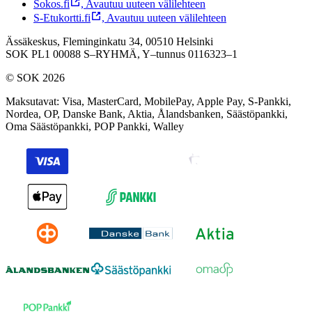
Sokos.fi
,
Avautuu uuteen välilehteen
S-Etukortti.fi
,
Avautuu uuteen välilehteen
Ässäkeskus, Fleminginkatu 34, 00510 Helsinki
SOK PL1 00088 S–RYHMÄ,
Y–tunnus 0116323–1
© SOK 2026
Maksutavat
:
Visa, MasterCard, MobilePay, Apple Pay, S-Pankki,
Nordea, OP, Danske Bank, Aktia, Ålandsbanken, Säästöpankki,
Oma Säästöpankki, POP Pankki, Walley