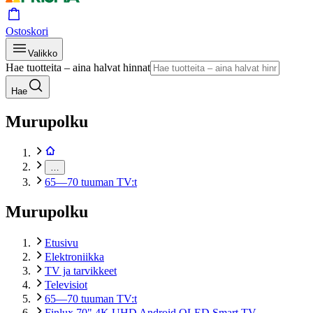
Ostoskori
Valikko
Hae tuotteita – aina halvat hinnat
Hae
Murupolku
…
65—70 tuuman TV:t
Murupolku
Etusivu
Elektroniikka
TV ja tarvikkeet
Televisiot
65—70 tuuman TV:t
Finlux 70" 4K UHD Android QLED Smart TV