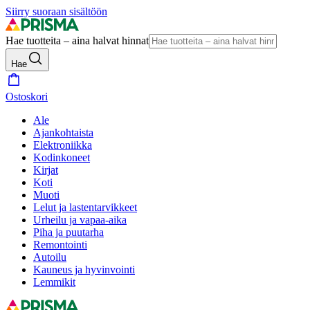
Siirry suoraan sisältöön
Hae tuotteita – aina halvat hinnat
Hae
Ostoskori
Ale
Ajankohtaista
Elektroniikka
Kodinkoneet
Kirjat
Koti
Muoti
Lelut ja lastentarvikkeet
Urheilu ja vapaa-aika
Piha ja puutarha
Remontointi
Autoilu
Kauneus ja hyvinvointi
Lemmikit