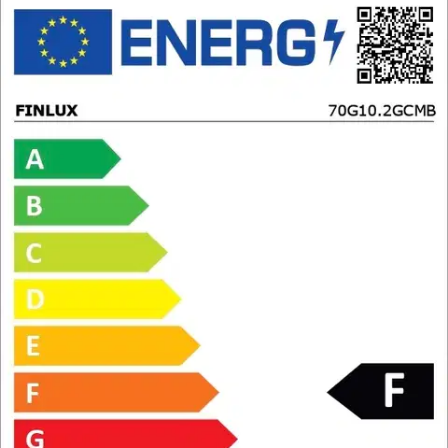
Energialuokka
Valitse toimitustapa
Nouto myymälästä
Toimitus
Ilmainen
Ei saatavilla
Siirry valitsemaan myymälä
Ilmainen toimitus yli 100 €:n tilauksille
Postin pakettiautomaattiin tai
palvelupisteeseen!
Etu ei koske Suuri‑lisäpalvelulla toimitettavia tuotteita.
Tarkista myymäläsaatavuus