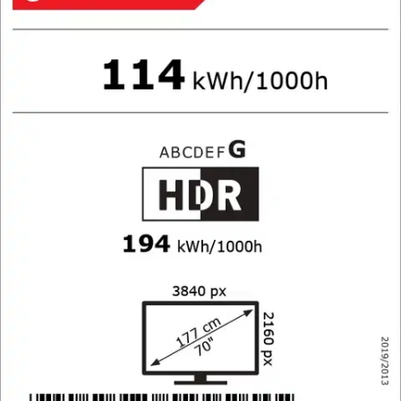
Lisäpalvelut
Tälle tuotteelle on mahdollista ostaa lisäpalveluita kotiinkuljetuksen
yhteydessä. Voit valita ja lisätä saatavilla olevat palvelut samalla,
kun lisäät tuotteen ostoskoriin.
Tutustu lisäpalveluihin
Tuotekuvaus
Finlux 70" G10 QLED Google TV, 70G10.2GCMB, tarjoaa uuden
sukupolven kuvanlaadun Quantum-Dot teknologiaa hyödyntäen.
QLED teknologia tuottaa laajemman sävymaailman, syvemmät
kontrastit ja terävämmän kuvan myös tummissa kohtauksissa. Finlux
G10 QLED televisioissa on lisäksi entistäkin parempi liikkuvan
kuvan toisto MEMC tekniikan ansoista. QLED tekniikan ansiosta
Television kuvan valovoimaisuus tekee katselukokemuksesta
miellyttävämmän myös kirkkaasti valaistussa tilassa.
G10 TV:n