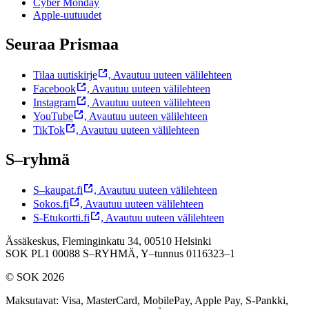
Cyber Monday
Apple-uutuudet
Seuraa Prismaa
Tilaa uutiskirje
,
Avautuu uuteen välilehteen
Facebook
,
Avautuu uuteen välilehteen
Instagram
,
Avautuu uuteen välilehteen
YouTube
,
Avautuu uuteen välilehteen
TikTok
,
Avautuu uuteen välilehteen
S–ryhmä
S–kaupat.fi
,
Avautuu uuteen välilehteen
Sokos.fi
,
Avautuu uuteen välilehteen
S-Etukortti.fi
,
Avautuu uuteen välilehteen
Ässäkeskus, Fleminginkatu 34, 00510 Helsinki
SOK PL1 00088 S–RYHMÄ,
Y–tunnus 0116323–1
© SOK 2026
Maksutavat
:
Visa, MasterCard, MobilePay, Apple Pay, S-Pankki,