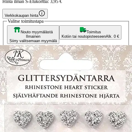
Hinta ilman S-Etukorttia:
3,95 €
Verkkokaupan hinta
Valitse toimitustapa
Nouto myymälästä
Toimitus
Ilmainen
Kotiin tai noutopisteeseen
Alk. 0 €
Siirry valitsemaan myymälä
Ilmainen toimitus yli 100 €:n tilauksille
Postin pakettiautomaattiin tai
palvelupisteeseen!
Etu ei koske Suuri‑lisäpalvelulla toimitettavia tuotteita.
Tarkista myymäläsaatavuus