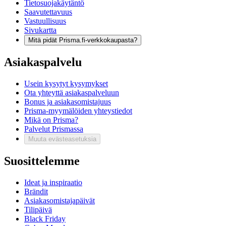
Tietosuojakäytäntö
Saavutettavuus
Vastuullisuus
Sivukartta
Mitä pidät Prisma.fi-verkkokaupasta?
Asiakaspalvelu
Usein kysytyt kysymykset
Ota yhteyttä asiakaspalveluun
Bonus ja asiakasomistajuus
Prisma-myymälöiden yhteystiedot
Mikä on Prisma?
Palvelut Prismassa
Muuta evästeasetuksia
Suosittelemme
Ideat ja inspiraatio
Brändit
Asiakasomistajapäivät
Tilipäivä
Black Friday