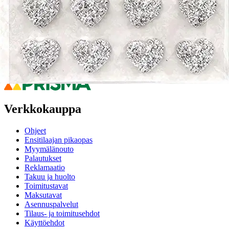
Anna palautetta
,
Avautuu uuteen välilehteen
Ilmainen palautus 30 päivää.*
Nouto myymälästä ilman toimituskuluja.
Asiakasomistajalle Bonusta jopa 5 %.*
Verkkokauppa
Ohjeet
Ensitilaajan pikaopas
Myymälänouto
Palautukset
Reklamaatio
Takuu ja huolto
Toimitustavat
Maksutavat
Asennuspalvelut
Tilaus- ja toimitusehdot
Käyttöehdot