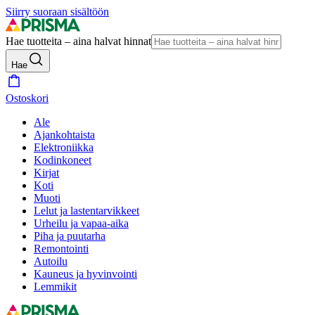
Siirry suoraan sisältöön
Hae tuotteita – aina halvat hinnat
Hae
Ostoskori
Ale
Ajankohtaista
Elektroniikka
Kodinkoneet
Kirjat
Koti
Muoti
Lelut ja lastentarvikkeet
Urheilu ja vapaa-aika
Piha ja puutarha
Remontointi
Autoilu
Kauneus ja hyvinvointi
Lemmikit