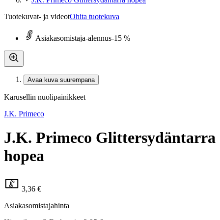
Tuotekuvat- ja videot
Ohita tuotekuva
Asiakasomistaja-alennus
-15 %
Avaa kuva suurempana
Karusellin nuolipainikkeet
J.K. Primeco
J.K. Primeco Glittersydäntarra
hopea
3,36 €
Asiakasomistajahinta