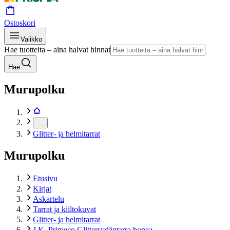
Ostoskori
Valikko
Hae tuotteita – aina halvat hinnat
Hae
Murupolku
…
Glitter- ja helmitarrat
Murupolku
Etusivu
Kirjat
Askartelu
Tarrat ja kiiltokuvat
Glitter- ja helmitarrat
J.K. Primeco Glittersydäntarra hopea