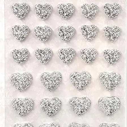
Tuotekuvaus
Glittersydäntarrat askarteluun ja koristeluun. Pakkaus sisältää yhden
arkin kimaltelevia glittersydäntarroja kahdessa eri koossa. Sydämien
koot ovat n. 1cm ja 1,2cm.
Ominaisuudet
Oletko tyytyväinen tuotetietoihin?
Ovatko tuotetiedot riittävät? Jos tuotetiedoissa on puutteita tai niitä
voisi muuten parantaa, anna palautetta.