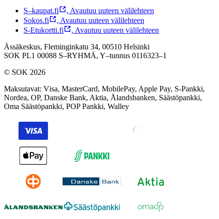
S–kaupat.fi
,
Avautuu uuteen välilehteen
Sokos.fi
,
Avautuu uuteen välilehteen
S-Etukortti.fi
,
Avautuu uuteen välilehteen
Ässäkeskus, Fleminginkatu 34, 00510 Helsinki
SOK PL1 00088 S–RYHMÄ,
Y–tunnus 0116323–1
© SOK 2026
Maksutavat
:
Visa, MasterCard, MobilePay, Apple Pay, S-Pankki,
Nordea, OP, Danske Bank, Aktia, Ålandsbanken, Säästöpankki,
Oma Säästöpankki, POP Pankki, Walley