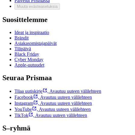
Palvelut Prismassa
Muuta evästeasetuksia
Suosittelemme
Ideat ja inspiraatio
Brändit
Asiakasomistajapäivät
Tilipäivä
Black Friday
Cyber Monday
Apple-uutuudet
Seuraa Prismaa
Tilaa uutiskirje
,
Avautuu uuteen välilehteen
Facebook
,
Avautuu uuteen välilehteen
Instagram
,
Avautuu uuteen välilehteen
YouTube
,
Avautuu uuteen välilehteen
TikTok
,
Avautuu uuteen välilehteen
S–ryhmä