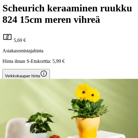
Scheurich keraaminen ruukku
824 15cm meren vihreä
5,69 €
Asiakasomistajahinta
Hinta ilman S-Etukorttia:
5,99 €
Verkkokaupan hinta
Valitse toimitustapa
Nouto myymälästä
Toimitus
Ilmainen
Kotiin tai noutopisteeseen
Alk. 0 €
Siirry valitsemaan myymälä
Ilmainen toimitus yli 100 €:n tilauksille
Postin pakettiautomaattiin tai