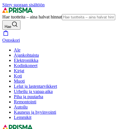
Siirry suoraan sisältöön
Hae tuotteita – aina halvat hinnat
Hae
Ostoskori
Ale
Ajankohtaista
Elektroniikka
Kodinkoneet
Kirjat
Koti
Muoti
Lelut ja lastentarvikkeet
Urheilu ja vapaa-aika
Piha ja puutarha
Remontointi
Autoilu
Kauneus ja hyvinvointi
Lemmikit