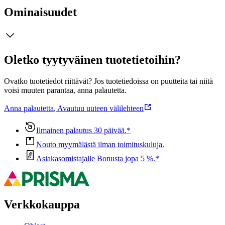
Ominaisuudet
Oletko tyytyväinen tuotetietoihin?
Ovatko tuotetiedot riittävät? Jos tuotetiedoissa on puutteita tai niitä
voisi muuten parantaa, anna palautetta.
Anna palautetta
,
Avautuu uuteen välilehteen
Ilmainen palautus 30 päivää.*
Nouto myymälästä ilman toimituskuluja.
Asiakasomistajalle Bonusta jopa 5 %.*
Verkkokauppa