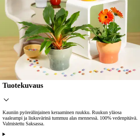
palvelupisteeseen!
Etu ei koske Suuri‑lisäpalvelulla toimitettavia tuotteita.
Tarkista myymäläsaatavuus
Tuotekuvaus
Kauniin pyöreälinjainen keraaminen ruukku. Ruukun yläosa
vaaleampi ja liukuvärinä tummuu alas mennessä. 100% vedenpitävä.
Valmistettu Saksassa.