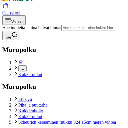
Ostoskori
Valikko
Hae tuotteita – aina halvat hinnat
Hae
Murupolku
…
Kukkaruukut
Murupolku
Etusivu
Piha ja puutarha
Kukkienhoito
Kukkaruukut
Scheurich keraaminen ruukku 824 15cm meren vihreä