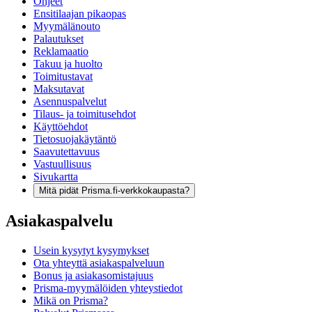
Ohjeet
Ensitilaajan pikaopas
Myymälänouto
Palautukset
Reklamaatio
Takuu ja huolto
Toimitustavat
Maksutavat
Asennuspalvelut
Tilaus- ja toimitusehdot
Käyttöehdot
Tietosuojakäytäntö
Saavutettavuus
Vastuullisuus
Sivukartta
Mitä pidät Prisma.fi-verkkokaupasta?
Asiakaspalvelu
Usein kysytyt kysymykset
Ota yhteyttä asiakaspalveluun
Bonus ja asiakasomistajuus
Prisma-myymälöiden yhteystiedot
Mikä on Prisma?