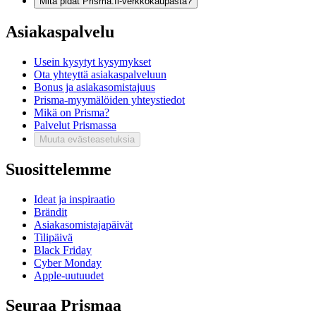
Mitä pidät Prisma.fi-verkkokaupasta?
Asiakaspalvelu
Usein kysytyt kysymykset
Ota yhteyttä asiakaspalveluun
Bonus ja asiakasomistajuus
Prisma-myymälöiden yhteystiedot
Mikä on Prisma?
Palvelut Prismassa
Muuta evästeasetuksia
Suosittelemme
Ideat ja inspiraatio
Brändit
Asiakasomistajapäivät
Tilipäivä
Black Friday
Cyber Monday
Apple-uutuudet
Seuraa Prismaa