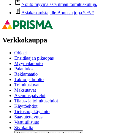
Nouto myymälästä ilman toimituskuluja.
Asiakasomistajalle Bonusta jopa 5 %.*
Verkkokauppa
Ohjeet
Ensitilaajan pikaopas
Myymälänouto
Palautukset
Reklamaatio
Takuu ja huolto
Toimitustavat
Maksutavat
Asennuspalvelut
Tilaus- ja toimitusehdot
Käyttöehdot
Tietosuojakäytäntö
Saavutettavuus
Vastuullisuus
Sivukartta