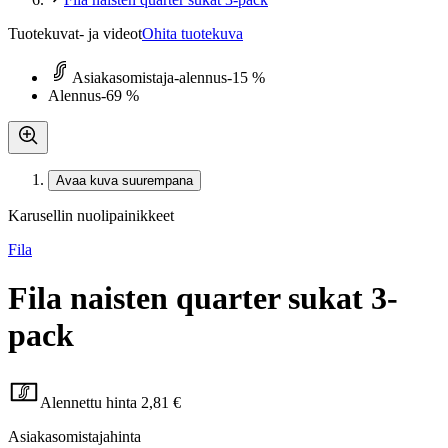
Tuotekuvat- ja videot
Ohita tuotekuva
Asiakasomistaja-alennus
-15 %
Alennus
-69 %
Avaa kuva suurempana
Karusellin nuolipainikkeet
Fila
Fila naisten quarter sukat 3-
pack
Alennettu hinta
2,81 €
Asiakasomistajahinta