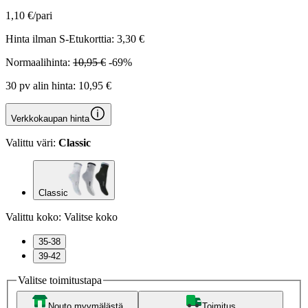
1,10 €/pari
Hinta ilman S-Etukorttia:
3,30 €
Normaalihinta:
10,95 €
-69%
30 pv alin hinta:
10,95 €
Verkkokaupan hinta
Valittu väri:
Classic
Classic
Valittu koko:
Valitse koko
35-38
39-42
Valitse toimitustapa
Nouto myymälästä
Toimitus