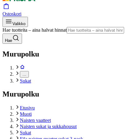
Ostoskori
Valikko
Hae tuotteita – aina halvat hinnat
Hae
Murupolku
…
Sukat
Murupolku
Etusivu
Muoti
Naisten vaatteet
Naisten sukat ja sukkahousut
Sukat
Fila naisten quarter sukat 3-pack