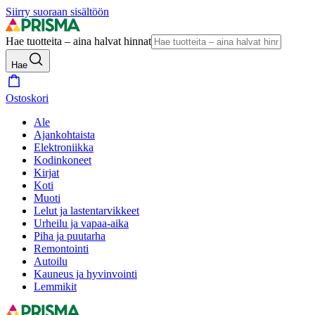
Siirry suoraan sisältöön
Hae tuotteita – aina halvat hinnat
Hae
Ostoskori
Ale
Ajankohtaista
Elektroniikka
Kodinkoneet
Kirjat
Koti
Muoti
Lelut ja lastentarvikkeet
Urheilu ja vapaa-aika
Piha ja puutarha
Remontointi
Autoilu
Kauneus ja hyvinvointi
Lemmikit