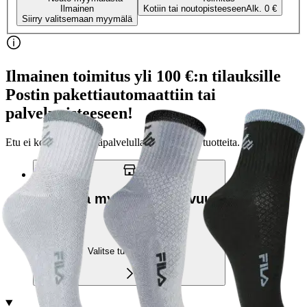
Ilmainen
Kotiin tai noutopisteeseen
Alk. 0 €
Siirry valitsemaan myymälä
Ilmainen toimitus yli 100 €:n tilauksille
Postin pakettiautomaattiin tai
palvelupisteeseen!
Etu ei koske Suuri‑lisäpalvelulla toimitettavia tuotteita.
Tarkista myymäläsaatavuus
Valitse tuotteen koko