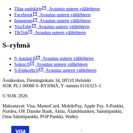
Tilaa uutiskirje
,
Avautuu uuteen välilehteen
Facebook
,
Avautuu uuteen välilehteen
Instagram
,
Avautuu uuteen välilehteen
YouTube
,
Avautuu uuteen välilehteen
TikTok
,
Avautuu uuteen välilehteen
S–ryhmä
S–kaupat.fi
,
Avautuu uuteen välilehteen
Sokos.fi
,
Avautuu uuteen välilehteen
S-Etukortti.fi
,
Avautuu uuteen välilehteen
Ässäkeskus, Fleminginkatu 34, 00510 Helsinki
SOK PL1 00088 S–RYHMÄ,
Y–tunnus 0116323–1
© SOK 2026
Maksutavat
:
Visa, MasterCard, MobilePay, Apple Pay, S-Pankki,
Nordea, OP, Danske Bank, Aktia, Ålandsbanken, Säästöpankki,
Oma Säästöpankki, POP Pankki, Walley