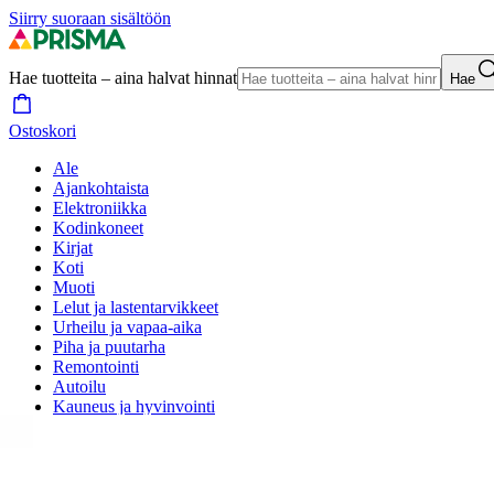
Siirry suoraan sisältöön
Hae tuotteita – aina halvat hinnat
Hae
Ostoskori
Ale
Ajankohtaista
Elektroniikka
Kodinkoneet
Kirjat
Koti
Muoti
Lelut ja lastentarvikkeet
Urheilu ja vapaa-aika
Piha ja puutarha
Remontointi
Autoilu
Kauneus ja hyvinvointi
Lemmikit