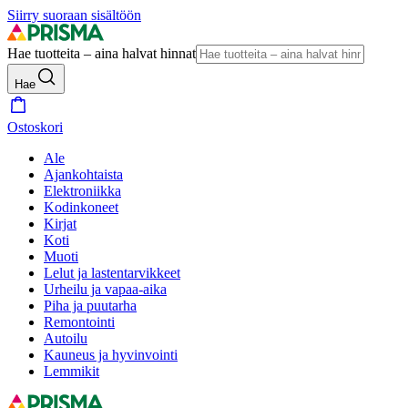
Siirry suoraan sisältöön
Hae tuotteita – aina halvat hinnat
Hae
Ostoskori
Ale
Ajankohtaista
Elektroniikka
Kodinkoneet
Kirjat
Koti
Muoti
Lelut ja lastentarvikkeet
Urheilu ja vapaa-aika
Piha ja puutarha
Remontointi
Autoilu
Kauneus ja hyvinvointi
Lemmikit