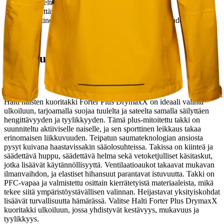
ja sateelta
Hengittävä materiaali ja ajaton tyylikäs design
Sporttinen leikkaus takaa vaivattoman liikkuvuuden
Tuotekuvaus
Halti naisten kuoritakki Forter Plus DrymaxX on ideaali valinta
ulkoiluun, tarjoamalla suojaa tuulelta ja sateelta samalla säilyttäen
hengittävyyden ja tyylikkyyden. Tämä plus-mitoitettu takki on
suunniteltu aktiiviselle naiselle, ja sen sporttinen leikkaus takaa
erinomaisen liikkuvuuden. Teipatun saumateknologian ansiosta
pysyt kuivana haastavissakin sääolosuhteissa. Takissa on kiinteä ja
säädettävä huppu, säädettävä helma sekä vetoketjulliset käsitaskut,
jotka lisäävät käytännöllisyyttä.
Ventilaatioaukot takaavat mukavan
ilmanvaihdon, ja elastiset hihansuut parantavat istuvuutta. Takki on
PFC-vapaa ja valmistettu osittain kierrätetyistä materiaaleista, mikä
tekee siitä ympäristöystävällisen valinnan. Heijastavat yksityiskohdat
lisäävät turvallisuutta hämärässä. Valitse Halti Forter Plus DrymaxX
kuoritakki ulkoiluun, jossa yhdistyvät kestävyys, mukavuus ja
tyylikkyys.