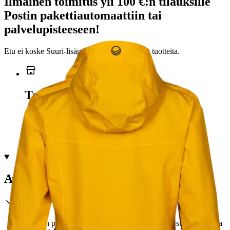
Ilmainen toimitus yli 100 €:n tilauksille
Postin pakettiautomaattiin tai
palvelupisteeseen!
Etu ei koske Suuri‑lisäpalvelulla toimitettavia tuotteita.
Tarkista myymäläsaatavuus
Ei saatavilla
Avainominaisuudet
Naisten plus-mitoitettu kuoritakki, joka tarjoaa suojaa tuulelta