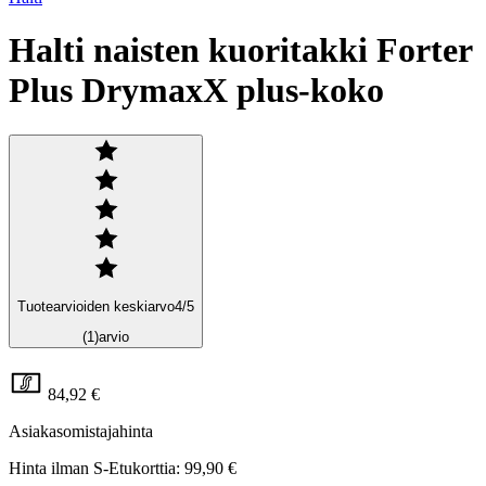
Halti naisten kuoritakki Forter
Plus DrymaxX plus-koko
Tuotearvioiden keskiarvo
4
/5
(1)
arvio
84,92 €
Asiakasomistajahinta
Hinta ilman S-Etukorttia:
99,90 €