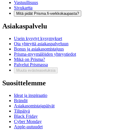
Vastuullisuus
Sivukartta
Mitä pidät Prisma.fi-verkkokaupasta?
Asiakaspalvelu
Usein kysytyt kysymykset
Ota yhteyttä asiakaspalveluun
Bonus ja asiakasomistajuus
Prisma-myymälöiden yhteystiedot
Mikä on Prisma?
Palvelut Prismassa
Muuta evästeasetuksia
Suosittelemme
Ideat ja inspiraatio
Brändit
Asiakasomistajapäivät
Tilipäivä
Black Friday
Cyber Monday
Apple-uutuudet