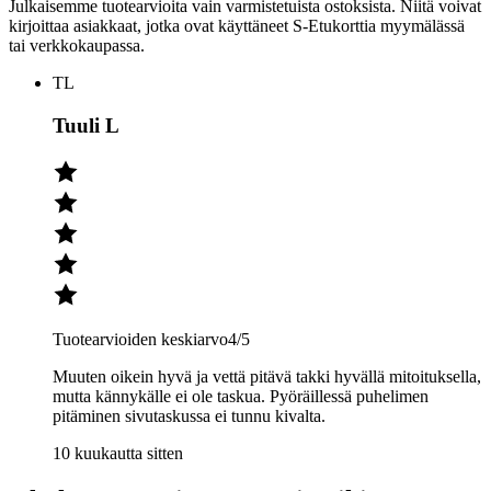
Julkaisemme tuotearvioita vain varmistetuista ostoksista. Niitä voivat
kirjoittaa asiakkaat, jotka ovat käyttäneet S-Etukorttia myymälässä
tai verkkokaupassa.
TL
Tuuli L
Tuotearvioiden keskiarvo
4
/5
Muuten oikein hyvä ja vettä pitävä takki hyvällä mitoituksella,
mutta kännykälle ei ole taskua. Pyöräillessä puhelimen
pitäminen sivutaskussa ei tunnu kivalta.
10 kuukautta sitten