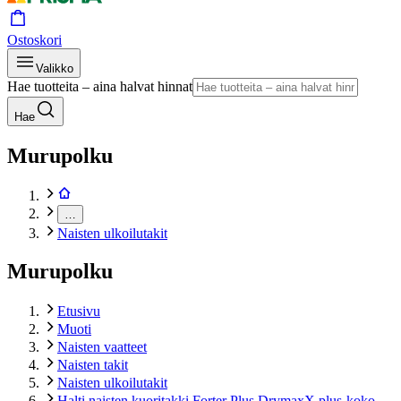
Ostoskori
Valikko
Hae tuotteita – aina halvat hinnat
Hae
Murupolku
…
Naisten ulkoilutakit
Murupolku
Etusivu
Muoti
Naisten vaatteet
Naisten takit
Naisten ulkoilutakit
Halti naisten kuoritakki Forter Plus DrymaxX plus-koko