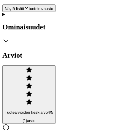
Näytä lisää
tuotekuvausta
Ominaisuudet
Arviot
Tuotearvioiden keskiarvo
4
/5
(1)
arvio