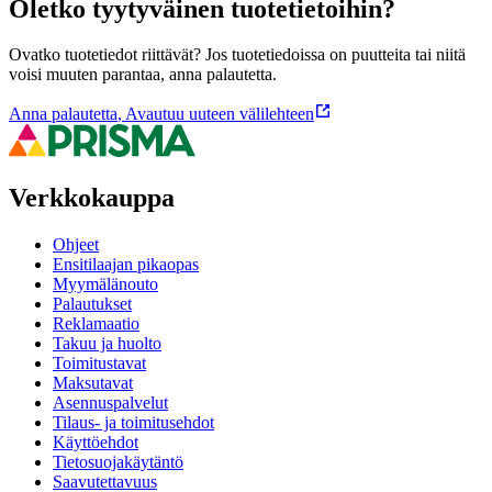
Oletko tyytyväinen tuotetietoihin?
Ovatko tuotetiedot riittävät? Jos tuotetiedoissa on puutteita tai niitä
voisi muuten parantaa, anna palautetta.
Anna palautetta
,
Avautuu uuteen välilehteen
Verkkokauppa
Ohjeet
Ensitilaajan pikaopas
Myymälänouto
Palautukset
Reklamaatio
Takuu ja huolto
Toimitustavat
Maksutavat
Asennuspalvelut
Tilaus- ja toimitusehdot
Käyttöehdot
Tietosuojakäytäntö
Saavutettavuus