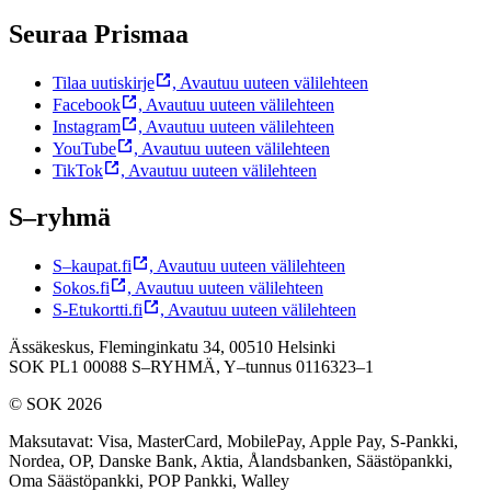
Seuraa Prismaa
Tilaa uutiskirje
,
Avautuu uuteen välilehteen
Facebook
,
Avautuu uuteen välilehteen
Instagram
,
Avautuu uuteen välilehteen
YouTube
,
Avautuu uuteen välilehteen
TikTok
,
Avautuu uuteen välilehteen
S–ryhmä
S–kaupat.fi
,
Avautuu uuteen välilehteen
Sokos.fi
,
Avautuu uuteen välilehteen
S-Etukortti.fi
,
Avautuu uuteen välilehteen
Ässäkeskus, Fleminginkatu 34, 00510 Helsinki
SOK PL1 00088 S–RYHMÄ,
Y–tunnus 0116323–1
© SOK 2026
Maksutavat
:
Visa, MasterCard, MobilePay, Apple Pay, S-Pankki,
Nordea, OP, Danske Bank, Aktia, Ålandsbanken, Säästöpankki,
Oma Säästöpankki, POP Pankki, Walley