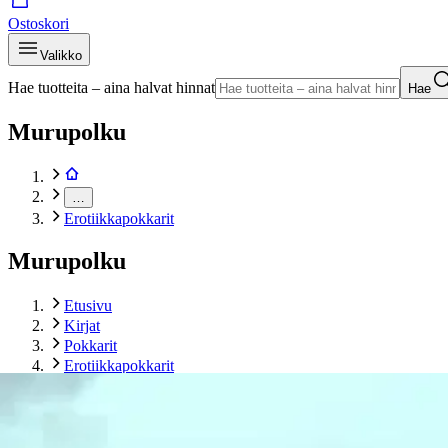
Ostoskori
Valikko
Hae tuotteita – aina halvat hinnat
Hae
Murupolku
…
Erotiikkapokkarit
Murupolku
Etusivu
Kirjat
Pokkarit
Erotiikkapokkarit
Korvensivu, Moonflower Pollination Vol.1
Tuotekuvat- ja videot
Ohita tuotekuva