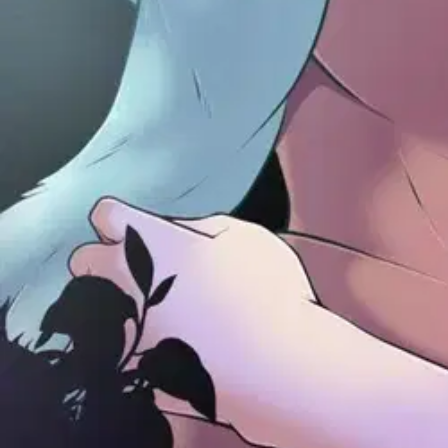
Moonflower Pollination is an erotic fantasy comic about an elven warri
Ominaisuudet
Oletko tyytyväinen tuotetietoihin?
Ovatko tuotetiedot riittävät? Jos tuotetiedoissa on puutteita tai niitä v
Anna palautetta
,
Avautuu uuteen välilehteen
Ilmainen palautus 30 päivää.*
Nouto myymälästä ilman toimituskuluja.
Asiakasomistajalle Bonusta jopa 5 %.*