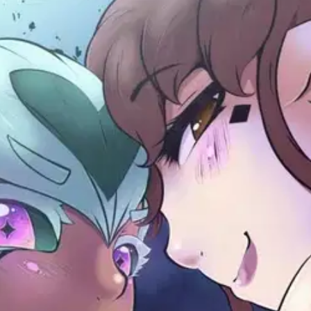
stin pakettiautomaattiin tai palvelupisteesee