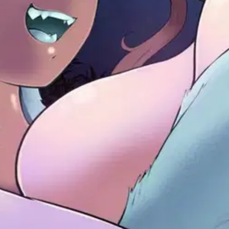
or who is on a journey to seek love... But the love she comes across is
oisi muuten parantaa, anna palautetta.