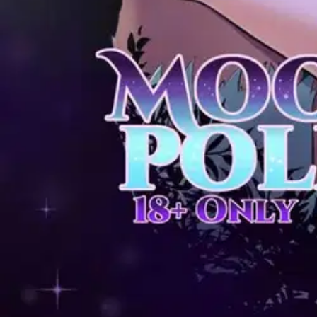
Verkkokauppa
Ohjeet
Ensitilaajan pikaopas
Myymälänouto
Palautukset
Reklamaatio
Takuu ja huolto
Toimitustavat
Maksutavat
Asennuspalvelut
Tilaus- ja toimitusehdot
Käyttöehdot
Tietosuojakäytäntö
Saavutettavuus
Vastuullisuus
Sivukartta
Mitä pidät Prisma.fi-verkkokaupasta?
Asiakaspalvelu
Usein kysytyt kysymykset