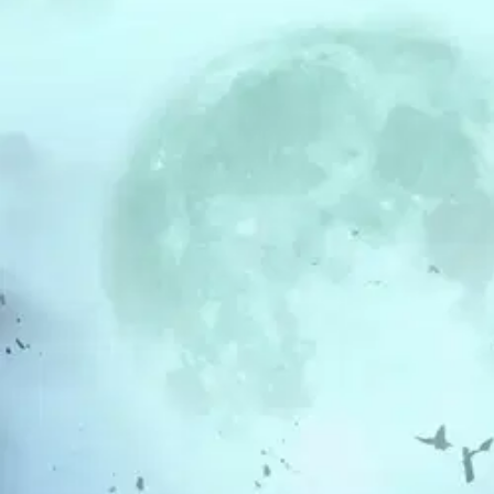
Asiakasomistaja-alennus
-15 %
Avaa kuva suurempana
Karusellin nuolipainikkeet
Mae Korvensivu
Korvensivu, Moonflower Pollina
32,77 €
Asiakasomistajahinta
Hinta ilman S-Etukorttia:
38,55 €
Verkkokaupan hinta
Valitse toimitustapa