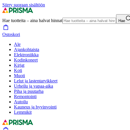
Siirry suoraan sisältöön
Hae tuotteita – aina halvat hinnat
Hae
Ostoskori
Ale
Ajankohtaista
Elektroniikka
Kodinkoneet
Kirjat
Koti
Muoti
Lelut ja lastentarvikkeet
Urheilu ja vapaa-aika
Piha ja puutarha
Remontointi
Autoilu
Kauneus ja hyvinvointi
Lemmikit