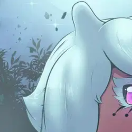
Nouto myymälästä
Toimitus
Ei saatavilla
Kotiin tai noutopisteeseen
Alk. 0 €
Ilmainen toimitus yli 100 €:n tilauksille Po
Etu ei koske Suuri‑lisäpalvelulla toimitettavia tuotteita.
Tarkista myymäläsaatavuus
Ei saatavilla
Tuotekuvaus