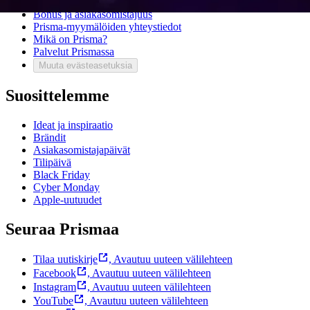
Ota yhteyttä asiakaspalveluun
Bonus ja asiakasomistajuus
Prisma-myymälöiden yhteystiedot
Mikä on Prisma?
Palvelut Prismassa
Muuta evästeasetuksia
Suosittelemme
Ideat ja inspiraatio
Brändit
Asiakasomistajapäivät
Tilipäivä
Black Friday
Cyber Monday
Apple-uutuudet
Seuraa Prismaa
Tilaa uutiskirje
,
Avautuu uuteen välilehteen
Facebook
,
Avautuu uuteen välilehteen
Instagram
,
Avautuu uuteen välilehteen
YouTube
,
Avautuu uuteen välilehteen