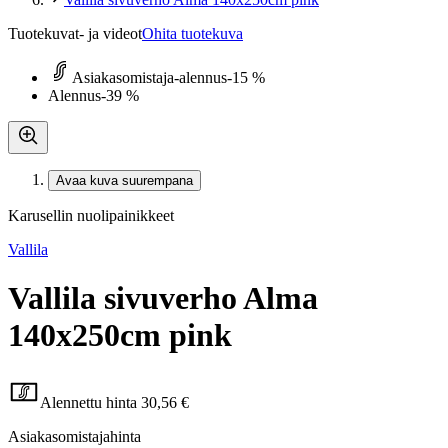
Tuotekuvat- ja videot
Ohita tuotekuva
Asiakasomistaja-alennus
-15 %
Alennus
-39 %
Avaa kuva suurempana
Karusellin nuolipainikkeet
Vallila
Vallila sivuverho Alma
140x250cm pink
Alennettu hinta
30,56 €
Asiakasomistajahinta