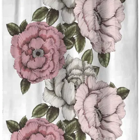
Tarkista myymäläsaatavuus
Tuotekuvaus
Alma-verho on valmistettu vastuullisesti 69% puuvillasta ja 31%
kierrätetystä polyesterista. Kaikki Vallilan verhot ovat viimeistelty
ompelemalla sivut ja helma, yläreunassa kulkee kuja verhotankoa
varten. Verhon mukana tulee lyhennysnauha, jolla verhon voi
lyhentää helposti silittämällä ilman ompelua.
Ominaisuudet