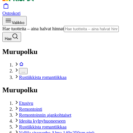
Ostoskori
Valikko
Hae tuotteita – aina halvat hinnat
Hae
Murupolku
…
Rustiikkista romantiikkaa
Murupolku
Etusivu
Remontointi
Remontoinnin ajankohtaiset
Ideoita kylpyhuoneeseen
Rustiikkista romantiikkaa
Vallila sivuverho Alma 140x250cm pink