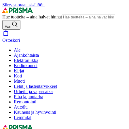
Siirry suoraan sisältöön
Hae tuotteita – aina halvat hinnat
Hae
Ostoskori
Ale
Ajankohtaista
Elektroniikka
Kodinkoneet
Kirjat
Koti
Muoti
Lelut ja lastentarvikkeet
Urheilu ja vapaa-aika
Piha ja puutarha
Remontointi
Autoilu
Kauneus ja hyvinvointi
Lemmikit