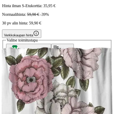
Hinta ilman S-Etukorttia:
35,95 €
Normaalihinta:
59,90 €
-39%
30 pv alin hinta:
59,90 €
Verkkokaupan hinta
Valitse toimitustapa
Nouto myymälästä
Toimitus
Ilmainen
Ei saatavilla
Siirry valitsemaan myymälä
Ilmainen toimitus yli 100 €:n tilauksille
Postin pakettiautomaattiin tai
palvelupisteeseen!
Etu ei koske Suuri‑lisäpalvelulla toimitettavia tuotteita.