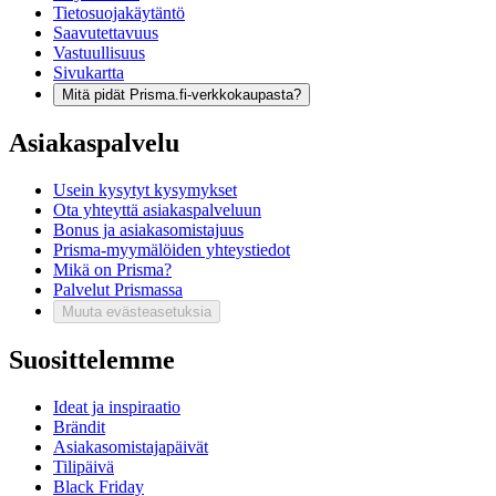
Tietosuojakäytäntö
Saavutettavuus
Vastuullisuus
Sivukartta
Mitä pidät Prisma.fi-verkkokaupasta?
Asiakaspalvelu
Usein kysytyt kysymykset
Ota yhteyttä asiakaspalveluun
Bonus ja asiakasomistajuus
Prisma-myymälöiden yhteystiedot
Mikä on Prisma?
Palvelut Prismassa
Muuta evästeasetuksia
Suosittelemme
Ideat ja inspiraatio
Brändit
Asiakasomistajapäivät
Tilipäivä
Black Friday