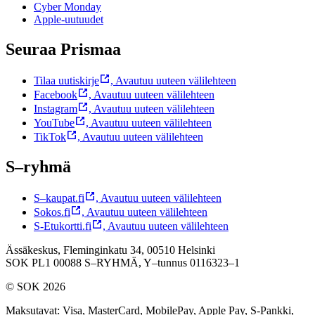
Cyber Monday
Apple-uutuudet
Seuraa Prismaa
Tilaa uutiskirje
,
Avautuu uuteen välilehteen
Facebook
,
Avautuu uuteen välilehteen
Instagram
,
Avautuu uuteen välilehteen
YouTube
,
Avautuu uuteen välilehteen
TikTok
,
Avautuu uuteen välilehteen
S–ryhmä
S–kaupat.fi
,
Avautuu uuteen välilehteen
Sokos.fi
,
Avautuu uuteen välilehteen
S-Etukortti.fi
,
Avautuu uuteen välilehteen
Ässäkeskus, Fleminginkatu 34, 00510 Helsinki
SOK PL1 00088 S–RYHMÄ,
Y–tunnus 0116323–1
© SOK 2026
Maksutavat
:
Visa, MasterCard, MobilePay, Apple Pay, S-Pankki,