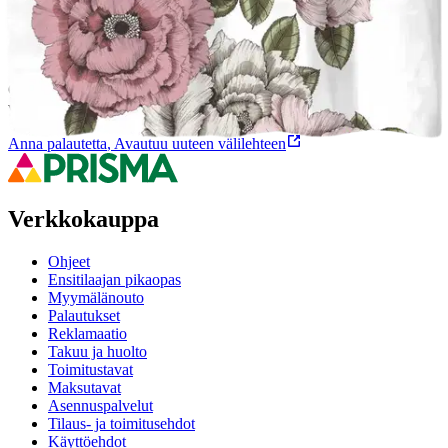
Oletko tyytyväinen tuotetietoihin?
Ovatko tuotetiedot riittävät? Jos tuotetiedoissa on puutteita tai niitä
voisi muuten parantaa, anna palautetta.
Anna palautetta
,
Avautuu uuteen välilehteen
Verkkokauppa
Ohjeet
Ensitilaajan pikaopas
Myymälänouto
Palautukset
Reklamaatio
Takuu ja huolto
Toimitustavat
Maksutavat
Asennuspalvelut
Tilaus- ja toimitusehdot
Käyttöehdot