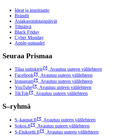
Ideat ja inspiraatio
Brändit
Asiakasomistajapäivät
Tilipäivä
Black Friday
Cyber Monday
Apple-uutuudet
Seuraa Prismaa
Tilaa uutiskirje
,
Avautuu uuteen välilehteen
Facebook
,
Avautuu uuteen välilehteen
Instagram
,
Avautuu uuteen välilehteen
YouTube
,
Avautuu uuteen välilehteen
TikTok
,
Avautuu uuteen välilehteen
S–ryhmä
S–kaupat.fi
,
Avautuu uuteen välilehteen
Sokos.fi
,
Avautuu uuteen välilehteen
S-Etukortti.fi
,
Avautuu uuteen välilehteen