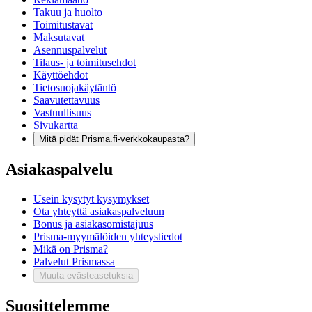
Takuu ja huolto
Toimitustavat
Maksutavat
Asennuspalvelut
Tilaus- ja toimitusehdot
Käyttöehdot
Tietosuojakäytäntö
Saavutettavuus
Vastuullisuus
Sivukartta
Mitä pidät Prisma.fi-verkkokaupasta?
Asiakaspalvelu
Usein kysytyt kysymykset
Ota yhteyttä asiakaspalveluun
Bonus ja asiakasomistajuus
Prisma-myymälöiden yhteystiedot
Mikä on Prisma?
Palvelut Prismassa
Muuta evästeasetuksia
Suosittelemme