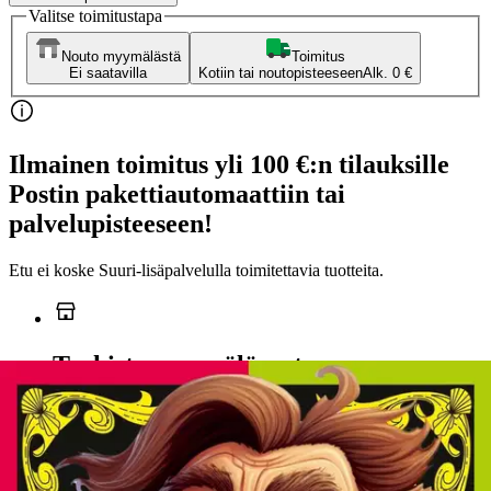
Valitse toimitustapa
Nouto myymälästä
Toimitus
Ei saatavilla
Kotiin tai noutopisteeseen
Alk. 0 €
Ilmainen toimitus yli 100 €:n tilauksille
Postin pakettiautomaattiin tai
palvelupisteeseen!
Etu ei koske Suuri‑lisäpalvelulla toimitettavia tuotteita.
Tarkista myymäläsaatavuus
Ei saatavilla