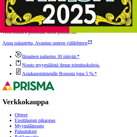
Oletko tyytyväinen tuotetietoihin?
Ovatko tuotetiedot riittävät? Jos tuotetiedoissa on puutteita tai niitä
voisi muuten parantaa, anna palautetta.
Anna palautetta
,
Avautuu uuteen välilehteen
Ilmainen palautus 30 päivää.*
Nouto myymälästä ilman toimituskuluja.
Asiakasomistajalle Bonusta jopa 5 %.*
Verkkokauppa
Ohjeet
Ensitilaajan pikaopas
Myymälänouto
Palautukset
Reklamaatio