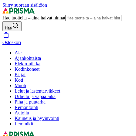
Siirry suoraan sisältöön
Hae tuotteita – aina halvat hinnat
Hae
Ostoskori
Ale
Ajankohtaista
Elektroniikka
Kodinkoneet
Kirjat
Koti
Muoti
Lelut ja lastentarvikkeet
Urheilu ja vapaa-aika
Piha ja puutarha
Remontointi
Autoilu
Kauneus ja hyvinvointi
Lemmikit