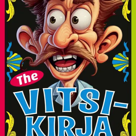
Tuotekuvaus
Seitsemästoista vuosikerta on maaginen! Vitsien euforia elää ja
tuottaa elämää suurempia tuntemuksia. Evoluutiotutkijat voisivat
miettiä, onko inhimillistä elämää ilman huumoria? Tai jos sitä
esiintyy, lienee se kutakuinkin tylsää. Elämä ilman huumoria ei ole
elämää. Tutkijat pohtivat yhtenään, onko nuoruuden lähdettä ja
miten vanhenemista voisi hidastaa.
Turhaan etsivät, se on löydetty!
Oikeastaan KELA-kortilla pitäisi jokaisen saada annos siitä ja The
Vitsikirja 2025 pitäisi olla korvattava lääke. Määrätään lukemista
eikä pillereitä! The Vitsikirja 2025 - vuoden kovin pehmeäkantinen
paketti!
Näytä lisää
tuotekuvausta
Ominaisuudet