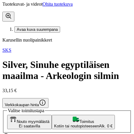
Tuotekuvat- ja videot
Ohita tuotekuva
Avaa kuva suurempana
Karusellin nuolipainikkeet
SKS
Silver, Sinuhe egyptiläisen
maailma - Arkeologin silmin
33,15 €
Verkkokaupan hinta
Valitse toimitustapa
Nouto myymälästä
Toimitus
Ei saatavilla
Kotiin tai noutopisteeseen
Alk. 0 €