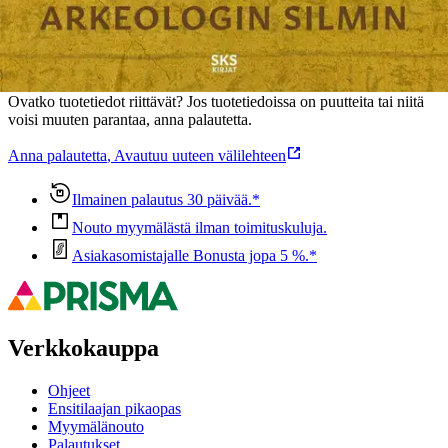
Oletko tyytyväinen tuotetietoihin?
Ovatko tuotetiedot riittävät? Jos tuotetiedoissa on puutteita tai niitä
voisi muuten parantaa, anna palautetta.
Anna palautetta
,
Avautuu uuteen välilehteen
Ilmainen palautus 30 päivää.*
Nouto myymälästä ilman toimituskuluja.
Asiakasomistajalle Bonusta jopa 5 %.*
Verkkokauppa
Ohjeet
Ensitilaajan pikaopas
Myymälänouto
Palautukset