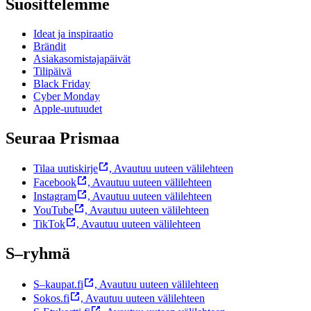
Suosittelemme
Ideat ja inspiraatio
Brändit
Asiakasomistajapäivät
Tilipäivä
Black Friday
Cyber Monday
Apple-uutuudet
Seuraa Prismaa
Tilaa uutiskirje
,
Avautuu uuteen välilehteen
Facebook
,
Avautuu uuteen välilehteen
Instagram
,
Avautuu uuteen välilehteen
YouTube
,
Avautuu uuteen välilehteen
TikTok
,
Avautuu uuteen välilehteen
S–ryhmä
S–kaupat.fi
,
Avautuu uuteen välilehteen
Sokos.fi
,
Avautuu uuteen välilehteen