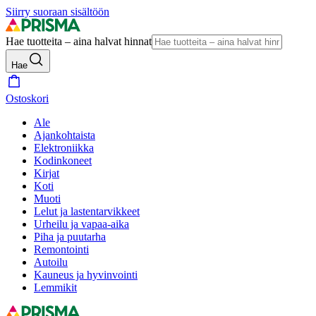
Siirry suoraan sisältöön
Hae tuotteita – aina halvat hinnat
Hae
Ostoskori
Ale
Ajankohtaista
Elektroniikka
Kodinkoneet
Kirjat
Koti
Muoti
Lelut ja lastentarvikkeet
Urheilu ja vapaa-aika
Piha ja puutarha
Remontointi
Autoilu
Kauneus ja hyvinvointi
Lemmikit