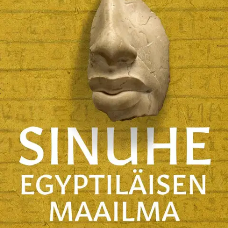
Sinuhe egyptiläisen ystävän aarrearkku. Jokainen Sinuhe
egyptiläisen lukija tietää, kuinka hämmästyttävän todentuntuisesti
Mika Waltari herättää eloon muinaisen Lähi-idän maailman. Minna
Silverin teos osoittaa, miten taitavasti romaani on rakennettu
historiallisille faktoille - Waltari tunsi muinaista Egyptiä paikoin
paremmin kuin moni egyptologi. Esimerkiksi kirjan
kallonporauskohtaus on täsmällinen yksityiskohtia myöten.
Minna
Silver käy teoksessaan läpi Waltarin Sinuhe egyptiläisen, avaten sen
historiallista pohjaa Sinuhen matkatessa muinaisen Välimeren, Lähi-
idän ja Punaisenmeren kansojen parissa. Silver tarjoaa johdatuksen
kadonneisiin korkeakulttuureihin ja rikastaa entisestään Sinuhen
lukuelämystä. Tätä lukiessa Sinuhe-fani haukkoo henkeään: onko
tämä voinut tapahtua todella? Dosentti Minna Silver on Lähi-idän ja
Välimeren arkeologian ja historian sekä maailman kulttuuriperinnön
asiantuntija, jolla on vuosikymmenten kokemus kenttätöistä Lähi-
idässä.
Näytä lisää
tuotekuvausta
Ominaisuudet