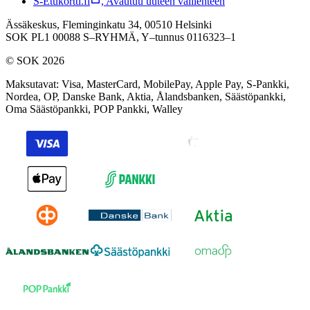
S-Etukortti.fi
,
Avautuu uuteen välilehteen
Ässäkeskus, Fleminginkatu 34, 00510 Helsinki
SOK PL1 00088 S–RYHMÄ,
Y–tunnus 0116323–1
© SOK 2026
Maksutavat
:
Visa, MasterCard, MobilePay, Apple Pay, S-Pankki,
Nordea, OP, Danske Bank, Aktia, Ålandsbanken, Säästöpankki,
Oma Säästöpankki, POP Pankki, Walley