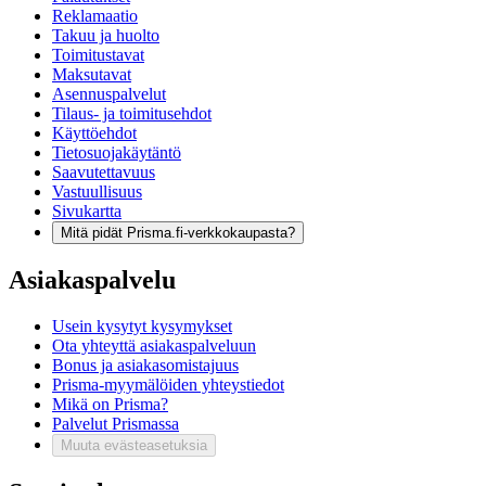
Reklamaatio
Takuu ja huolto
Toimitustavat
Maksutavat
Asennuspalvelut
Tilaus- ja toimitusehdot
Käyttöehdot
Tietosuojakäytäntö
Saavutettavuus
Vastuullisuus
Sivukartta
Mitä pidät Prisma.fi-verkkokaupasta?
Asiakaspalvelu
Usein kysytyt kysymykset
Ota yhteyttä asiakaspalveluun
Bonus ja asiakasomistajuus
Prisma-myymälöiden yhteystiedot
Mikä on Prisma?
Palvelut Prismassa
Muuta evästeasetuksia