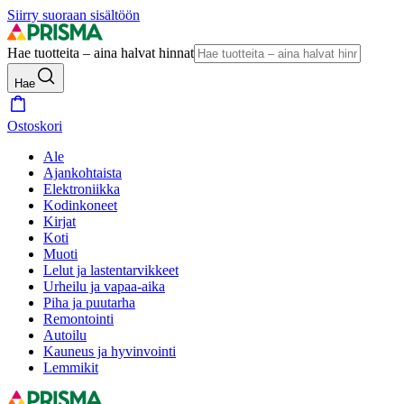
Siirry suoraan sisältöön
Hae tuotteita – aina halvat hinnat
Hae
Ostoskori
Ale
Ajankohtaista
Elektroniikka
Kodinkoneet
Kirjat
Koti
Muoti
Lelut ja lastentarvikkeet
Urheilu ja vapaa-aika
Piha ja puutarha
Remontointi
Autoilu
Kauneus ja hyvinvointi
Lemmikit