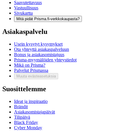
Saavutettavuus
Vastuullisuus
Sivukartta
Mitä pidät Prisma.fi-verkkokaupasta?
Asiakaspalvelu
Usein kysytyt kysymykset
Ota yhteyttä asiakaspalveluun
Bonus ja asiakasomistajuus
Prisma-myymälöiden yhteystiedot
Mikä on Prisma?
Palvelut Prismassa
Muuta evästeasetuksia
Suosittelemme
Ideat ja inspiraatio
Brändit
Asiakasomistajapäivät
Tilipäivä
Black Friday
Cyber Monday