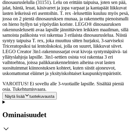
dinosauruslelulla (31151). Lelu on erittäin taipuisa, joten sen pää,
jalat, häntä, leuat, käsivarret ja jopa varpaat ja kantapäät liikkuvat
lasten leikeissä eri asentoihin. T. rex ‑lelusettiin kuuluu myös pesä,
jossa on 2 pientä dinosauruksen munaa, ja rakennettu pienoismalli
on hieno hyllyn tai yöpöydän koriste.
LEGO® dinosauruksen
rakennuslelusetti avaa lapsille jännittävien leikkien maailman, sillä
samoista palikoista voi rakentaa 3 erilaista dinosauruslelua. Niistä
syntyy taipuisa T. rex, joka muuttuu sitten hurjaksi, 3-sarviseksi
Triceratopsiksi tai lentoliskoksi, jolla on suuret, liikkuvat siivet.
LEGO Creator 3in1-rakennussarjat ovat kivoja syntymäpäivä‑ tai
yllätyslahjoja lapsille. 3in1-settien osista voi rakentaa 3 eri
vaihtoehtoa, joissa palikkarakennelmien aiheina ovat lasten
suosituimmat kiinnostuksen kohteet, kuten siistit ajoneuvot,
uskomattomat eläimet ja yksityiskohtaiset kaupunkiympäristöt.
VAROITUS! Ei sovellu alle 3-vuotiaille lapsille. Sisältää pieniä
osia. Tukehtumisvaara.
Näytä lisää
tuotekuvausta
Ominaisuudet