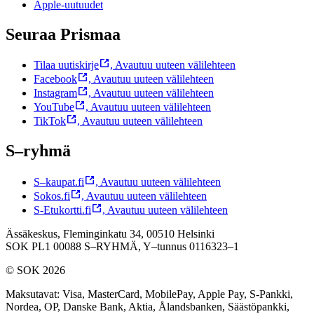
Apple-uutuudet
Seuraa Prismaa
Tilaa uutiskirje
,
Avautuu uuteen välilehteen
Facebook
,
Avautuu uuteen välilehteen
Instagram
,
Avautuu uuteen välilehteen
YouTube
,
Avautuu uuteen välilehteen
TikTok
,
Avautuu uuteen välilehteen
S–ryhmä
S–kaupat.fi
,
Avautuu uuteen välilehteen
Sokos.fi
,
Avautuu uuteen välilehteen
S-Etukortti.fi
,
Avautuu uuteen välilehteen
Ässäkeskus, Fleminginkatu 34, 00510 Helsinki
SOK PL1 00088 S–RYHMÄ,
Y–tunnus 0116323–1
© SOK 2026
Maksutavat
:
Visa, MasterCard, MobilePay, Apple Pay, S-Pankki,
Nordea, OP, Danske Bank, Aktia, Ålandsbanken, Säästöpankki,