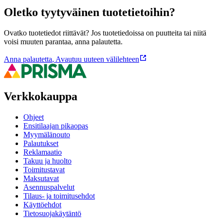
Oletko tyytyväinen tuotetietoihin?
Ovatko tuotetiedot riittävät? Jos tuotetiedoissa on puutteita tai niitä
voisi muuten parantaa, anna palautetta.
Anna palautetta
,
Avautuu uuteen välilehteen
Verkkokauppa
Ohjeet
Ensitilaajan pikaopas
Myymälänouto
Palautukset
Reklamaatio
Takuu ja huolto
Toimitustavat
Maksutavat
Asennuspalvelut
Tilaus- ja toimitusehdot
Käyttöehdot
Tietosuojakäytäntö