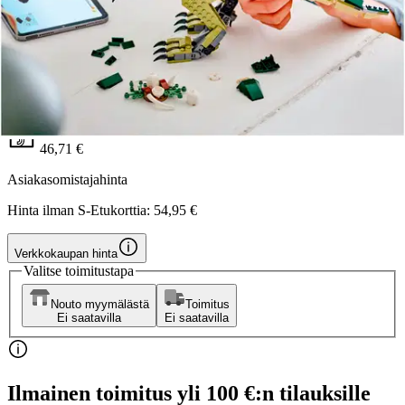
LEGO
LEGO Creator 31151 T. rex
46,71 €
Asiakasomistajahinta
Hinta ilman S-Etukorttia:
54,95 €
Verkkokaupan hinta
Valitse toimitustapa
Nouto myymälästä
Toimitus
Ei saatavilla
Ei saatavilla
Ilmainen toimitus yli 100 €:n tilauksille