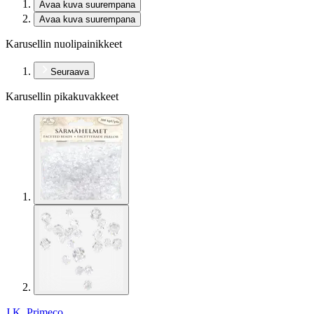
Avaa kuva suurempana
Avaa kuva suurempana
Karusellin nuolipainikkeet
Seuraava
Karusellin pikakuvakkeet
J.K. Primeco