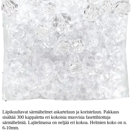
Postin pakettiautomaattiin tai
palvelupisteeseen!
Etu ei koske Suuri‑lisäpalvelulla toimitettavia tuotteita.
Tarkista myymäläsaatavuus
Tuotekuvaus
Läpikuultavat särmähelmet askarteluun ja koristeluun. Pakkaus
sisältää 300 kappaletta eri kokoisia muovisia fasettihiottuja
särmähelmiä. Lajitelmassa on neljää eri kokoa. Helmien koko on n.
6-10mm.