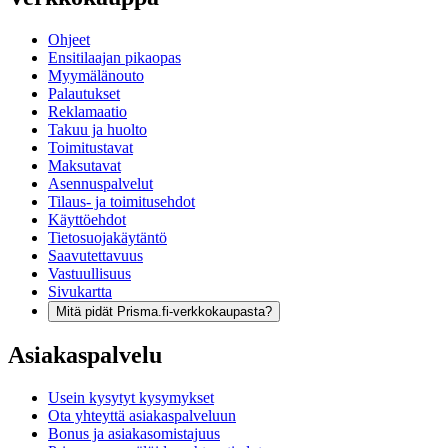
Ohjeet
Ensitilaajan pikaopas
Myymälänouto
Palautukset
Reklamaatio
Takuu ja huolto
Toimitustavat
Maksutavat
Asennuspalvelut
Tilaus- ja toimitusehdot
Käyttöehdot
Tietosuojakäytäntö
Saavutettavuus
Vastuullisuus
Sivukartta
Mitä pidät Prisma.fi-verkkokaupasta?
Asiakaspalvelu
Usein kysytyt kysymykset
Ota yhteyttä asiakaspalveluun
Bonus ja asiakasomistajuus