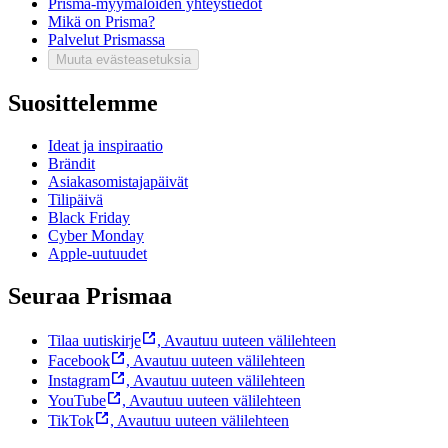
Prisma-myymälöiden yhteystiedot
Mikä on Prisma?
Palvelut Prismassa
Muuta evästeasetuksia
Suosittelemme
Ideat ja inspiraatio
Brändit
Asiakasomistajapäivät
Tilipäivä
Black Friday
Cyber Monday
Apple-uutuudet
Seuraa Prismaa
Tilaa uutiskirje
,
Avautuu uuteen välilehteen
Facebook
,
Avautuu uuteen välilehteen
Instagram
,
Avautuu uuteen välilehteen
YouTube
,
Avautuu uuteen välilehteen
TikTok
,
Avautuu uuteen välilehteen