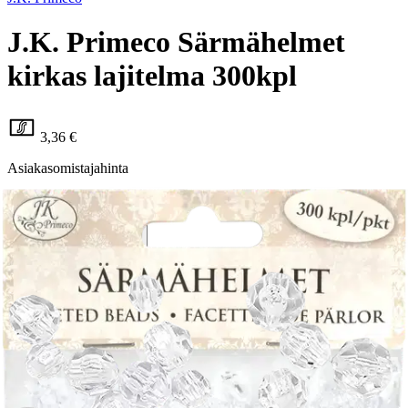
J.K. Primeco Särmähelmet
kirkas lajitelma 300kpl
3,36 €
Asiakasomistajahinta
Hinta ilman S-Etukorttia:
3,95 €
Verkkokaupan hinta
Valitse toimitustapa
Nouto myymälästä
Toimitus
Ilmainen
Kotiin tai noutopisteeseen
Alk. 0 €
Siirry valitsemaan myymälä
Ilmainen toimitus yli 100 €:n tilauksille