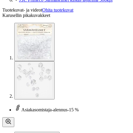
Tuotekuvat- ja videot
Ohita tuotekuvat
Karusellin pikakuvakkeet
Asiakasomistaja-alennus
-15 %