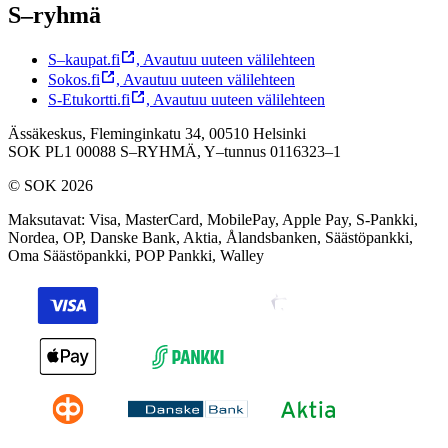
S–ryhmä
S–kaupat.fi
,
Avautuu uuteen välilehteen
Sokos.fi
,
Avautuu uuteen välilehteen
S-Etukortti.fi
,
Avautuu uuteen välilehteen
Ässäkeskus, Fleminginkatu 34, 00510 Helsinki
SOK PL1 00088 S–RYHMÄ,
Y–tunnus 0116323–1
© SOK 2026
Maksutavat
:
Visa, MasterCard, MobilePay, Apple Pay, S-Pankki,
Nordea, OP, Danske Bank, Aktia, Ålandsbanken, Säästöpankki,
Oma Säästöpankki, POP Pankki, Walley