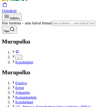
Ostoskori
Valikko
Hae tuotteita – aina halvat hinnat
Hae
Murupolku
…
Koruhelmet
Murupolku
Etusivu
Kirjat
Askartelu
Koruaskartelu
Koruhelmet
J.K. Primeco Särmähelmet kirkas lajitelma 300kpl