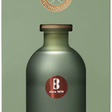
Ota aikaa itsellesi ja Botanic Freshness -tuoksulle! Rikas tuoksu
leviää vähitellen kaikkialle huoneeseen ja jää sinne pitkäksi aikaa,
jopa 8 viikon ajaksi. Valmistettu ScentFusion-tekniikalla, taatusti
puhtain tuoksu-elämys ja taatusti puhtain tuoksu vapautuu. Tutustu
yrttipuutarhan virkistävään kesäpäivän tuoksuun.
Pidä palavat kynttilät lasten ja lemmikkien ulottumattomissa.
Ominaisuudet
Käyttöturvallisuus
Oletko tyytyväinen tuotetietoihin?
Ovatko tuotetiedot riittävät? Jos tuotetiedoissa on puutteita tai niitä
voisi muuten parantaa, anna palautetta.
Anna palautetta
,
Avautuu uuteen välilehteen