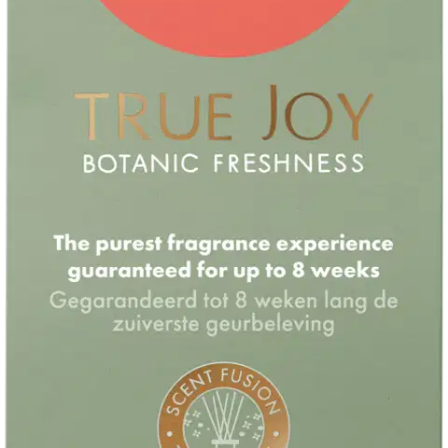
Ilmainen toimitus yli 100 €:n tilauksille
Postin pakettiautomaattiin tai
palvelupisteeseen!
Etu ei koske Suuri‑lisäpalvelulla toimitettavia tuotteita.
Tarkista myymäläsaatavuus
Tuotekuvaus