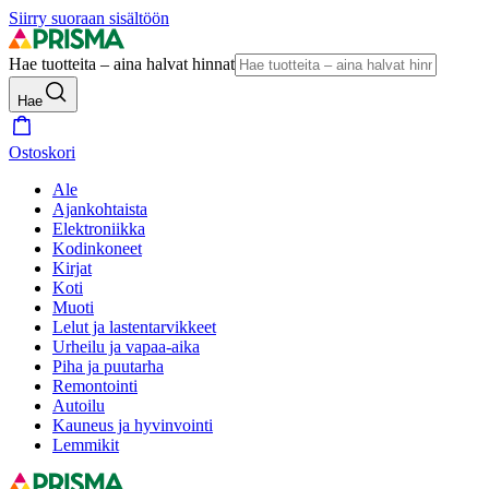
Siirry suoraan sisältöön
Hae tuotteita – aina halvat hinnat
Hae
Ostoskori
Ale
Ajankohtaista
Elektroniikka
Kodinkoneet
Kirjat
Koti
Muoti
Lelut ja lastentarvikkeet
Urheilu ja vapaa-aika
Piha ja puutarha
Remontointi
Autoilu
Kauneus ja hyvinvointi
Lemmikit