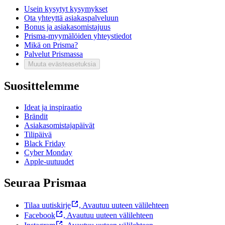
Usein kysytyt kysymykset
Ota yhteyttä asiakaspalveluun
Bonus ja asiakasomistajuus
Prisma-myymälöiden yhteystiedot
Mikä on Prisma?
Palvelut Prismassa
Muuta evästeasetuksia
Suosittelemme
Ideat ja inspiraatio
Brändit
Asiakasomistajapäivät
Tilipäivä
Black Friday
Cyber Monday
Apple-uutuudet
Seuraa Prismaa
Tilaa uutiskirje
,
Avautuu uuteen välilehteen
Facebook
,
Avautuu uuteen välilehteen