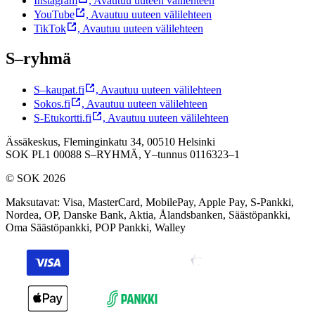
Instagram
,
Avautuu uuteen välilehteen
YouTube
,
Avautuu uuteen välilehteen
TikTok
,
Avautuu uuteen välilehteen
S–ryhmä
S–kaupat.fi
,
Avautuu uuteen välilehteen
Sokos.fi
,
Avautuu uuteen välilehteen
S-Etukortti.fi
,
Avautuu uuteen välilehteen
Ässäkeskus, Fleminginkatu 34, 00510 Helsinki
SOK PL1 00088 S–RYHMÄ,
Y–tunnus 0116323–1
© SOK 2026
Maksutavat
:
Visa, MasterCard, MobilePay, Apple Pay, S-Pankki,
Nordea, OP, Danske Bank, Aktia, Ålandsbanken, Säästöpankki,
Oma Säästöpankki, POP Pankki, Walley