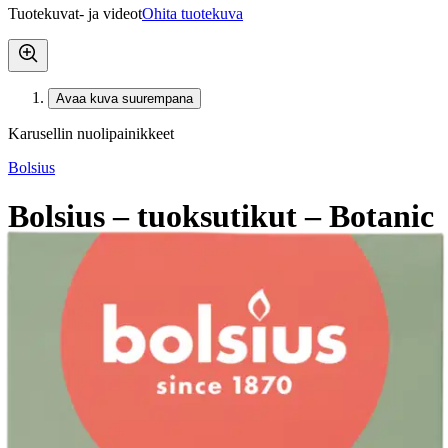
Tuotekuvat- ja videot
Ohita tuotekuva
Avaa kuva suurempana
Karusellin nuolipainikkeet
Bolsius
Bolsius – tuoksutikut – Botanic
Freshness – 80 ml
7,49 €
Verkkokaupan hinta
Valitse toimitustapa
Nouto myymälästä
Toimitus
Ilmainen
Ei saatavilla
Siirry valitsemaan myymälä