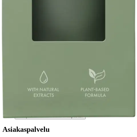
Verkkokauppa
Ohjeet
Ensitilaajan pikaopas
Myymälänouto
Palautukset
Reklamaatio
Takuu ja huolto
Toimitustavat
Maksutavat
Asennuspalvelut
Tilaus- ja toimitusehdot
Käyttöehdot
Tietosuojakäytäntö
Saavutettavuus
Vastuullisuus
Sivukartta
Mitä pidät Prisma.fi-verkkokaupasta?
Asiakaspalvelu