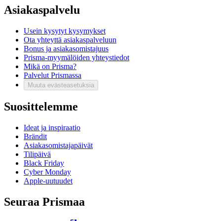
Asiakaspalvelu
Usein kysytyt kysymykset
Ota yhteyttä asiakaspalveluun
Bonus ja asiakasomistajuus
Prisma-myymälöiden yhteystiedot
Mikä on Prisma?
Palvelut Prismassa
Muuta evästeasetuksia
Suosittelemme
Ideat ja inspiraatio
Brändit
Asiakasomistajapäivät
Tilipäivä
Black Friday
Cyber Monday
Apple-uutuudet
Seuraa Prismaa