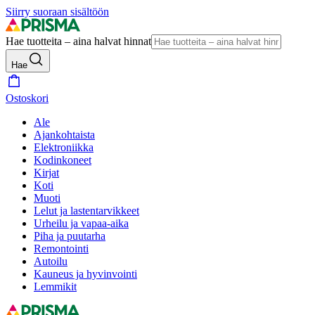
Siirry suoraan sisältöön
Hae tuotteita – aina halvat hinnat
Hae
Ostoskori
Ale
Ajankohtaista
Elektroniikka
Kodinkoneet
Kirjat
Koti
Muoti
Lelut ja lastentarvikkeet
Urheilu ja vapaa-aika
Piha ja puutarha
Remontointi
Autoilu
Kauneus ja hyvinvointi
Lemmikit