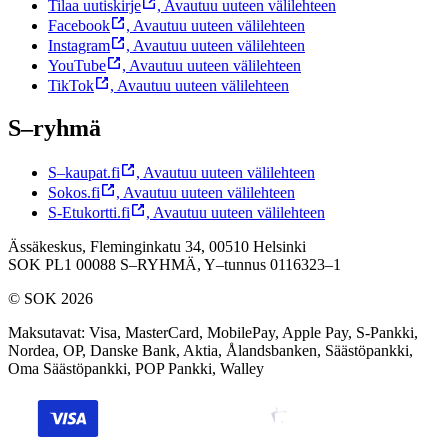
Tilaa uutiskirje
,
Avautuu uuteen välilehteen
Facebook
,
Avautuu uuteen välilehteen
Instagram
,
Avautuu uuteen välilehteen
YouTube
,
Avautuu uuteen välilehteen
TikTok
,
Avautuu uuteen välilehteen
S–ryhmä
S–kaupat.fi
,
Avautuu uuteen välilehteen
Sokos.fi
,
Avautuu uuteen välilehteen
S-Etukortti.fi
,
Avautuu uuteen välilehteen
Ässäkeskus, Fleminginkatu 34, 00510 Helsinki
SOK PL1 00088 S–RYHMÄ,
Y–tunnus 0116323–1
© SOK 2026
Maksutavat
:
Visa, MasterCard, MobilePay, Apple Pay, S-Pankki,
Nordea, OP, Danske Bank, Aktia, Ålandsbanken, Säästöpankki,
Oma Säästöpankki, POP Pankki, Walley