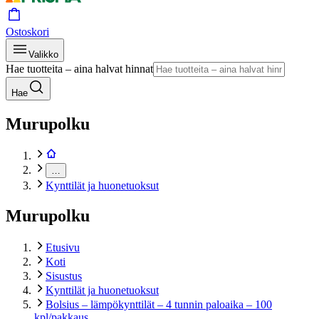
Ostoskori
Valikko
Hae tuotteita – aina halvat hinnat
Hae
Murupolku
…
Kynttilät ja huonetuoksut
Murupolku
Etusivu
Koti
Sisustus
Kynttilät ja huonetuoksut
Bolsius – lämpökynttilät – 4 tunnin paloaika – 100
kpl/pakkaus