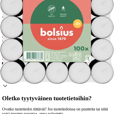
Valaise huone Bolsius-tuikkukynttilöillä. Nämä Bolsius-tuikut
palavat jopa 4 tuntia ja tulevat 100 kappaleen pakkauksessa. Nämä
tuikut tarjoavat parhaan aidon liekin tunnelman, taattu 4 tunniksi,
MaxAmbiance-teknologiamme ansiosta. Tämä teknologia on
ainutlaatuinen yhdistelmä puhtainta vahaa ja erityisesti kudottua
puuvillasydäntä, joka takaa erinomaisen palamisen. Tuikut eivät
sisällä palmuöljyä. Bolsius-tuikut ovat saatavilla eri paloaikoina ja
pakkauskokoina.
N/A
Ominaisuudet
Oletko tyytyväinen tuotetietoihin?
Ovatko tuotetiedot riittävät? Jos tuotetiedoissa on puutteita tai niitä
voisi muuten parantaa, anna palautetta.