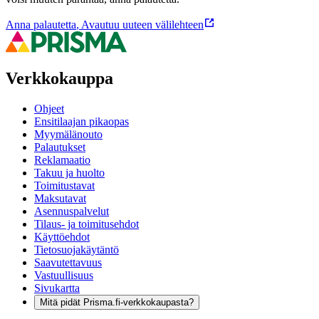
Anna palautetta
,
Avautuu uuteen välilehteen
Verkkokauppa
Ohjeet
Ensitilaajan pikaopas
Myymälänouto
Palautukset
Reklamaatio
Takuu ja huolto
Toimitustavat
Maksutavat
Asennuspalvelut
Tilaus- ja toimitusehdot
Käyttöehdot
Tietosuojakäytäntö
Saavutettavuus
Vastuullisuus
Sivukartta
Mitä pidät Prisma.fi-verkkokaupasta?