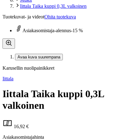
Iittala Taika kuppi 0,3L valkoinen
Tuotekuvat- ja videot
Ohita tuotekuva
Asiakasomistaja-alennus
-15 %
Avaa kuva suurempana
Karusellin nuolipainikkeet
Iittala
Iittala Taika kuppi 0,3L
valkoinen
16,92 €
Asiakasomistajahinta