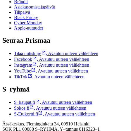
Brändit
Asiakasomistajapäivät
Tilipäivä
Black Friday
Cyber Monday
Apple-uutuudet
Seuraa Prismaa
Tilaa uutiskirje
,
Avautuu uuteen välilehteen
Facebook
,
Avautuu uuteen välilehteen
Instagram
,
Avautuu uuteen välilehteen
YouTube
,
Avautuu uuteen välilehteen
TikTok
,
Avautuu uuteen välilehteen
S–ryhmä
S–kaupat.fi
,
Avautuu uuteen välilehteen
Sokos.fi
,
Avautuu uuteen välilehteen
S-Etukortti.fi
,
Avautuu uuteen välilehteen
Ässäkeskus, Fleminginkatu 34, 00510 Helsinki
SOK PL1 00088 S–RYHMÄ,
Y–tunnus 0116323–1