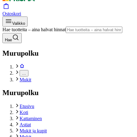
Ostoskori
Valikko
Hae tuotteita – aina halvat hinnat
Hae
Murupolku
…
Mukit
Murupolku
Etusivu
Koti
Kattaminen
Astiat
Mukit ja kupit
Mukit