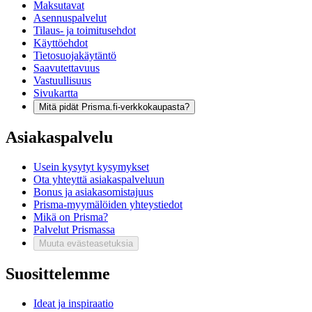
Maksutavat
Asennuspalvelut
Tilaus- ja toimitusehdot
Käyttöehdot
Tietosuojakäytäntö
Saavutettavuus
Vastuullisuus
Sivukartta
Mitä pidät Prisma.fi-verkkokaupasta?
Asiakaspalvelu
Usein kysytyt kysymykset
Ota yhteyttä asiakaspalveluun
Bonus ja asiakasomistajuus
Prisma-myymälöiden yhteystiedot
Mikä on Prisma?
Palvelut Prismassa
Muuta evästeasetuksia
Suosittelemme
Ideat ja inspiraatio