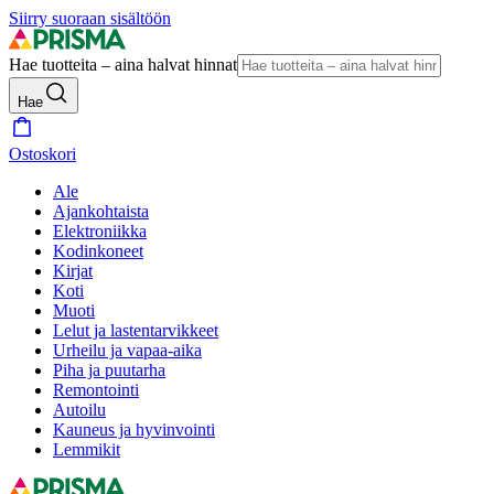
Siirry suoraan sisältöön
Hae tuotteita – aina halvat hinnat
Hae
Ostoskori
Ale
Ajankohtaista
Elektroniikka
Kodinkoneet
Kirjat
Koti
Muoti
Lelut ja lastentarvikkeet
Urheilu ja vapaa-aika
Piha ja puutarha
Remontointi
Autoilu
Kauneus ja hyvinvointi
Lemmikit