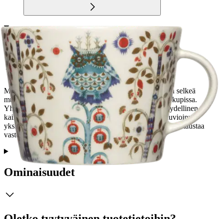
Tuotekuvaus
Muotoilija Klaus Haapaniemen taide ja Heikki Orvolan selkeä
muotoilu yhdistyvät ainutlaatuisella tavalla 0,3L Taika-kupissa.
Yhteensopiva 16 cm lautasen kanssa. 0,3L koko on täydellinen
kaikkien kuumien juomien nauttimiseen. Värikkään kuvioinnin
yksityiskohtien runsaus korostuu kauniisti kupin valkoista taustaa
vasten.
Ominaisuudet
Oletko tyytyväinen tuotetietoihin?