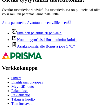
Ovatko tuotetiedot riittävät? Jos tuotetiedoissa on puutteita tai niitä
voisi muuten parantaa, anna palautetta.
Anna palautetta
,
Avautuu uuteen välilehteen
Ilmainen palautus 30 päivää.*
Nouto myymälästä ilman toimituskuluja.
Asiakasomistajalle Bonusta jopa 5 %.*
Verkkokauppa
Ohjeet
Ensitilaajan pikaopas
Myymälänouto
Palautukset
Reklamaatio
Takuu ja huolto
Toimitustavat