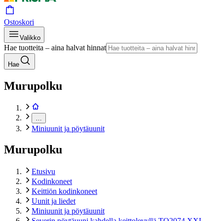
Ostoskori
Valikko
Hae tuotteita – aina halvat hinnat
Hae
Murupolku
…
Miniuunit ja pöytäuunit
Murupolku
Etusivu
Kodinkoneet
Keittiön kodinkoneet
Uunit ja liedet
Miniuunit ja pöytäuunit
Severin pöytäuuni kahdella keittolevyllä TO2074 XXL