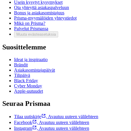
Usein kysytyt kysymykset
Ota yhteyttä asiakaspalveluun
Bonus ja asiakasomistajuus
Prisma-myymälöiden yhteystiedot
Mikä on Prisma?
Palvelut Prismassa
Muuta evästeasetuksia
Suosittelemme
Ideat ja inspiraatio
Brändit
Asiakasomistajapäivät
Tilipäivä
Black Friday
Cyber Monday
Apple-uutuudet
Seuraa Prismaa
Tilaa uutiskirje
,
Avautuu uuteen välilehteen
Facebook
,
Avautuu uuteen välilehteen
Instagram
,
Avautuu uuteen välilehteen