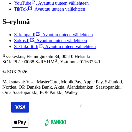
YouTube
,
Avautuu uuteen välilehteen
TikTok
,
Avautuu uuteen välilehteen
S–ryhmä
S–kaupat.fi
,
Avautuu uuteen välilehteen
Sokos.fi
,
Avautuu uuteen välilehteen
S-Etukortti.fi
,
Avautuu uuteen välilehteen
Ässäkeskus, Fleminginkatu 34, 00510 Helsinki
SOK PL1 00088 S–RYHMÄ,
Y–tunnus 0116323–1
© SOK 2026
Maksutavat
:
Visa, MasterCard, MobilePay, Apple Pay, S-Pankki,
Nordea, OP, Danske Bank, Aktia, Ålandsbanken, Säästöpankki,
Oma Säästöpankki, POP Pankki, Walley