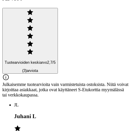
Tuotearvioiden keskiarvo
2,7
/5
(3)
arviota
Julkaisemme tuotearvioita vain varmistetuista ostoksista. Niitä voivat
kirjoittaa asiakkaat, jotka ovat käyttäneet S-Etukorttia myymälässä
tai verkkokaupassa.
JL
Juhani L