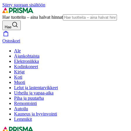
Siirry suoraan sisältöön
Hae tuotteita – aina halvat hinnat
Hae
Ostoskori
Ale
Ajankohtaista
Elektroniikka
Kodinkoneet
Kirjat
Koti
Muoti
Lelut ja lastentarvikkeet
Urheilu ja vapaa-aika
Piha ja puutarha
Remontointi
Autoilu
Kauneus ja hyvinvointi
Lemmikit