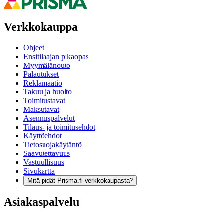
Verkkokauppa
Ohjeet
Ensitilaajan pikaopas
Myymälänouto
Palautukset
Reklamaatio
Takuu ja huolto
Toimitustavat
Maksutavat
Asennuspalvelut
Tilaus- ja toimitusehdot
Käyttöehdot
Tietosuojakäytäntö
Saavutettavuus
Vastuullisuus
Sivukartta
Mitä pidät Prisma.fi-verkkokaupasta?
Asiakaspalvelu