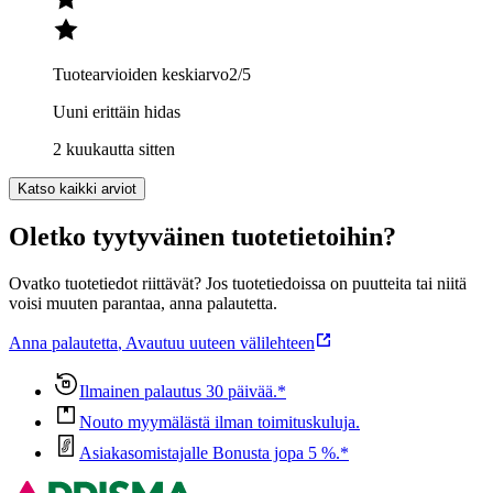
Tuotearvioiden keskiarvo
2
/5
Uuni erittäin hidas
2 kuukautta sitten
Katso kaikki arviot
Oletko tyytyväinen tuotetietoihin?
Ovatko tuotetiedot riittävät? Jos tuotetiedoissa on puutteita tai niitä
voisi muuten parantaa, anna palautetta.
Anna palautetta
,
Avautuu uuteen välilehteen
Ilmainen palautus 30 päivää.*
Nouto myymälästä ilman toimituskuluja.
Asiakasomistajalle Bonusta jopa 5 %.*