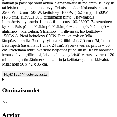
kattilan ja paistinpannun avulla.
Samanaikaisesti molemmilla levyillä
tai leivin uuni ja pienempi levy. Tekniset tiedot: Kokonaisteho n.
2500 W – Uuni 1500W, keittolevyt 1000W (15,5 cm) ja 1500W
(18,5 cm). Tilavuus 30 l, tarttumaton pinta. Sisävalaistus.
Lämpöeristetty kotelo. Lämpötilan asetus 100-230°C. 7-asentoinen
kytkin: Pois päältä, Ylälämpö, Ylälämpö + alalämpö, Ylälämpö +
alalämpö + kiertoilma, Ylälämpö + grillivarras, Iso keittolevy
1500W & Pieni keittolevy 850W. Pieni keittolevy 3:lla
lämpöasetuksella. 3 eri hyllytasoa. Grilliritilä (27,5 cm x 34,5 cm).
Leivinpelti (sisämitat 31 cm x 24 cm). Pyörivä varras, pituus = 30
cm. Irrotettava murulokerikko helpottaa puhdistusta. Käytännölliset
irrotuskahvat grilliritilää, leivinpeltiä ja pyörivää varrasta varten. 120
minuutin ajastin äänimerkillä. Uunin ja keittotasojen merkkivalot.
Mitat noin 50 x 42 x 35 cm.
Näytä lisää
tuotekuvausta
Ominaisuudet
Arviot