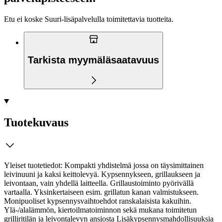
Etu ei koske Suuri‑lisäpalvelulla toimitettavia tuotteita.
Tarkista myymäläsaatavuus
Tuotekuvaus
Yleiset tuotetiedot: Kompakti yhdistelmä jossa on täysimittainen
leivinuuni ja kaksi keittolevyä. Kypsennykseen, grillaukseen ja
leivontaan, vain yhdellä laitteella. Grillaustoiminto pyörivällä
vartaalla. Yksinkertaiseen esim. grillatun kanan valmistukseen.
Monipuoliset kypsennysvaihtoehdot ranskalaisista kakuihin.
Ylä-/alalämmön, kiertoilmatoiminnon sekä mukana toimitetun
grilliritilän ja leivontalevyn ansiosta Lisäkypsennysmahdollisuuksia