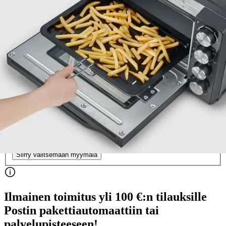
Tuotearvioiden keskiarvo
2,7
/5
(3)
arviota
169,15 €
Asiakasomistajahinta
Hinta ilman S-Etukorttia:
199,00 €
Verkkokaupan hinta
Valitse toimitustapa
Nouto myymälästä
Toimitus
Ilmainen
Kotiin tai noutopisteeseen
Alk. 0 €
Siirry valitsemaan myymälä
Ilmainen toimitus yli 100 €:n tilauksille
Postin pakettiautomaattiin tai
palvelupisteeseen!