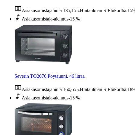
Asiakasomistajahinta
135,15 €
Hinta ilman S-Etukorttia:
159
Asiakasomistaja-alennus
-15 %
Severin TO2076 Pöytäuuni, 46 litraa
Asiakasomistajahinta
160,65 €
Hinta ilman S-Etukorttia:
189
Asiakasomistaja-alennus
-15 %