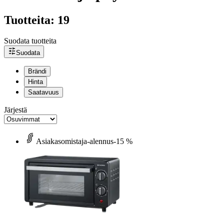
Tuotteita: 19
Suodata tuotteita
Suodata
Brändi
Hinta
Saatavuus
Järjestä
Asiakasomistaja-alennus
-15 %