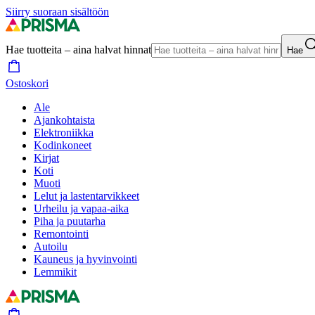
Siirry suoraan sisältöön
Hae tuotteita – aina halvat hinnat
Hae
Ostoskori
Ale
Ajankohtaista
Elektroniikka
Kodinkoneet
Kirjat
Koti
Muoti
Lelut ja lastentarvikkeet
Urheilu ja vapaa-aika
Piha ja puutarha
Remontointi
Autoilu
Kauneus ja hyvinvointi
Lemmikit