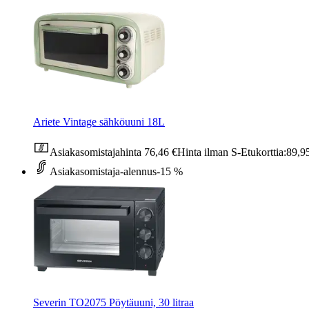
Ariete Vintage sähköuuni 18L
Asiakasomistajahinta
76,46 €
Hinta ilman S-Etukorttia:
89,9
Asiakasomistaja-alennus
-15 %
Severin TO2075 Pöytäuuni, 30 litraa