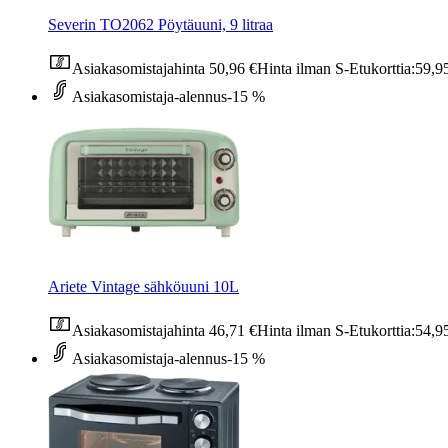
Severin TO2062 Pöytäuuni, 9 litraa
Asiakasomistajahinta
50,96 €
Hinta ilman S-Etukorttia:
59,9
Asiakasomistaja-alennus
-15 %
Ariete Vintage sähköuuni 10L
Asiakasomistajahinta
46,71 €
Hinta ilman S-Etukorttia:
54,9
Asiakasomistaja-alennus
-15 %