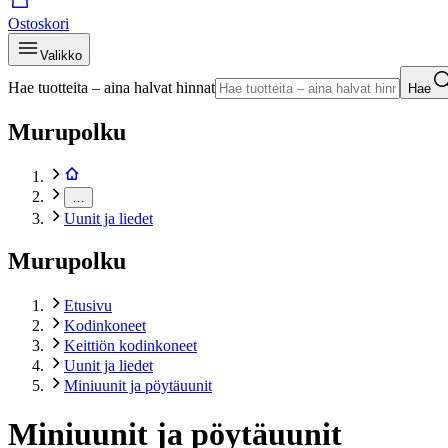
Ostoskori
Valikko
Hae tuotteita – aina halvat hinnat
Hae
Murupolku
…
Uunit ja liedet
Murupolku
Etusivu
Kodinkoneet
Keittiön kodinkoneet
Uunit ja liedet
Miniuunit ja pöytäuunit
Miniuunit ja pöytäuunit