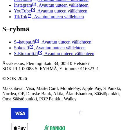
Instagram
,
Avautuu uuteen välilehteen
YouTube
,
Avautuu uuteen välilehteen
TikTok
,
Avautuu uuteen välilehteen
S–ryhmä
S–kaupat.fi
,
Avautuu uuteen välilehteen
Sokos.fi
,
Avautuu uuteen välilehteen
S-Etukortti.fi
,
Avautuu uuteen välilehteen
Ässäkeskus, Fleminginkatu 34, 00510 Helsinki
SOK PL1 00088 S–RYHMÄ,
Y–tunnus 0116323–1
© SOK 2026
Maksutavat
:
Visa, MasterCard, MobilePay, Apple Pay, S-Pankki,
Nordea, OP, Danske Bank, Aktia, Ålandsbanken, Säästöpankki,
Oma Säästöpankki, POP Pankki, Walley