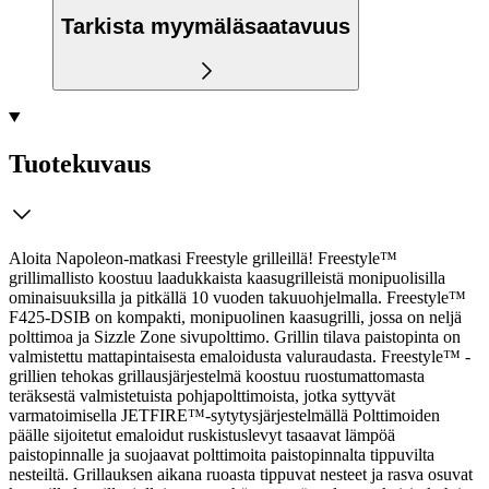
Tarkista myymäläsaatavuus
Tuotekuvaus
Aloita Napoleon-matkasi Freestyle grilleillä! Freestyle™
grillimallisto koostuu laadukkaista kaasugrilleistä monipuolisilla
ominaisuuksilla ja pitkällä 10 vuoden takuuohjelmalla. Freestyle™
F425-DSIB on kompakti, monipuolinen kaasugrilli, jossa on neljä
polttimoa ja Sizzle Zone sivupolttimo. Grillin tilava paistopinta on
valmistettu mattapintaisesta emaloidusta valuraudasta.
Freestyle™ -
grillien tehokas grillausjärjestelmä koostuu ruostumattomasta
teräksestä valmistetuista pohjapolttimoista, jotka syttyvät
varmatoimisella JETFIRE™-sytytysjärjestelmällä Polttimoiden
päälle sijoitetut emaloidut ruskistuslevyt tasaavat lämpöä
paistopinnalle ja suojaavat polttimoita paistopinnalta tippuvilta
nesteiltä. Grillauksen aikana ruoasta tippuvat nesteet ja rasva osuvat