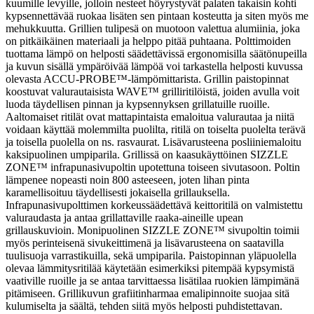
kuumille levyille, jolloin nesteet höyrystyvät palaten takaisin kohti
kypsennettävää ruokaa lisäten sen pintaan kosteutta ja siten myös me
mehukkuutta. Grillien tulipesä on muotoon valettua alumiinia, joka
on pitkäikäinen materiaali ja helppo pitää puhtaana. Polttimoiden
tuottama lämpö on helposti säädettävissä ergonomisilla säätönupeilla
ja kuvun sisällä ympäröivää lämpöä voi tarkastella helposti kuvussa
olevasta ACCU-PROBE™-lämpömittarista. Grillin paistopinnat
koostuvat valurautaisista WAVE™ grilliritilöistä, joiden avulla voit
luoda täydellisen pinnan ja kypsennyksen grillatuille ruoille.
Aaltomaiset ritilät ovat mattapintaista emaloitua valurautaa ja niitä
voidaan käyttää molemmilta puolilta, ritilä on toiselta puolelta terävä
ja toisella puolella on ns. rasvaurat. Lisävarusteena posliiniemaloitu
kaksipuolinen umpiparila. Grillissä on kaasukäyttöinen SIZZLE
ZONE™ infrapunasivupoltin upotettuna toiseen sivutasoon. Poltin
lämpenee nopeasti noin 800 asteeseen, joten lihan pinta
karamellisoituu täydellisesti jokaisella grillauksella.
Infrapunasivupolttimen korkeussäädettävä keittoritilä on valmistettu
valuraudasta ja antaa grillattaville raaka-aineille upean
grillauskuvioin. Monipuolinen SIZZLE ZONE™ sivupoltin toimii
myös perinteisenä sivukeittimenä ja lisävarusteena on saatavilla
tuulisuoja varrastikuilla, sekä umpiparila. Paistopinnan yläpuolella
olevaa lämmitysritilää käytetään esimerkiksi pitempää kypsymistä
vaativille ruoille ja se antaa tarvittaessa lisätilaa ruokien lämpimänä
pitämiseen. Grillikuvun grafiitinharmaa emalipinnoite suojaa sitä
kulumiselta ja säältä, tehden siitä myös helposti puhdistettavan.