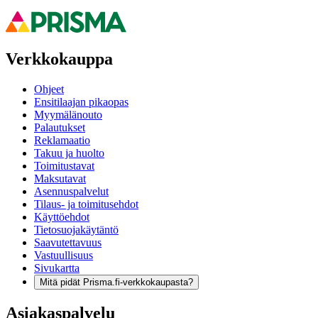
Verkkokauppa
Ohjeet
Ensitilaajan pikaopas
Myymälänouto
Palautukset
Reklamaatio
Takuu ja huolto
Toimitustavat
Maksutavat
Asennuspalvelut
Tilaus- ja toimitusehdot
Käyttöehdot
Tietosuojakäytäntö
Saavutettavuus
Vastuullisuus
Sivukartta
Mitä pidät Prisma.fi-verkkokaupasta?
Asiakaspalvelu