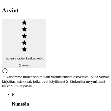
Arviot
Tuotearvioiden keskiarvo
5
/5
(1)
arvio
Julkaisemme tuotearvioita vain varmistetuista ostoksista. Niitä voivat
kirjoittaa asiakkaat, jotka ovat käyttäneet S-Etukorttia myymälässä
tai verkkokaupassa.
N
Nimetön