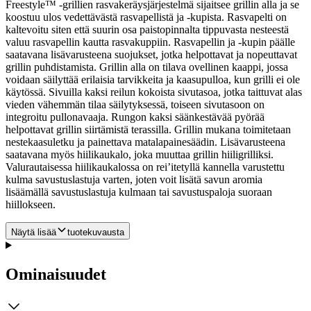
Freestyle™ -grillien rasvakeräysjärjestelmä sijaitsee grillin alla ja se
koostuu ulos vedettävästä rasvapellistä ja -kupista. Rasvapelti on
kaltevoitu siten että suurin osa paistopinnalta tippuvasta nesteestä
valuu rasvapellin kautta rasvakuppiin. Rasvapellin ja -kupin päälle
saatavana lisävarusteena suojukset, jotka helpottavat ja nopeuttavat
grillin puhdistamista. Grillin alla on tilava ovellinen kaappi, jossa
voidaan säilyttää erilaisia tarvikkeita ja kaasupulloa, kun grilli ei ole
käytössä. Sivuilla kaksi reilun kokoista sivutasoa, jotka taittuvat alas
vieden vähemmän tilaa säilytyksessä, toiseen sivutasoon on
integroitu pullonavaaja. Rungon kaksi säänkestävää pyörää
helpottavat grillin siirtämistä terassilla. Grillin mukana toimitetaan
nestekaasuletku ja painettava matalapainesäädin. Lisävarusteena
saatavana myös hiilikaukalo, joka muuttaa grillin hiiligrilliksi.
Valurautaisessa hiilikaukalossa on rei’itetyllä kannella varustettu
kulma savustuslastuja varten, joten voit lisätä savun aromia
lisäämällä savustuslastuja kulmaan tai savustuspaloja suoraan
hiillokseen.
Näytä lisää
tuotekuvausta
Ominaisuudet