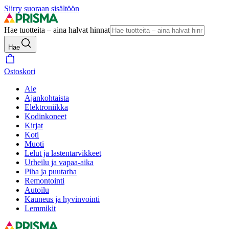
Siirry suoraan sisältöön
Hae tuotteita – aina halvat hinnat
Hae
Ostoskori
Ale
Ajankohtaista
Elektroniikka
Kodinkoneet
Kirjat
Koti
Muoti
Lelut ja lastentarvikkeet
Urheilu ja vapaa-aika
Piha ja puutarha
Remontointi
Autoilu
Kauneus ja hyvinvointi
Lemmikit