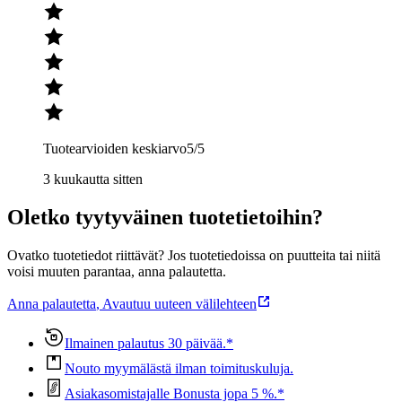
Tuotearvioiden keskiarvo
5
/5
3 kuukautta sitten
Oletko tyytyväinen tuotetietoihin?
Ovatko tuotetiedot riittävät? Jos tuotetiedoissa on puutteita tai niitä
voisi muuten parantaa, anna palautetta.
Anna palautetta
,
Avautuu uuteen välilehteen
Ilmainen palautus 30 päivää.*
Nouto myymälästä ilman toimituskuluja.
Asiakasomistajalle Bonusta jopa 5 %.*