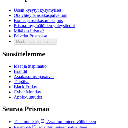
Usein kysytyt kysymykset
Ota yhteyttä asiakaspalveluun
Bonus ja asiakasomistajuus
Prisma-myymälöiden yhteystiedot
Mikä on Prisma?
Palvelut Prismassa
Muuta evästeasetuksia
Suosittelemme
Ideat ja inspiraatio
Brändit
Asiakasomistajapäivät
Tilipäivä
Black Friday
Cyber Monday
Apple-uutuudet
Seuraa Prismaa
Tilaa uutiskirje
,
Avautuu uuteen välilehteen
Facebook
,
Avautuu uuteen välilehteen