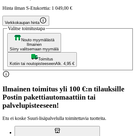
Hinta ilman S-Etukorttia:
1 049,00 €
Verkkokaupan hinta
Valitse toimitustapa
Nouto myymälästä
Ilmainen
Siirry valitsemaan myymälä
Toimitus
Kotiin tai noutopisteeseen
Alk. 4,95 €
Ilmainen toimitus yli 100 €:n tilauksille
Postin pakettiautomaattiin tai
palvelupisteeseen!
Etu ei koske Suuri‑lisäpalvelulla toimitettavia tuotteita.