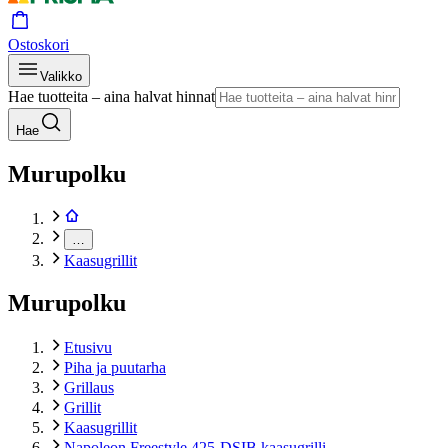
Ostoskori
Valikko
Hae tuotteita – aina halvat hinnat
Hae
Murupolku
…
Kaasugrillit
Murupolku
Etusivu
Piha ja puutarha
Grillaus
Grillit
Kaasugrillit
Napoleon Freestyle 425-DSIB kaasugrilli