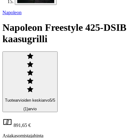
Napoleon
Napoleon Freestyle 425-DSIB
kaasugrilli
Tuotearvioiden keskiarvo
5
/5
(1)
arvio
891,65 €
Asiakasomistajahinta