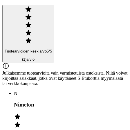
Tuotearvioiden keskiarvo
5
/5
(1)
arvio
Julkaisemme tuotearvioita vain varmistetuista ostoksista. Niitä voivat
kirjoittaa asiakkaat, jotka ovat käyttäneet S-Etukorttia myymälässä
tai verkkokaupassa.
N
Nimetön