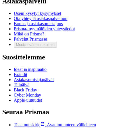
Asiakaspalvelu
Usein kysytyt kysymykset
Ota yhteyttä asiakaspalveluun
Bonus ja asiakasomistajuus
Prisma-myymälöiden yhteystiedot
Mikä on Prisma?
Palvelut Prismassa
Muuta evästeasetuksia
Suosittelemme
Ideat ja inspiraatio
Brändit
Asiakasomistajapäivät
Tilipäivä
Black Friday
Cyber Monday
Apple-uutuudet
Seuraa Prismaa
Tilaa uutiskirje
,
Avautuu uuteen välilehteen