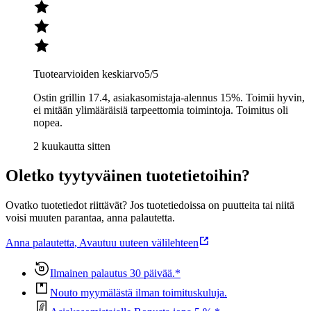
Tuotearvioiden keskiarvo
5
/5
Ostin grillin 17.4, asiakasomistaja-alennus 15%. Toimii hyvin,
ei mitään ylimääräisiä tarpeettomia toimintoja. Toimitus oli
nopea.
2 kuukautta sitten
Oletko tyytyväinen tuotetietoihin?
Ovatko tuotetiedot riittävät? Jos tuotetiedoissa on puutteita tai niitä
voisi muuten parantaa, anna palautetta.
Anna palautetta
,
Avautuu uuteen välilehteen
Ilmainen palautus 30 päivää.*
Nouto myymälästä ilman toimituskuluja.