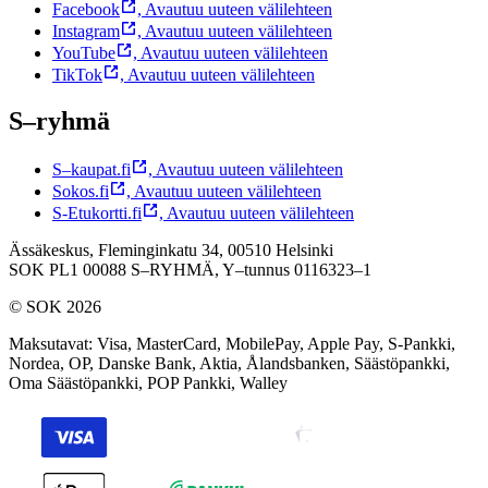
Facebook
,
Avautuu uuteen välilehteen
Instagram
,
Avautuu uuteen välilehteen
YouTube
,
Avautuu uuteen välilehteen
TikTok
,
Avautuu uuteen välilehteen
S–ryhmä
S–kaupat.fi
,
Avautuu uuteen välilehteen
Sokos.fi
,
Avautuu uuteen välilehteen
S-Etukortti.fi
,
Avautuu uuteen välilehteen
Ässäkeskus, Fleminginkatu 34, 00510 Helsinki
SOK PL1 00088 S–RYHMÄ,
Y–tunnus 0116323–1
© SOK 2026
Maksutavat
:
Visa, MasterCard, MobilePay, Apple Pay, S-Pankki,
Nordea, OP, Danske Bank, Aktia, Ålandsbanken, Säästöpankki,
Oma Säästöpankki, POP Pankki, Walley