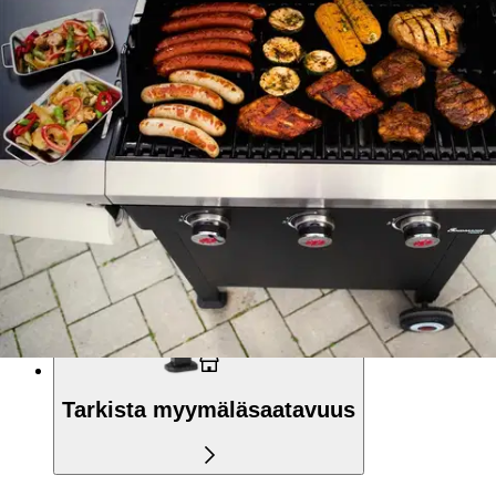
Nouto myymälästä
Ilmainen
Siirry valitsemaan myymälä
Toimitus
Kotiin tai noutopisteeseen
Alk. 4,95 €
Ilmainen toimitus yli 100 €:n tilauksille
Postin pakettiautomaattiin tai
palvelupisteeseen!
Etu ei koske Suuri‑lisäpalvelulla toimitettavia tuotteita.
Tarkista myymäläsaatavuus