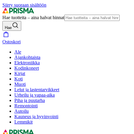
Siirry suoraan sisältöön
Hae tuotteita – aina halvat hinnat
Hae
Ostoskori
Ale
Ajankohtaista
Elektroniikka
Kodinkoneet
Kirjat
Koti
Muoti
Lelut ja lastentarvikkeet
Urheilu ja vapaa-aika
Piha ja puutarha
Remontointi
Autoilu
Kauneus ja hyvinvointi
Lemmikit