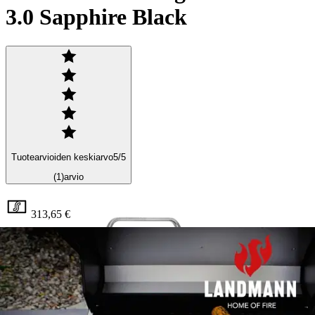
3.0 Sapphire Black
Tuotearvioiden keskiarvo
5
/5
(1)
arvio
313,65 €
Asiakasomistajahinta
Hinta ilman S-Etukorttia:
369,00 €
Verkkokaupan hinta
Valitse toimitustapa