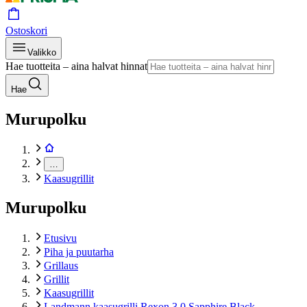
Ostoskori
Valikko
Hae tuotteita – aina halvat hinnat
Hae
Murupolku
…
Kaasugrillit
Murupolku
Etusivu
Piha ja puutarha
Grillaus
Grillit
Kaasugrillit
Landmann kaasugrilli Rexon 3.0 Sapphire Black