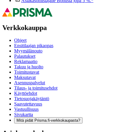
Asiakasomistajalle Bonusta jopa 5 %.*
Verkkokauppa
Ohjeet
Ensitilaajan pikaopas
Myymälänouto
Palautukset
Reklamaatio
Takuu ja huolto
Toimitustavat
Maksutavat
Asennuspalvelut
Tilaus- ja toimitusehdot
Käyttöehdot
Tietosuojakäytäntö
Saavutettavuus
Vastuullisuus
Sivukartta
Mitä pidät Prisma.fi-verkkokaupasta?