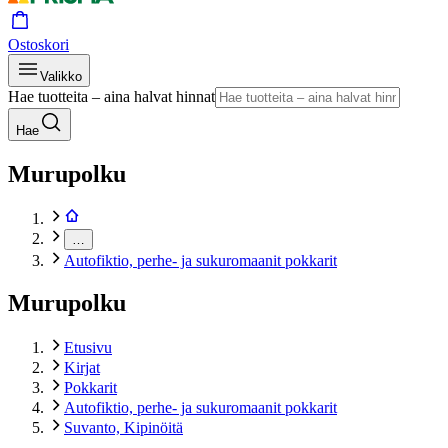
Ostoskori
Valikko
Hae tuotteita – aina halvat hinnat
Hae
Murupolku
…
Autofiktio, perhe- ja sukuromaanit pokkarit
Murupolku
Etusivu
Kirjat
Pokkarit
Autofiktio, perhe- ja sukuromaanit pokkarit
Suvanto, Kipinöitä