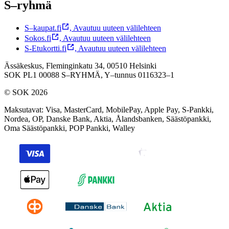
S–ryhmä
S–kaupat.fi
,
Avautuu uuteen välilehteen
Sokos.fi
,
Avautuu uuteen välilehteen
S-Etukortti.fi
,
Avautuu uuteen välilehteen
Ässäkeskus, Fleminginkatu 34, 00510 Helsinki
SOK PL1 00088 S–RYHMÄ,
Y–tunnus 0116323–1
© SOK 2026
Maksutavat
:
Visa, MasterCard, MobilePay, Apple Pay, S-Pankki,
Nordea, OP, Danske Bank, Aktia, Ålandsbanken, Säästöpankki,
Oma Säästöpankki, POP Pankki, Walley