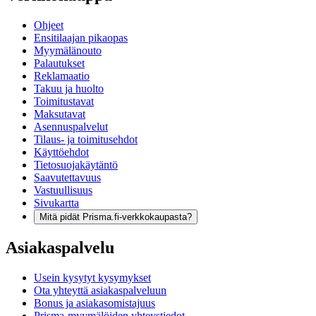
Ohjeet
Ensitilaajan pikaopas
Myymälänouto
Palautukset
Reklamaatio
Takuu ja huolto
Toimitustavat
Maksutavat
Asennuspalvelut
Tilaus- ja toimitusehdot
Käyttöehdot
Tietosuojakäytäntö
Saavutettavuus
Vastuullisuus
Sivukartta
Mitä pidät Prisma.fi-verkkokaupasta?
Asiakaspalvelu
Usein kysytyt kysymykset
Ota yhteyttä asiakaspalveluun
Bonus ja asiakasomistajuus
Prisma-myymälöiden yhteystiedot