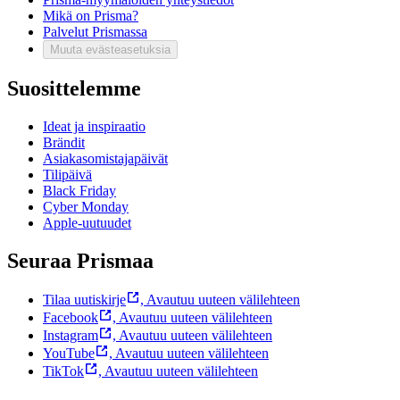
Mikä on Prisma?
Palvelut Prismassa
Muuta evästeasetuksia
Suosittelemme
Ideat ja inspiraatio
Brändit
Asiakasomistajapäivät
Tilipäivä
Black Friday
Cyber Monday
Apple-uutuudet
Seuraa Prismaa
Tilaa uutiskirje
,
Avautuu uuteen välilehteen
Facebook
,
Avautuu uuteen välilehteen
Instagram
,
Avautuu uuteen välilehteen
YouTube
,
Avautuu uuteen välilehteen
TikTok
,
Avautuu uuteen välilehteen