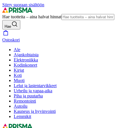
Siirry suoraan sisältöön
Hae tuotteita – aina halvat hinnat
Hae
Ostoskori
Ale
Ajankohtaista
Elektroniikka
Kodinkoneet
Kirjat
Koti
Muoti
Lelut ja lastentarvikkeet
Urheilu ja vapaa-aika
Piha ja puutarha
Remontointi
Autoilu
Kauneus ja hyvinvointi
Lemmikit