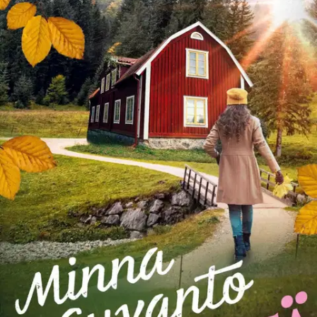
Tuotekuvaus
Kuinka sytyttää sisäinen palo uudelleen? Tamperelaistuneen Annan
arki pyörii toimistotöissä ja 6-vuotiaan Oskun eskarisotkuja
selvittäessä -hyväsydäminen ja vilkas poika on haka hankkiutumaan
ongelmiin. Kaikki muuttuu, kun vesivahinko ajaa kaksikon
evakkoon, ja hiljattain kylmilleen jäänyt lapsuudenkoti Lapualla
tulee yllättäen tarpeeseen. Työ pitää Annan Tampereella, joten arki
muuttuu kahden kaupungin välillä ravaamiseksi.
Jos Anna tosin itse
saisi päättää, hän ennemmin vain leipoisi ja laittaisi ruokaa päivät
pitkät. Vanhan kotitalon leivinuunissa leivotut luomukset tuovatkin
iloa koko perheelle, ja Osku nauttii elämästä serkkujen kanssa
Pohjanmaalla. Kotiseudullaan Anna törmää jatkuvasti myös vanhaan
heilaansa Jaakkoon. Vanha suola saattaa janottaa, mutta Jaakon
yksityiselämä vaikuttaa ampiaispesältä, johon ei kannata sohia.
Minna Suvannon feelgood-romaani perhesuhteista, suurista
elämänmuutoksista ja rakkaudesta lämmittää sydäntä kuin villasukat
ja kuppi teetä sateisena syysiltana.
Näytä lisää
tuotekuvausta