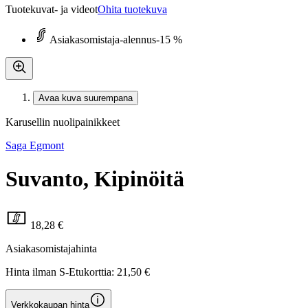
Tuotekuvat- ja videot
Ohita tuotekuva
Asiakasomistaja-alennus
-15 %
Avaa kuva suurempana
Karusellin nuolipainikkeet
Saga Egmont
Suvanto, Kipinöitä
18,28 €
Asiakasomistajahinta
Hinta ilman S-Etukorttia:
21,50 €
Verkkokaupan hinta