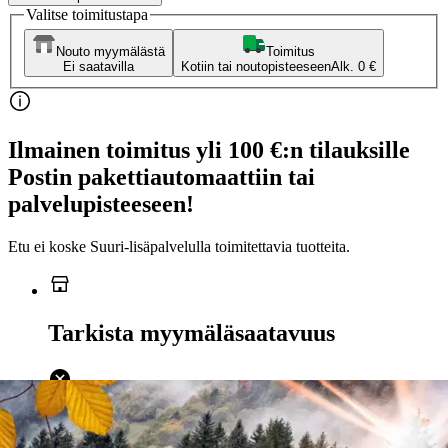
Valitse toimitustapa
Nouto myymälästä
Toimitus
Ei saatavilla
Kotiin tai noutopisteeseen
Alk. 0 €
Ilmainen toimitus yli 100 €:n tilauksille
Postin pakettiautomaattiin tai
palvelupisteeseen!
Etu ei koske Suuri‑lisäpalvelulla toimitettavia tuotteita.
Tarkista myymäläsaatavuus
Ei saatavilla