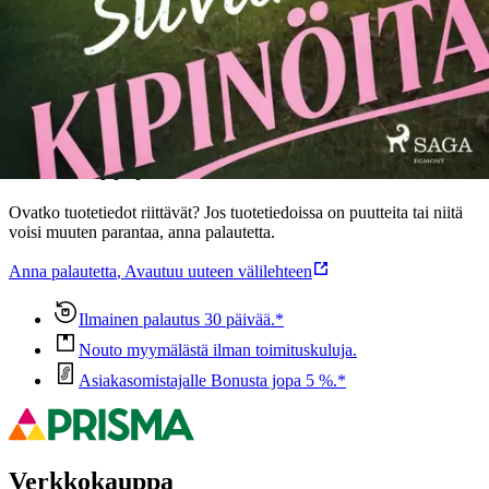
Ominaisuudet
Oletko tyytyväinen tuotetietoihin?
Ovatko tuotetiedot riittävät? Jos tuotetiedoissa on puutteita tai niitä
voisi muuten parantaa, anna palautetta.
Anna palautetta
,
Avautuu uuteen välilehteen
Ilmainen palautus 30 päivää.*
Nouto myymälästä ilman toimituskuluja.
Asiakasomistajalle Bonusta jopa 5 %.*
Verkkokauppa