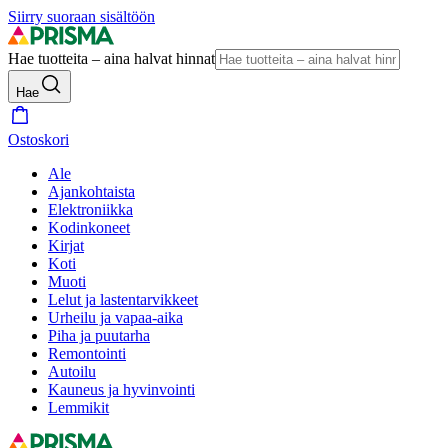
Siirry suoraan sisältöön
Hae tuotteita – aina halvat hinnat
Hae
Ostoskori
Ale
Ajankohtaista
Elektroniikka
Kodinkoneet
Kirjat
Koti
Muoti
Lelut ja lastentarvikkeet
Urheilu ja vapaa-aika
Piha ja puutarha
Remontointi
Autoilu
Kauneus ja hyvinvointi
Lemmikit