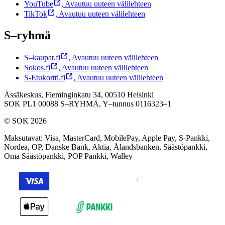
YouTube
,
Avautuu uuteen välilehteen
TikTok
,
Avautuu uuteen välilehteen
S–ryhmä
S–kaupat.fi
,
Avautuu uuteen välilehteen
Sokos.fi
,
Avautuu uuteen välilehteen
S-Etukortti.fi
,
Avautuu uuteen välilehteen
Ässäkeskus, Fleminginkatu 34, 00510 Helsinki
SOK PL1 00088 S–RYHMÄ,
Y–tunnus 0116323–1
© SOK 2026
Maksutavat
:
Visa, MasterCard, MobilePay, Apple Pay, S-Pankki,
Nordea, OP, Danske Bank, Aktia, Ålandsbanken, Säästöpankki,
Oma Säästöpankki, POP Pankki, Walley