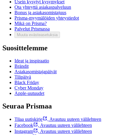
Usein kysytyt kysymykset
Ota yhteyttä asiakaspalveluun
Bonus ja asiakasomistajuus
Prisma-myymälöiden yhteystiedot
Mikä on Prisma?
Palvelut Prismassa
Muuta evästeasetuksia
Suosittelemme
Ideat ja inspiraatio
Brändit
Asiakasomistajapäivät
Tilipäivä
Black Friday
Cyber Monday
Apple-uutuudet
Seuraa Prismaa
Tilaa uutiskirje
,
Avautuu uuteen välilehteen
Facebook
,
Avautuu uuteen välilehteen
Instagram
,
Avautuu uuteen välilehteen