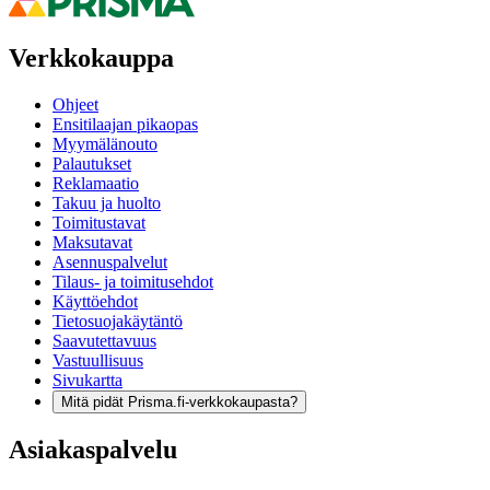
Verkkokauppa
Ohjeet
Ensitilaajan pikaopas
Myymälänouto
Palautukset
Reklamaatio
Takuu ja huolto
Toimitustavat
Maksutavat
Asennuspalvelut
Tilaus- ja toimitusehdot
Käyttöehdot
Tietosuojakäytäntö
Saavutettavuus
Vastuullisuus
Sivukartta
Mitä pidät Prisma.fi-verkkokaupasta?
Asiakaspalvelu