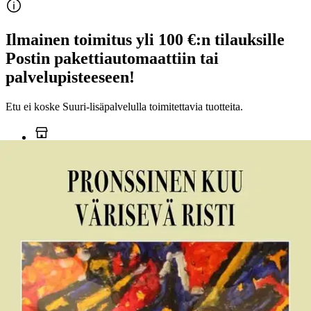
Ilmainen toimitus yli 100 €:n tilauksille
Postin pakettiautomaattiin tai
palvelupisteeseen!
Etu ei koske Suuri‑lisäpalvelulla toimitettavia tuotteita.
Tarkista myymäläsaatavuus
Ei saatavilla
Tuotekuvaus