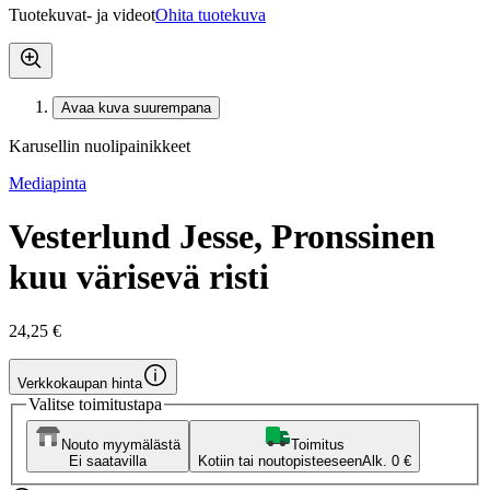
Tuotekuvat- ja videot
Ohita tuotekuva
Avaa kuva suurempana
Karusellin nuolipainikkeet
Mediapinta
Vesterlund Jesse, Pronssinen
kuu värisevä risti
24,25 €
Verkkokaupan hinta
Valitse toimitustapa
Nouto myymälästä
Toimitus
Ei saatavilla
Kotiin tai noutopisteeseen
Alk. 0 €