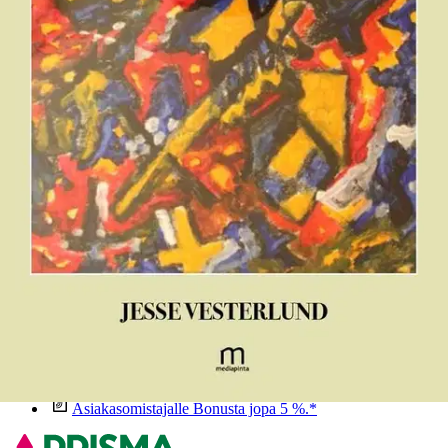
RUNOJA ELÄMÄSTÄ IKUISUUTEEN
Ominaisuudet
Oletko tyytyväinen tuotetietoihin?
Ovatko tuotetiedot riittävät? Jos tuotetiedoissa on puutteita tai niitä
voisi muuten parantaa, anna palautetta.
Anna palautetta
,
Avautuu uuteen välilehteen
Ilmainen palautus 30 päivää.*
Nouto myymälästä ilman toimituskuluja.
Asiakasomistajalle Bonusta jopa 5 %.*