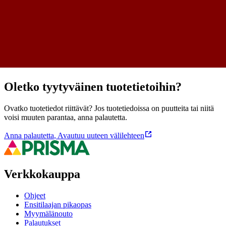
Näytä lisää
tuotekuvausta
Ominaisuudet
Oletko tyytyväinen tuotetietoihin?
Ovatko tuotetiedot riittävät? Jos tuotetiedoissa on puutteita tai niitä
voisi muuten parantaa, anna palautetta.
Anna palautetta
,
Avautuu uuteen välilehteen
Verkkokauppa
Ohjeet
Ensitilaajan pikaopas
Myymälänouto
Palautukset