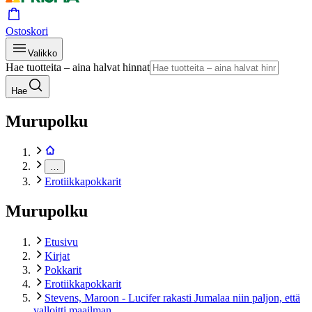
Ostoskori
Valikko
Hae tuotteita – aina halvat hinnat
Hae
Murupolku
…
Erotiikkapokkarit
Murupolku
Etusivu
Kirjat
Pokkarit
Erotiikkapokkarit
Stevens, Maroon - Lucifer rakasti Jumalaa niin paljon, että
valloitti maailman