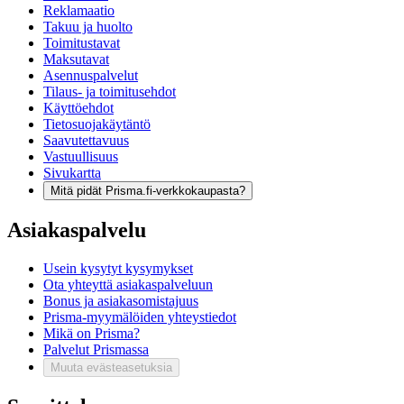
Reklamaatio
Takuu ja huolto
Toimitustavat
Maksutavat
Asennuspalvelut
Tilaus- ja toimitusehdot
Käyttöehdot
Tietosuojakäytäntö
Saavutettavuus
Vastuullisuus
Sivukartta
Mitä pidät Prisma.fi-verkkokaupasta?
Asiakaspalvelu
Usein kysytyt kysymykset
Ota yhteyttä asiakaspalveluun
Bonus ja asiakasomistajuus
Prisma-myymälöiden yhteystiedot
Mikä on Prisma?
Palvelut Prismassa
Muuta evästeasetuksia