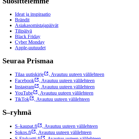
Suosittelemme
Ideat ja inspiraatio
Brändit
Asiakasomistajapäivät
Tilipäivä
Black Friday
Cyber Monday
Apple-uutuudet
Seuraa Prismaa
Tilaa uutiskirje
,
Avautuu uuteen välilehteen
Facebook
,
Avautuu uuteen välilehteen
Instagram
,
Avautuu uuteen välilehteen
YouTube
,
Avautuu uuteen välilehteen
TikTok
,
Avautuu uuteen välilehteen
S–ryhmä
S–kaupat.fi
,
Avautuu uuteen välilehteen
Sokos.fi
,
Avautuu uuteen välilehteen
S-Etukortti.fi
,
Avautuu uuteen välilehteen