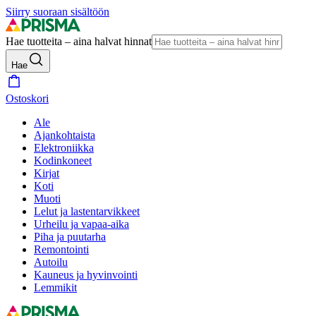
Siirry suoraan sisältöön
Hae tuotteita – aina halvat hinnat
Hae
Ostoskori
Ale
Ajankohtaista
Elektroniikka
Kodinkoneet
Kirjat
Koti
Muoti
Lelut ja lastentarvikkeet
Urheilu ja vapaa-aika
Piha ja puutarha
Remontointi
Autoilu
Kauneus ja hyvinvointi
Lemmikit