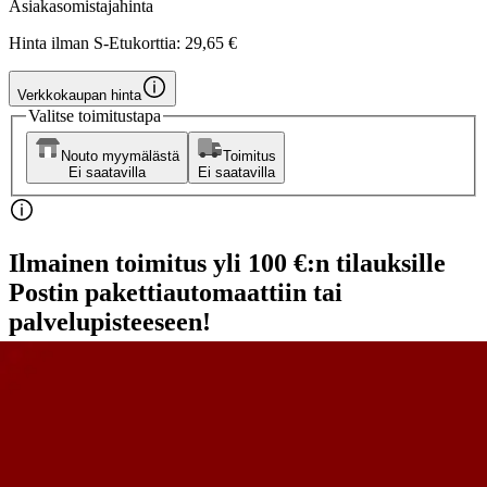
Asiakasomistajahinta
Hinta ilman S-Etukorttia:
29,65 €
Verkkokaupan hinta
Valitse toimitustapa
Nouto myymälästä
Toimitus
Ei saatavilla
Ei saatavilla
Ilmainen toimitus yli 100 €:n tilauksille
Postin pakettiautomaattiin tai
palvelupisteeseen!
Etu ei koske Suuri‑lisäpalvelulla toimitettavia tuotteita.
Tarkista myymäläsaatavuus