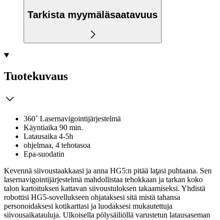
Tarkista myymäläsaatavuus
Tuotekuvaus
360˚ Lasernavigointijärjestelmä
Käyntiaika 90 min.
Latausaika 4-5h
ohjelmaa, 4 tehotasoa
Epa-suodatin
Kevennä siivoustaakkaasi ja anna HG5:n pitää laƫasi puhtaana. Sen
lasernavigointijärjestelmä mahdollistaa tehokkaan ja tarkan koko
talon kartoituksen kattavan siivoustuloksen takaamiseksi. Yhdistä
robottisi HG5-sovellukseen ohjataksesi sitä mistä tahansa
personoidaksesi kotikarttasi ja luodaksesi mukautettuja
siivousaikatauluja. Ulkoisella pölysäiliöllä varustetun latausaseman