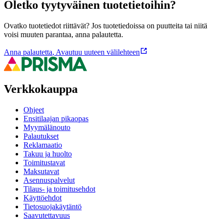
Oletko tyytyväinen tuotetietoihin?
Ovatko tuotetiedot riittävät? Jos tuotetiedoissa on puutteita tai niitä
voisi muuten parantaa, anna palautetta.
Anna palautetta
,
Avautuu uuteen välilehteen
Verkkokauppa
Ohjeet
Ensitilaajan pikaopas
Myymälänouto
Palautukset
Reklamaatio
Takuu ja huolto
Toimitustavat
Maksutavat
Asennuspalvelut
Tilaus- ja toimitusehdot
Käyttöehdot
Tietosuojakäytäntö
Saavutettavuus