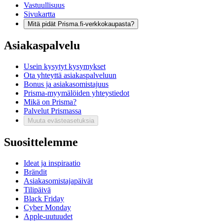
Vastuullisuus
Sivukartta
Mitä pidät Prisma.fi-verkkokaupasta?
Asiakaspalvelu
Usein kysytyt kysymykset
Ota yhteyttä asiakaspalveluun
Bonus ja asiakasomistajuus
Prisma-myymälöiden yhteystiedot
Mikä on Prisma?
Palvelut Prismassa
Muuta evästeasetuksia
Suosittelemme
Ideat ja inspiraatio
Brändit
Asiakasomistajapäivät
Tilipäivä
Black Friday
Cyber Monday
Apple-uutuudet