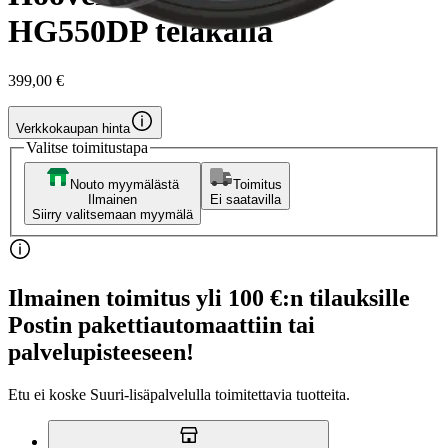
HG550DP telakalla
399,00 €
Verkkokaupan hinta
Valitse toimitustapa
Nouto myymälästä
Toimitus
Ilmainen
Ei saatavilla
Siirry valitsemaan myymälä
Ilmainen toimitus yli 100 €:n tilauksille
Postin pakettiautomaattiin tai
palvelupisteeseen!
Etu ei koske Suuri‑lisäpalvelulla toimitettavia tuotteita.