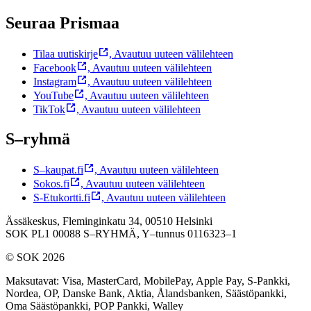
Seuraa Prismaa
Tilaa uutiskirje
,
Avautuu uuteen välilehteen
Facebook
,
Avautuu uuteen välilehteen
Instagram
,
Avautuu uuteen välilehteen
YouTube
,
Avautuu uuteen välilehteen
TikTok
,
Avautuu uuteen välilehteen
S–ryhmä
S–kaupat.fi
,
Avautuu uuteen välilehteen
Sokos.fi
,
Avautuu uuteen välilehteen
S-Etukortti.fi
,
Avautuu uuteen välilehteen
Ässäkeskus, Fleminginkatu 34, 00510 Helsinki
SOK PL1 00088 S–RYHMÄ,
Y–tunnus 0116323–1
© SOK 2026
Maksutavat
:
Visa, MasterCard, MobilePay, Apple Pay, S-Pankki,
Nordea, OP, Danske Bank, Aktia, Ålandsbanken, Säästöpankki,
Oma Säästöpankki, POP Pankki, Walley