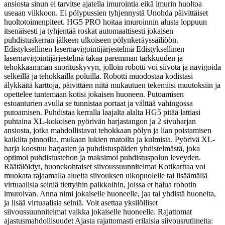
ansiosta sinun ei tarvitse ajatella imurointia eikä imurin huoltoa
useaan viikkoon. Ei pölypussien tyhjennystä Unohda päivittäiset
huoltotoimenpiteet. HG5 PRO hoitaa imuroinnin alusta loppuun
itsenäisesti ja tyhjentää roskat automaattisesti jokaisen
puhdistuskerran jälkeen ulkoiseen pölynkeräyssäiliöön.
Edistyksellinen lasernavigointijärjestelmä Edistyksellinen
lasernavigointijärjestelmä takaa paremman tarkkuuden ja
tehokkaamman suorituskyvyn, jolloin robotti voi siivota ja navigoida
selkeillä ja tehokkailla poluilla. Robotti muodostaa kodistasi
älykkäitä karttoja, päivittäen niitä mukautuen tekemiisi muutoksiin ja
opettelee tuntemaan kotisi jokaisen huoneen. Putoamisen
estoanturien avulla se tunnistaa portaat ja välttää vahingossa
putoamisen. Puhdistaa kerralla laajalta alalta HG5 pitää lattiasi
puhtaina XL-kokoisen pyörivän harjastangon ja 2 sivuharjan
ansiosta, jotka mahdollistavat tehokkaan pölyn ja lian poistamisen
kaikilta pinnoilta, mukaan lukien matoilta ja kulmista. Pyörivä XL-
harja koostuu harjasten ja puhdistuspäiden yhdistelmästä, joka
optimoi puhdistustehon ja maksimoi puhdistuspolun leveyden.
Räätälöidyt, huonekohtaiset siivoussuunnitelmat Kotikarttaa voi
muokata rajaamalla alueita siivouksen ulkopuolelle tai lisäämällä
virtuaalisia seiniä tiettyihin paikkoihin, joissa et halua robotin
imuroivan. Anna nimi jokaiselle huoneelle, jaa tai yhdistä huoneita,
ja lisää virtuaalisia seiniä. Voit asettaa yksilölliset
siivoussuunnitelmat vaikka jokaiselle huoneelle. Rajattomat
ajastusmahdollisuudet Ajasta rajattomasti erilaisia siivousrutiineita: