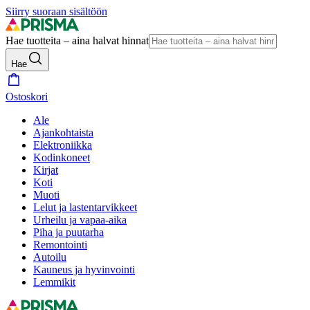
Siirry suoraan sisältöön
Hae tuotteita – aina halvat hinnat
Hae
Ostoskori
Ale
Ajankohtaista
Elektroniikka
Kodinkoneet
Kirjat
Koti
Muoti
Lelut ja lastentarvikkeet
Urheilu ja vapaa-aika
Piha ja puutarha
Remontointi
Autoilu
Kauneus ja hyvinvointi
Lemmikit