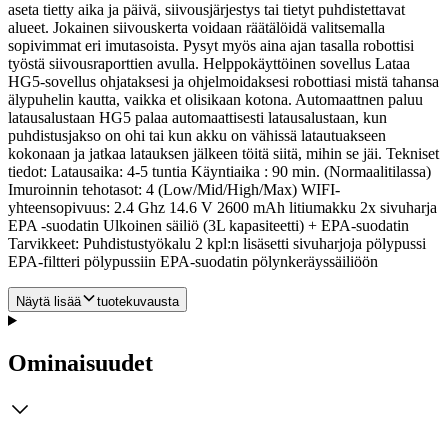
aseta tietty aika ja päivä, siivousjärjestys tai tietyt puhdistettavat
alueet. Jokainen siivouskerta voidaan räätälöidä valitsemalla
sopivimmat eri imutasoista. Pysyt myös aina ajan tasalla robottisi
työstä siivousraporttien avulla. Helppokäyttöinen sovellus Lataa
HG5-sovellus ohjataksesi ja ohjelmoidaksesi robottiasi mistä tahansa
älypuhelin kautta, vaikka et olisikaan kotona. Automaattnen paluu
latausalustaan HG5 palaa automaattisesti latausalustaan, kun
puhdistusjakso on ohi tai kun akku on vähissä latautuakseen
kokonaan ja jatkaa latauksen jälkeen töitä siitä, mihin se jäi. Tekniset
tiedot: Latausaika: 4-5 tuntia Käyntiaika : 90 min. (Normaalitilassa)
Imuroinnin tehotasot: 4 (Low/Mid/High/Max) WIFI-
yhteensopivuus: 2.4 Ghz 14.6 V 2600 mAh litiumakku 2x sivuharja
EPA -suodatin Ulkoinen säiliö (3L kapasiteetti) + EPA-suodatin
Tarvikkeet: Puhdistustyökalu 2 kpl:n lisäsetti sivuharjoja pölypussi
EPA-filtteri pölypussiin EPA-suodatin pölynkeräyssäiliöön
Näytä lisää
tuotekuvausta
Ominaisuudet