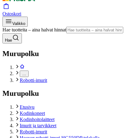
Ostoskori
Valikko
Hae tuotteita – aina halvat hinnat
Hae
Murupolku
…
Robotti-imurit
Murupolku
Etusivu
Kodinkoneet
Kodinhoitolaitteet
Imurit ja tarvikkeet
Robotti-imurit
Hoover robotti-imuri HG550DP telakalla