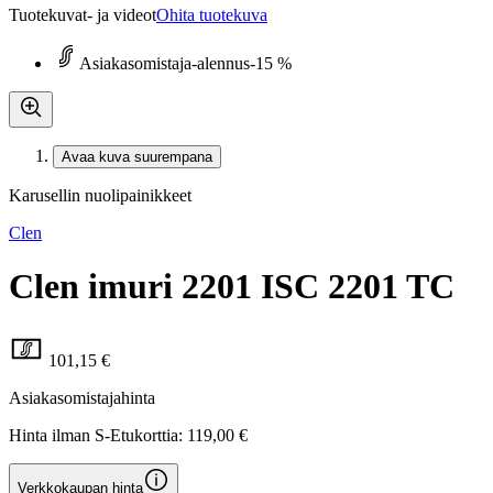
Tuotekuvat- ja videot
Ohita tuotekuva
Asiakasomistaja-alennus
-15 %
Avaa kuva suurempana
Karusellin nuolipainikkeet
Clen
Clen imuri 2201 ISC 2201 TC
101,15 €
Asiakasomistajahinta
Hinta ilman S-Etukorttia:
119,00 €
Verkkokaupan hinta