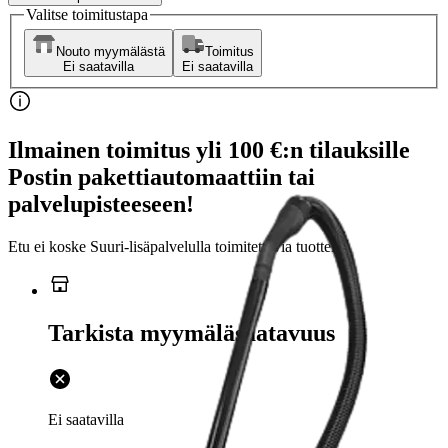
Valitse toimitustapa
Nouto myymälästä
Toimitus
Ei saatavilla
Ei saatavilla
Ilmainen toimitus yli 100 €:n tilauksille
Postin pakettiautomaattiin tai
palvelupisteeseen!
Etu ei koske Suuri‑lisäpalvelulla toimitettavia tuotteita.
Tarkista myymäläsaatavuus
Ei saatavilla