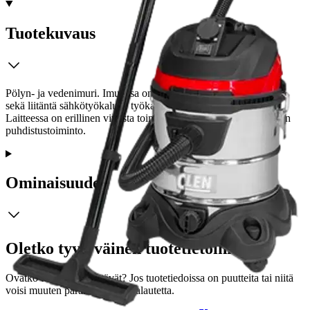
Tuotekuvaus
Pölyn- ja vedenimuri. Imurissa on myös kätevä puhallustoiminto
sekä liitäntä sähkötyökalulle työkaluohjaus mahdollisuudella.
Laitteessa on erillinen vivusta toimiva käsikäyttöinen suodattimen
puhdistustoiminto.
Ominaisuudet
Oletko tyytyväinen tuotetietoihin?
Ovatko tuotetiedot riittävät? Jos tuotetiedoissa on puutteita tai niitä
voisi muuten parantaa, anna palautetta.