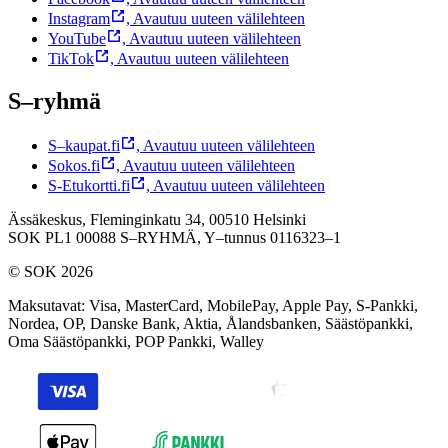
Instagram
,
Avautuu uuteen välilehteen
YouTube
,
Avautuu uuteen välilehteen
TikTok
,
Avautuu uuteen välilehteen
S–ryhmä
S–kaupat.fi
,
Avautuu uuteen välilehteen
Sokos.fi
,
Avautuu uuteen välilehteen
S-Etukortti.fi
,
Avautuu uuteen välilehteen
Ässäkeskus, Fleminginkatu 34, 00510 Helsinki
SOK PL1 00088 S–RYHMÄ,
Y–tunnus 0116323–1
© SOK 2026
Maksutavat
:
Visa, MasterCard, MobilePay, Apple Pay, S-Pankki,
Nordea, OP, Danske Bank, Aktia, Ålandsbanken, Säästöpankki,
Oma Säästöpankki, POP Pankki, Walley