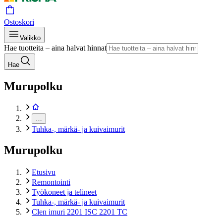
Ostoskori
Valikko
Hae tuotteita – aina halvat hinnat
Hae
Murupolku
…
Tuhka-, märkä- ja kuivaimurit
Murupolku
Etusivu
Remontointi
Työkoneet ja telineet
Tuhka-, märkä- ja kuivaimurit
Clen imuri 2201 ISC 2201 TC