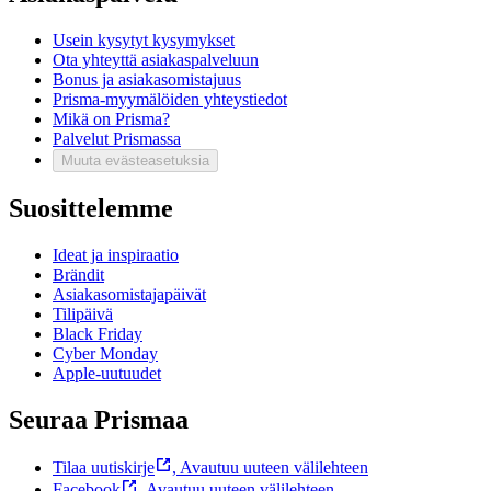
Usein kysytyt kysymykset
Ota yhteyttä asiakaspalveluun
Bonus ja asiakasomistajuus
Prisma-myymälöiden yhteystiedot
Mikä on Prisma?
Palvelut Prismassa
Muuta evästeasetuksia
Suosittelemme
Ideat ja inspiraatio
Brändit
Asiakasomistajapäivät
Tilipäivä
Black Friday
Cyber Monday
Apple-uutuudet
Seuraa Prismaa
Tilaa uutiskirje
,
Avautuu uuteen välilehteen
Facebook
,
Avautuu uuteen välilehteen