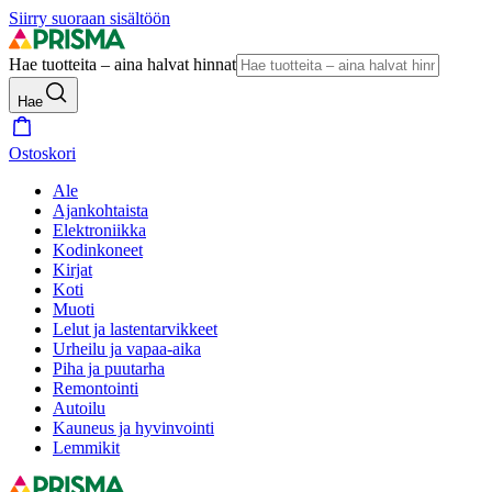
Siirry suoraan sisältöön
Hae tuotteita – aina halvat hinnat
Hae
Ostoskori
Ale
Ajankohtaista
Elektroniikka
Kodinkoneet
Kirjat
Koti
Muoti
Lelut ja lastentarvikkeet
Urheilu ja vapaa-aika
Piha ja puutarha
Remontointi
Autoilu
Kauneus ja hyvinvointi
Lemmikit