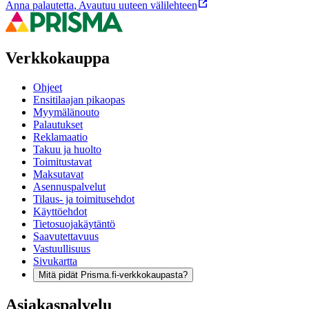
Anna palautetta
,
Avautuu uuteen välilehteen
Verkkokauppa
Ohjeet
Ensitilaajan pikaopas
Myymälänouto
Palautukset
Reklamaatio
Takuu ja huolto
Toimitustavat
Maksutavat
Asennuspalvelut
Tilaus- ja toimitusehdot
Käyttöehdot
Tietosuojakäytäntö
Saavutettavuus
Vastuullisuus
Sivukartta
Mitä pidät Prisma.fi-verkkokaupasta?
Asiakaspalvelu