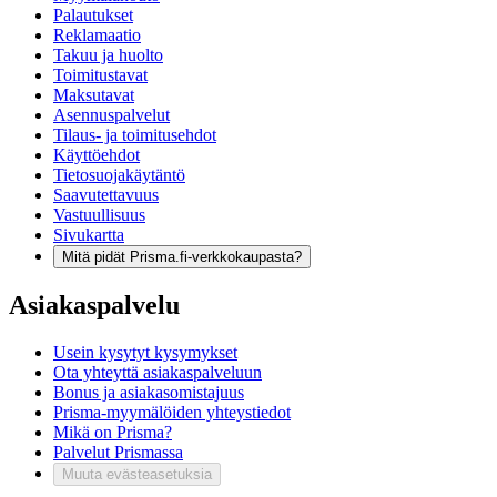
Palautukset
Reklamaatio
Takuu ja huolto
Toimitustavat
Maksutavat
Asennuspalvelut
Tilaus- ja toimitusehdot
Käyttöehdot
Tietosuojakäytäntö
Saavutettavuus
Vastuullisuus
Sivukartta
Mitä pidät Prisma.fi-verkkokaupasta?
Asiakaspalvelu
Usein kysytyt kysymykset
Ota yhteyttä asiakaspalveluun
Bonus ja asiakasomistajuus
Prisma-myymälöiden yhteystiedot
Mikä on Prisma?
Palvelut Prismassa
Muuta evästeasetuksia