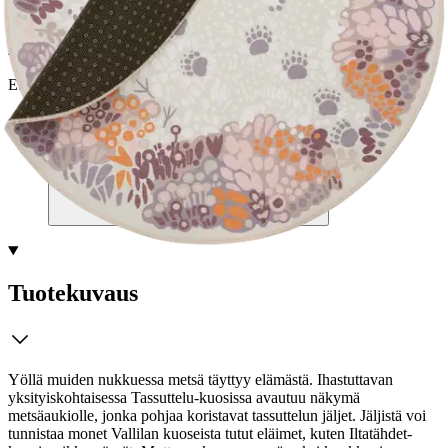
Postin pakettiautomaattiin tai
palvelupisteeseen!
Etu ei koske Suuri‑lisäpalvelulla toimitettavia tuotteita.
Tarkista myymäläsaatavuus
Tuotekuvaus
Yöllä muiden nukkuessa metsä täyttyy elämästä. Ihastuttavan
yksityiskohtaisessa Tassuttelu-kuosissa avautuu näkymä
metsäaukiolle, jonka pohjaa koristavat tassuttelun jäljet. Jäljistä voi
tunnistaa monet Vallilan kuoseista tutut eläimet, kuten Iltatähdet-