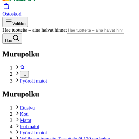
Ostoskori
Valikko
Hae tuotteita – aina halvat hinnat
Hae
Murupolku
…
Pyöreät matot
Murupolku
Etusivu
Koti
Matot
Isot matot
Pyöreät matot
Vallila strutrematto Tassuttelu Ø 120 cm beige