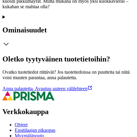
kuosin pikkumäyrät. Mutta mukana on myös yksi kuokkavieras –
kukahan se mahtaa olla?
Ominaisuudet
Oletko tyytyväinen tuotetietoihin?
Ovatko tuotetiedot riittävät? Jos tuotetiedoissa on puutteita tai niitä
voisi muuten parantaa, anna palautetta.
Anna palautetta
,
Avautuu uuteen välilehteen
Verkkokauppa
Ohjeet
Ensitilaajan pikaopas
Myymälänouto