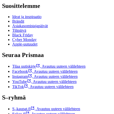
Suosittelemme
Ideat ja inspiraatio
Brändit
Asiakasomistajapäivät
Tilipäivä
Black Friday
Cyber Monday
Apple-uutuudet
Seuraa Prismaa
Tilaa uutiskirje
,
Avautuu uuteen välilehteen
Facebook
,
Avautuu uuteen välilehteen
Instagram
,
Avautuu uuteen välilehteen
YouTube
,
Avautuu uuteen välilehteen
TikTok
,
Avautuu uuteen välilehteen
S–ryhmä
S–kaupat.fi
,
Avautuu uuteen välilehteen
Sokos.fi
,
Avautuu uuteen välilehteen