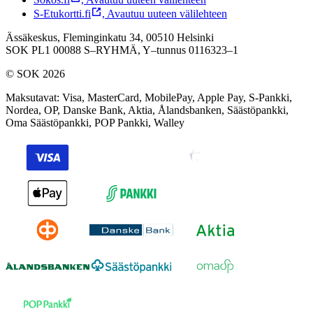
S-Etukortti.fi
,
Avautuu uuteen välilehteen
Ässäkeskus, Fleminginkatu 34, 00510 Helsinki
SOK PL1 00088 S–RYHMÄ,
Y–tunnus 0116323–1
© SOK 2026
Maksutavat
:
Visa, MasterCard, MobilePay, Apple Pay, S-Pankki,
Nordea, OP, Danske Bank, Aktia, Ålandsbanken, Säästöpankki,
Oma Säästöpankki, POP Pankki, Walley