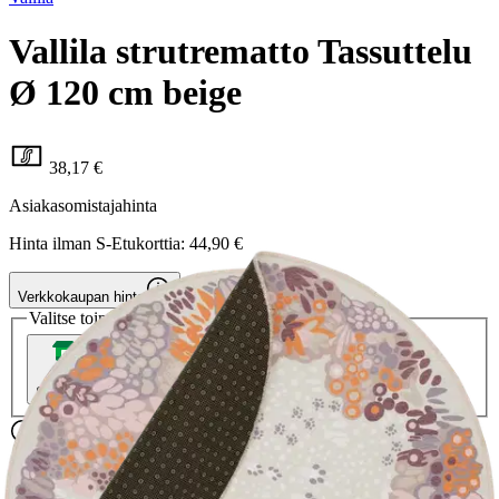
Vallila strutrematto Tassuttelu
Ø 120 cm beige
38,17 €
Asiakasomistajahinta
Hinta ilman S-Etukorttia:
44,90 €
Verkkokaupan hinta
Valitse toimitustapa
Nouto myymälästä
Toimitus
Ilmainen
Ei saatavilla
Siirry valitsemaan myymälä
Ilmainen toimitus yli 100 €:n tilauksille