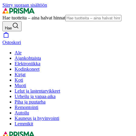
Siirry suoraan sisältöön
Hae tuotteita – aina halvat hinnat
Hae
Ostoskori
Ale
Ajankohtaista
Elektroniikka
Kodinkoneet
Kirjat
Koti
Muoti
Lelut ja lastentarvikkeet
Urheilu ja vapaa-aika
Piha ja puutarha
Remontointi
Autoilu
Kauneus ja hyvinvointi
Lemmikit