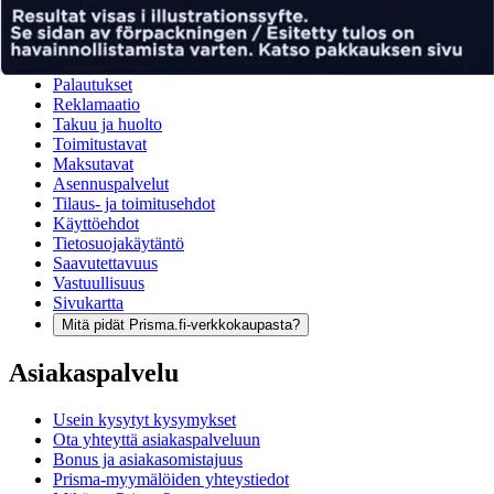
Ohjeet
Ensitilaajan pikaopas
Myymälänouto
Palautukset
Reklamaatio
Takuu ja huolto
Toimitustavat
Maksutavat
Asennuspalvelut
Tilaus- ja toimitusehdot
Käyttöehdot
Tietosuojakäytäntö
Saavutettavuus
Vastuullisuus
Sivukartta
Mitä pidät Prisma.fi-verkkokaupasta?
Asiakaspalvelu
Usein kysytyt kysymykset
Ota yhteyttä asiakaspalveluun
Bonus ja asiakasomistajuus
Prisma-myymälöiden yhteystiedot