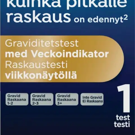
Lisätietoja
Ominaisuudet
Oletko tyytyväinen tuotetietoihin?
Ovatko tuotetiedot riittävät? Jos tuotetiedoissa on puutteita tai niitä
voisi muuten parantaa, anna palautetta.
Anna palautetta
,
Avautuu uuteen välilehteen
Verkkokauppa