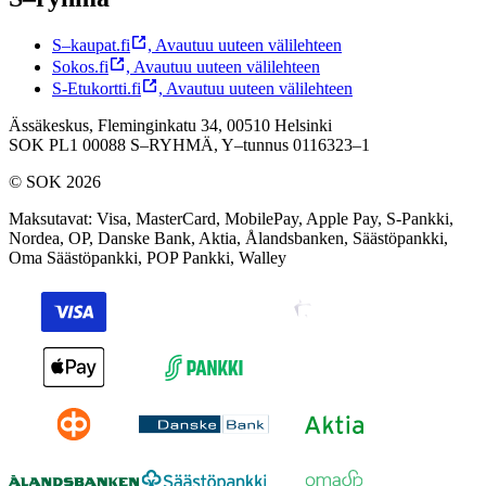
S–kaupat.fi
,
Avautuu uuteen välilehteen
Sokos.fi
,
Avautuu uuteen välilehteen
S-Etukortti.fi
,
Avautuu uuteen välilehteen
Ässäkeskus, Fleminginkatu 34, 00510 Helsinki
SOK PL1 00088 S–RYHMÄ,
Y–tunnus 0116323–1
© SOK 2026
Maksutavat
:
Visa, MasterCard, MobilePay, Apple Pay, S-Pankki,
Nordea, OP, Danske Bank, Aktia, Ålandsbanken, Säästöpankki,
Oma Säästöpankki, POP Pankki, Walley