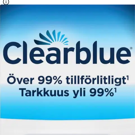
Ilmainen toimitus yli 100 €:n tilauksille
Postin pakettiautomaattiin tai
palvelupisteeseen!
Etu ei koske Suuri‑lisäpalvelulla toimitettavia tuotteita.
Tarkista myymäläsaatavuus
Tuotekuvaus
MIKÄÄN MUU TUOTEMERKKI EI OLE YHTÄ TARKKA: