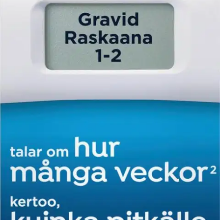
kaikkien Clearblue -raskaustestien TARKKUUS ON YLI 99 %
raskauden havaitsemisessa heti kuukautisten oletetusta
alkamispäivästä alkaen, jotta saat selkeän ja tarkan tuloksen, kun sitä
eniten tarvitset. VIIKKONÄYTTÖ: Digitaalinen Clearblue-
raskaustesti viikkonäytöllä määrittää raskauden keston YHTÄ
TARKASTI KUIN ULTRAÄÄNITUTKIMUS*: viikot
hedelmöittymisestä näkyvät näytössä muodossa 1–2, 2–3 tai 3+
(tulos pysyy näytössä noin 24 tuntia).
TULOKSET ENNEN
KUUKAUTISTEN ALKAMISPÄIVÄÄ: jos luulet olevasi
raskaana, haluat tietää heti. Digitaalinen Clearblue-raskaustesti
viikkonäytöllä on niin herkkä, että se VOI HAVAITA
RASKAUSHORMONIN MATALAT TASOT ja antaa tulokset 4
päivää ennen oletettua kuukautisten alkamispäivää (5 päivää ennen
kuukautisten väliin jäämistä)*. SELKEÄT DIGITAALISET
TULOKSET: saat näyttöön sanalliset YKSISELITTEISEN
SELKEÄT TULOKSET. HELPPO KÄYTTÄÄ: tässä
raskaustestissä on tukeva kädensija ja leveä kärki. VARHAINEN
TULOS: varhaisen tuloksen raskaustestin voit tehdä 5 PÄIVÄÄ
ENNEN KUIN KUUKAUTISESI OVAT JÄÄNEET VÄLIIN* (4
päivää ennen kuukautisten oletettua alkamispäivää). NRO 1
MAAILMALLA: Clearblue on maailman myydyin tuotemerkki*,
jolla on taustallaan yli 40 vuoden tieteellinen kokemus.
Näytä lisää
tuotekuvausta