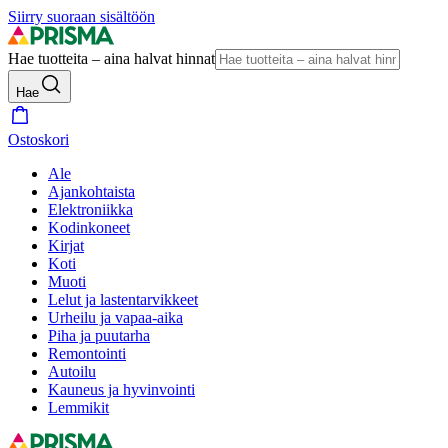
Siirry suoraan sisältöön
Hae tuotteita – aina halvat hinnat
Hae
Ostoskori
Ale
Ajankohtaista
Elektroniikka
Kodinkoneet
Kirjat
Koti
Muoti
Lelut ja lastentarvikkeet
Urheilu ja vapaa-aika
Piha ja puutarha
Remontointi
Autoilu
Kauneus ja hyvinvointi
Lemmikit