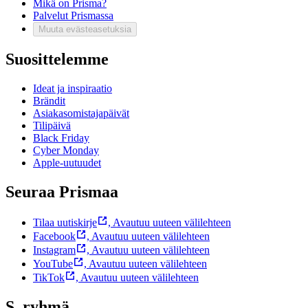
Mikä on Prisma?
Palvelut Prismassa
Muuta evästeasetuksia
Suosittelemme
Ideat ja inspiraatio
Brändit
Asiakasomistajapäivät
Tilipäivä
Black Friday
Cyber Monday
Apple-uutuudet
Seuraa Prismaa
Tilaa uutiskirje
,
Avautuu uuteen välilehteen
Facebook
,
Avautuu uuteen välilehteen
Instagram
,
Avautuu uuteen välilehteen
YouTube
,
Avautuu uuteen välilehteen
TikTok
,
Avautuu uuteen välilehteen
S–ryhmä