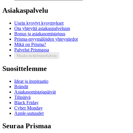
Asiakaspalvelu
Usein kysytyt kysymykset
Ota yhteyttä asiakaspalveluun
Bonus ja asiakasomistajuus
Prisma-myymälöiden yhteystiedot
Mikä on Prisma?
Palvelut Prismassa
Muuta evästeasetuksia
Suosittelemme
Ideat ja inspiraatio
Brändit
Asiakasomistajapäivät
Tilipäivä
Black Friday
Cyber Monday
Apple-uutuudet
Seuraa Prismaa