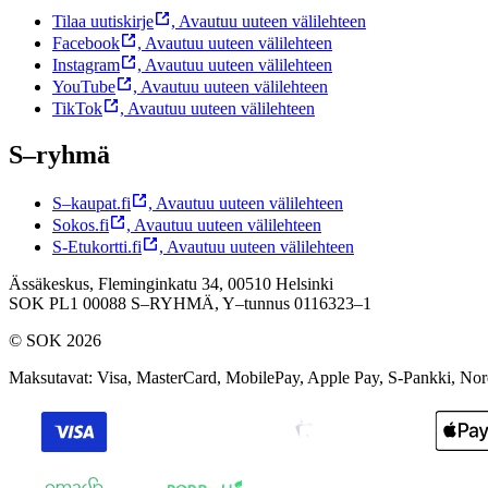
Tilaa uutiskirje
,
Avautuu uuteen välilehteen
Facebook
,
Avautuu uuteen välilehteen
Instagram
,
Avautuu uuteen välilehteen
YouTube
,
Avautuu uuteen välilehteen
TikTok
,
Avautuu uuteen välilehteen
S–ryhmä
S–kaupat.fi
,
Avautuu uuteen välilehteen
Sokos.fi
,
Avautuu uuteen välilehteen
S-Etukortti.fi
,
Avautuu uuteen välilehteen
Ässäkeskus, Fleminginkatu 34, 00510 Helsinki
SOK PL1 00088 S–RYHMÄ,
Y–tunnus 0116323–1
© SOK 2026
Maksutavat
:
Visa, MasterCard, MobilePay, Apple Pay, S-Pankki, No