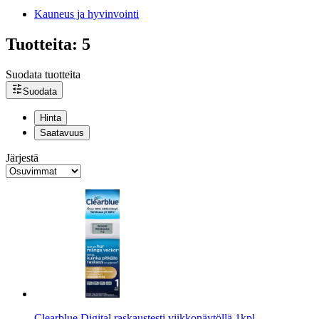
Kauneus ja hyvinvointi
Tuotteita: 5
Suodata tuotteita
Suodata
Hinta
Saatavuus
Järjestä
Clearblue Digital raskaustesti viikkonäytöllä 1kpl