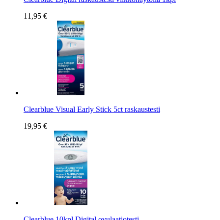
11,95 €
Clearblue Visual Early Stick 5ct raskaustesti
19,95 €
Clearblue 10kpl Digital ovulaatiotesti