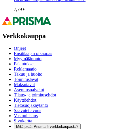
7,79 €
Verkkokauppa
Ohjeet
Ensitilaajan pikaopas
Myymälänouto
Palautukset
Reklamaatio
Takuu ja huolto
Toimitustavat
Maksutavat
Asennuspalvelut
Tilaus- ja toimitusehdot
Käyttöehdot
Tietosuojakäytäntö
Saavutettavuus
Vastuullisuus
Sivukartta
Mitä pidät Prisma.fi-verkkokaupasta?