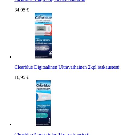
34,95 €
Clearblue Digitaalinen Ultravarhainen 2kpl raskaustesti
16,95 €
Clearblue Nopea tulos 1kpl raskaustesti