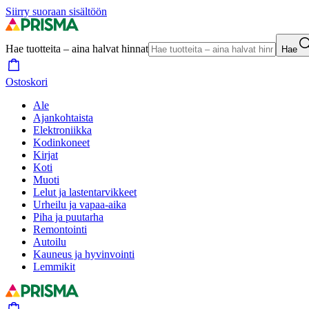
Siirry suoraan sisältöön
Hae tuotteita – aina halvat hinnat
Hae
Ostoskori
Ale
Ajankohtaista
Elektroniikka
Kodinkoneet
Kirjat
Koti
Muoti
Lelut ja lastentarvikkeet
Urheilu ja vapaa-aika
Piha ja puutarha
Remontointi
Autoilu
Kauneus ja hyvinvointi
Lemmikit