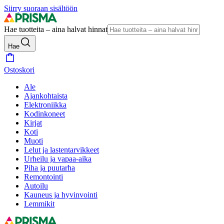
Siirry suoraan sisältöön
Hae tuotteita – aina halvat hinnat
Hae
Ostoskori
Ale
Ajankohtaista
Elektroniikka
Kodinkoneet
Kirjat
Koti
Muoti
Lelut ja lastentarvikkeet
Urheilu ja vapaa-aika
Piha ja puutarha
Remontointi
Autoilu
Kauneus ja hyvinvointi
Lemmikit