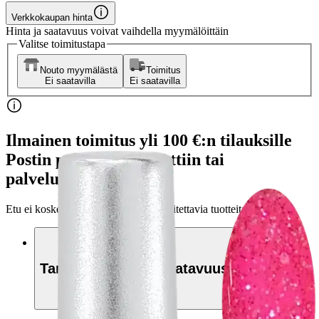
Verkkokaupan hinta
Hinta ja saatavuus voivat vaihdella myymälöittäin
Valitse toimitustapa
Nouto myymälästä
Toimitus
Ei saatavilla
Ei saatavilla
Ilmainen toimitus yli 100 €:n tilauksille
Postin pakettiautomaattiin tai
palvelupisteeseen!
Etu ei koske Suuri‑lisäpalvelulla toimitettavia tuotteita.
Tarkista myymäläsaatavuus