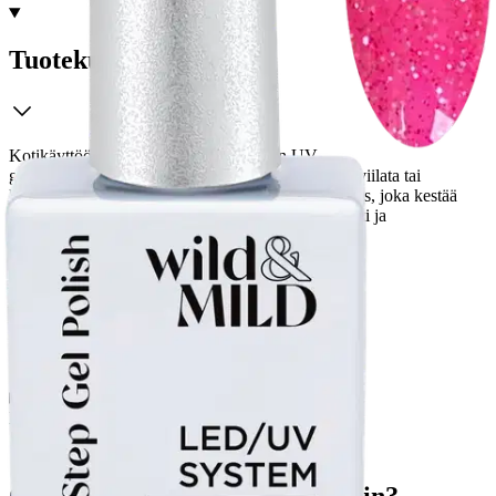
Tuotekuvaus
Kotikäyttöön tarkoitettu kolmivaiheinen UV-
geelilakkausmenetelmä. Kynnen pintaa ei tarvitse viilata tai
karhentaa ennen käyttöä. Erittäin kiiltävä lopputulos, joka kestää
kynnellä pitkään. Lakkaus on poistettavissa helposti ja
hellävaraisesti. Ei vahingoita omia kynsiä.
Ominaisuudet
Käyttöturvallisuus
Oletko tyytyväinen tuotetietoihin?