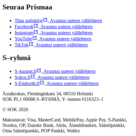
Seuraa Prismaa
Tilaa uutiskirje
,
Avautuu uuteen välilehteen
Facebook
,
Avautuu uuteen välilehteen
Instagram
,
Avautuu uuteen välilehteen
YouTube
,
Avautuu uuteen välilehteen
TikTok
,
Avautuu uuteen välilehteen
S–ryhmä
S–kaupat.fi
,
Avautuu uuteen välilehteen
Sokos.fi
,
Avautuu uuteen välilehteen
S-Etukortti.fi
,
Avautuu uuteen välilehteen
Ässäkeskus, Fleminginkatu 34, 00510 Helsinki
SOK PL1 00088 S–RYHMÄ,
Y–tunnus 0116323–1
© SOK 2026
Maksutavat
:
Visa, MasterCard, MobilePay, Apple Pay, S-Pankki,
Nordea, OP, Danske Bank, Aktia, Ålandsbanken, Säästöpankki,
Oma Säästöpankki, POP Pankki, Walley