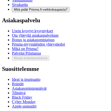
Vastuullisuus
Sivukartta
Mitä pidät Prisma.fi-verkkokaupasta?
Asiakaspalvelu
Usein kysytyt kysymykset
Ota yhteyttä asiakaspalveluun
Bonus ja asiakasomistajuus
Prisma-myymälöiden yhteystiedot
Mikä on Prisma?
Palvelut Prismassa
Muuta evästeasetuksia
Suosittelemme
Ideat ja inspiraatio
Brändit
Asiakasomistajapäivät
Tilipäivä
Black Friday
Cyber Monday
Apple-uutuudet