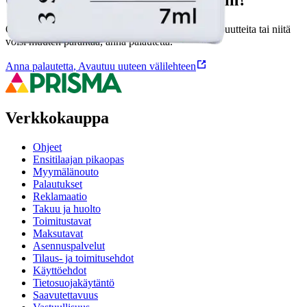
Ovatko tuotetiedot riittävät? Jos tuotetiedoissa on puutteita tai niitä
voisi muuten parantaa, anna palautetta.
Anna palautetta
,
Avautuu uuteen välilehteen
Verkkokauppa
Ohjeet
Ensitilaajan pikaopas
Myymälänouto
Palautukset
Reklamaatio
Takuu ja huolto
Toimitustavat
Maksutavat
Asennuspalvelut
Tilaus- ja toimitusehdot
Käyttöehdot
Tietosuojakäytäntö
Saavutettavuus