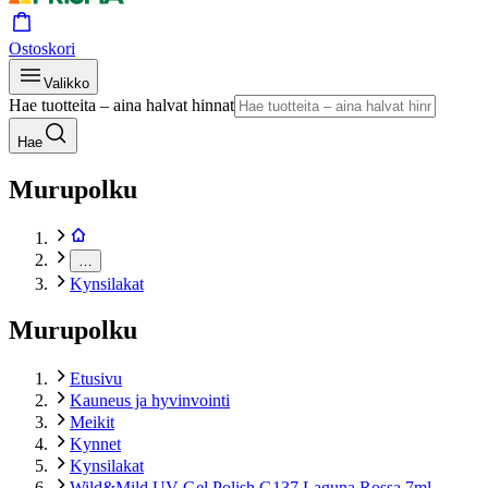
Ostoskori
Valikko
Hae tuotteita – aina halvat hinnat
Hae
Murupolku
…
Kynsilakat
Murupolku
Etusivu
Kauneus ja hyvinvointi
Meikit
Kynnet
Kynsilakat
Wild&Mild UV Gel Polish G137 Laguna Rossa 7ml