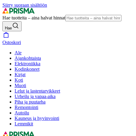
Siirry suoraan sisältöön
Hae tuotteita – aina halvat hinnat
Hae
Ostoskori
Ale
Ajankohtaista
Elektroniikka
Kodinkoneet
Kirjat
Koti
Muoti
Lelut ja lastentarvikkeet
Urheilu ja vapaa-aika
Piha ja puutarha
Remontointi
Autoilu
Kauneus ja hyvinvointi
Lemmikit