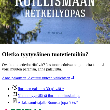
ansiokkaasta tietoteostuotannosta Laaksonen on saanut Suomen
tietokirjailijat ry:n Tietokirjailijapalkinnon.
Näytä lisää
tuotekuvausta
Ominaisuudet
Oletko tyytyväinen tuotetietoihin?
Ovatko tuotetiedot riittävät? Jos tuotetiedoissa on puutteita tai niitä
voisi muuten parantaa, anna palautetta.
Anna palautetta
,
Avautuu uuteen välilehteen
Ilmainen palautus 30 päivää.*
Nouto myymälästä ilman toimituskuluja.
Asiakasomistajalle Bonusta jopa 5 %.*