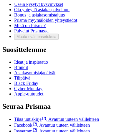
Usein kysytyt kysymykset
Ota yhteyttä asiakaspalveluun
Bonus ja asiakasomistajuus
Prisma-myymälöiden yhteystiedot
Mikä on Prisma?
Palvelut Prismassa
Muuta evästeasetuksia
Suosittelemme
Ideat ja inspiraatio
Brändit
Asiakasomistajapäivät
Tilipäivä
Black Friday
Cyber Monday
Apple-uutuudet
Seuraa Prismaa
Tilaa uutiskirje
,
Avautuu uuteen välilehteen
Facebook
,
Avautuu uuteen välilehteen
Instagram
,
Avautuu uuteen välilehteen