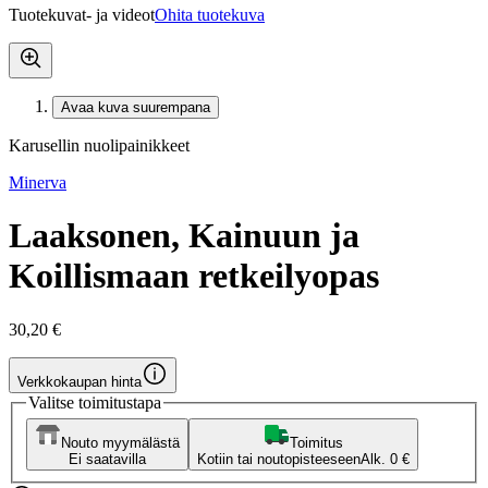
Tuotekuvat- ja videot
Ohita tuotekuva
Avaa kuva suurempana
Karusellin nuolipainikkeet
Minerva
Laaksonen, Kainuun ja
Koillismaan retkeilyopas
30,20 €
Verkkokaupan hinta
Valitse toimitustapa
Nouto myymälästä
Toimitus
Ei saatavilla
Kotiin tai noutopisteeseen
Alk. 0 €