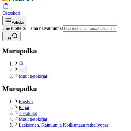
Ostoskori
Valikko
Hae tuotteita – aina halvat hinnat
Hae
Murupolku
…
Muut tietokirjat
Murupolku
Etusivu
Kirjat
Tietokirjat
Muut tietokirjat
Laaksonen, Kainuun ja Koillismaan retkeilyopas