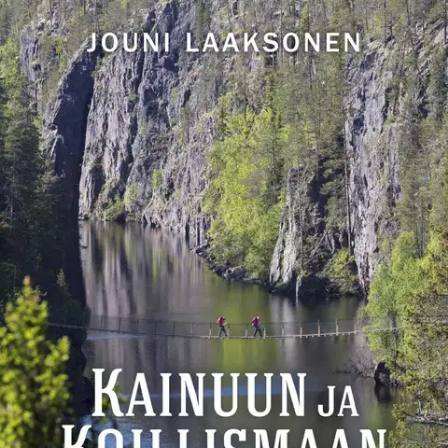
Kainuun ja Koillismaan hienoimmat luontokohteet karttoineen ja
vinkkeineen yksissä kansissa. Reittejä päiväretkistä pidemmillekin
vaellusretkille Suomen hienoimmissa maisemissa. Upeat
kansallispuistot Hossa, Oulanka, Riisitunturi, Syöte, Hiidenportti ja
Tiilikkajärvi sekä Rukan ja Vuokatin matkailukeskusten lähireitit
ovat monelle tuttuja ja tarjoavat retkeilijälle ympäri vuoden
unohtumattomia luontoelämyksiä.
Mutta niiden lisäksi alueella on
suuri määrä mahtavia retkikohteita, jotka jäävät monelta matkailijalta
löytymättä. Kirja sisältää Kainuun ja Koillismaan hienoimmat
retkikohteet yksissä kansissa. Kohteita esitellään yli 60, yksittäisiä
reittejä yli 180. Oppaassa on kustakin reitistä reittikuvaus, valokuvia
sekä selkeä reittikartta. Pääpaino on päiväretkissä, mutta kirjassa
annetaan vinkkejä myös viikonlopun mittaisille ja pitemmillekin
patikkavaelluksille sekä melonta- ja talviretkille. Kohdekuvauksissa
kerrotaan luonnon ja kulttuurihistorian kiinnostavat piirteet ja reitin
varressa olevat palvelut. Kirjassa on myös mielenkiintoista lisätietoa
kohteisiin linkittyvistä erikoispiirteistä, kuten esimerkiksi
vesimyllyistä, karhukojuista, tervanpoltosta, sotahistoriasta ja
kauneimmista lähteistä. Jouni Laaksonen on Kainuussa asuva
retkeilytoimittaja ja -kirjailija. Erä- ja luonto-oppaan
ammattitutkinnon suorittanut Laaksonen on mm. Erä-lehden ja Latu
ja Polku -lehden vakituinen avustaja, ja hän on kirjoittanut lukuisia
suosittuja retkeily- ja vaellusoppaita. Tunnustuksena laajasta ja