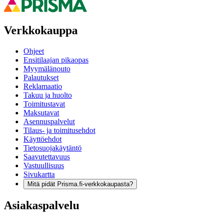
Verkkokauppa
Ohjeet
Ensitilaajan pikaopas
Myymälänouto
Palautukset
Reklamaatio
Takuu ja huolto
Toimitustavat
Maksutavat
Asennuspalvelut
Tilaus- ja toimitusehdot
Käyttöehdot
Tietosuojakäytäntö
Saavutettavuus
Vastuullisuus
Sivukartta
Mitä pidät Prisma.fi-verkkokaupasta?
Asiakaspalvelu