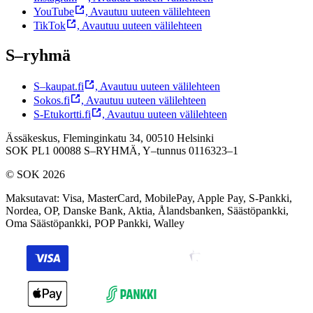
YouTube
,
Avautuu uuteen välilehteen
TikTok
,
Avautuu uuteen välilehteen
S–ryhmä
S–kaupat.fi
,
Avautuu uuteen välilehteen
Sokos.fi
,
Avautuu uuteen välilehteen
S-Etukortti.fi
,
Avautuu uuteen välilehteen
Ässäkeskus, Fleminginkatu 34, 00510 Helsinki
SOK PL1 00088 S–RYHMÄ,
Y–tunnus 0116323–1
© SOK 2026
Maksutavat
:
Visa, MasterCard, MobilePay, Apple Pay, S-Pankki,
Nordea, OP, Danske Bank, Aktia, Ålandsbanken, Säästöpankki,
Oma Säästöpankki, POP Pankki, Walley