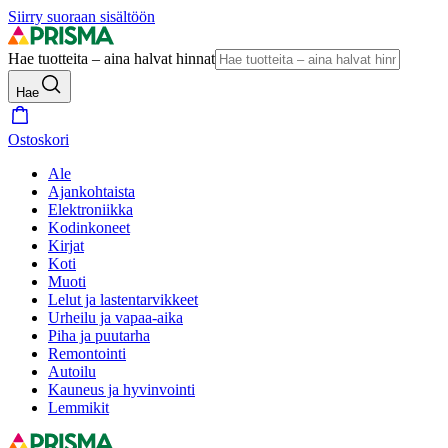
Siirry suoraan sisältöön
Hae tuotteita – aina halvat hinnat
Hae
Ostoskori
Ale
Ajankohtaista
Elektroniikka
Kodinkoneet
Kirjat
Koti
Muoti
Lelut ja lastentarvikkeet
Urheilu ja vapaa-aika
Piha ja puutarha
Remontointi
Autoilu
Kauneus ja hyvinvointi
Lemmikit