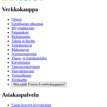
Verkkokauppa
Ohjeet
Ensitilaajan pikaopas
Myymälänouto
Palautukset
Reklamaatio
Takuu ja huolto
Toimitustavat
Maksutavat
Asennuspalvelut
Tilaus- ja toimitusehdot
Käyttöehdot
Tietosuojakäytäntö
Saavutettavuus
Vastuullisuus
Sivukartta
Mitä pidät Prisma.fi-verkkokaupasta?
Asiakaspalvelu
Usein kysytyt kysymykset