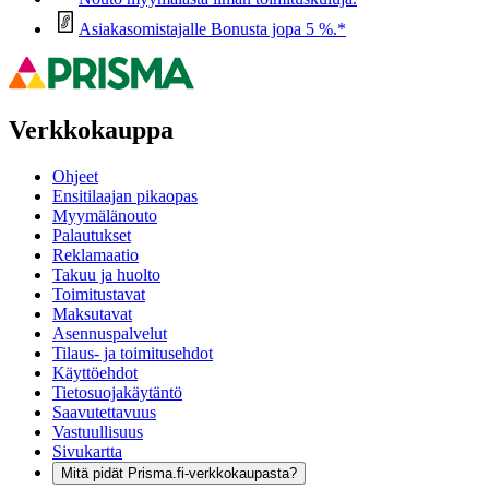
Asiakasomistajalle Bonusta jopa 5 %.*
Verkkokauppa
Ohjeet
Ensitilaajan pikaopas
Myymälänouto
Palautukset
Reklamaatio
Takuu ja huolto
Toimitustavat
Maksutavat
Asennuspalvelut
Tilaus- ja toimitusehdot
Käyttöehdot
Tietosuojakäytäntö
Saavutettavuus
Vastuullisuus
Sivukartta
Mitä pidät Prisma.fi-verkkokaupasta?