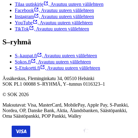
Tilaa uutiskirje
,
Avautuu uuteen välilehteen
Facebook
,
Avautuu uuteen välilehteen
Instagram
,
Avautuu uuteen välilehteen
YouTube
,
Avautuu uuteen välilehteen
TikTok
,
Avautuu uuteen välilehteen
S–ryhmä
S–kaupat.fi
,
Avautuu uuteen välilehteen
Sokos.fi
,
Avautuu uuteen välilehteen
S-Etukortti.fi
,
Avautuu uuteen välilehteen
Ässäkeskus, Fleminginkatu 34, 00510 Helsinki
SOK PL1 00088 S–RYHMÄ,
Y–tunnus 0116323–1
© SOK 2026
Maksutavat
:
Visa, MasterCard, MobilePay, Apple Pay, S-Pankki,
Nordea, OP, Danske Bank, Aktia, Ålandsbanken, Säästöpankki,
Oma Säästöpankki, POP Pankki, Walley