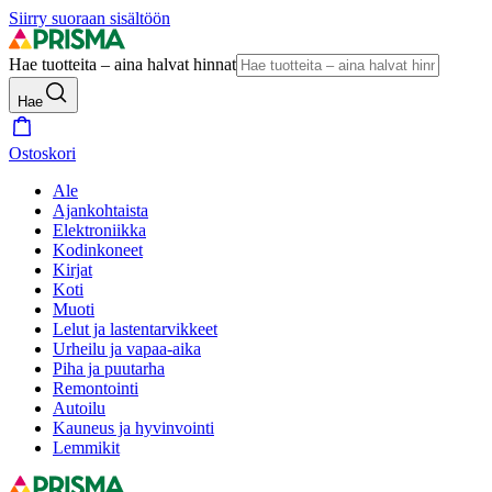
Siirry suoraan sisältöön
Hae tuotteita – aina halvat hinnat
Hae
Ostoskori
Ale
Ajankohtaista
Elektroniikka
Kodinkoneet
Kirjat
Koti
Muoti
Lelut ja lastentarvikkeet
Urheilu ja vapaa-aika
Piha ja puutarha
Remontointi
Autoilu
Kauneus ja hyvinvointi
Lemmikit