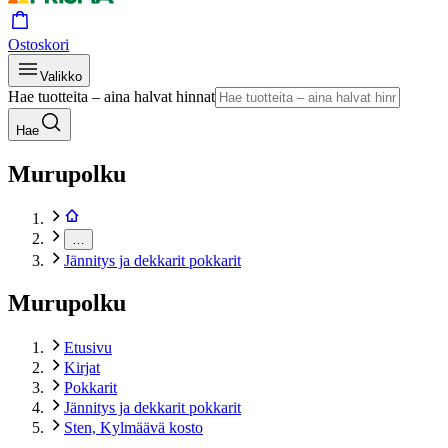
Ostoskori
Valikko
Hae tuotteita – aina halvat hinnat
Hae
Murupolku
…
Jännitys ja dekkarit pokkarit
Murupolku
Etusivu
Kirjat
Pokkarit
Jännitys ja dekkarit pokkarit
Sten, Kylmäävä kosto