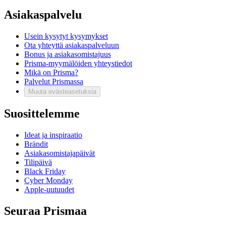
Asiakaspalvelu
Usein kysytyt kysymykset
Ota yhteyttä asiakaspalveluun
Bonus ja asiakasomistajuus
Prisma-myymälöiden yhteystiedot
Mikä on Prisma?
Palvelut Prismassa
Muuta evästeasetuksia
Suosittelemme
Ideat ja inspiraatio
Brändit
Asiakasomistajapäivät
Tilipäivä
Black Friday
Cyber Monday
Apple-uutuudet
Seuraa Prismaa