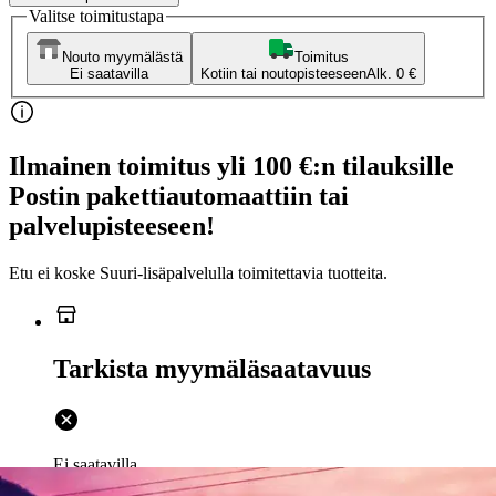
Valitse toimitustapa
Nouto myymälästä
Toimitus
Ei saatavilla
Kotiin tai noutopisteeseen
Alk. 0 €
Ilmainen toimitus yli 100 €:n tilauksille
Postin pakettiautomaattiin tai
palvelupisteeseen!
Etu ei koske Suuri‑lisäpalvelulla toimitettavia tuotteita.
Tarkista myymäläsaatavuus
Ei saatavilla