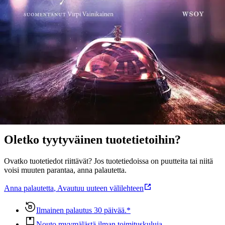
uhreilta säästytä, mutta henkilöiden kasvu kiinnostaviksi ja
monitasoisiksi persooniksi jatkuu. Viveca Sten on kirjoittanut 22
kirjaa, joita on myyty maailmanlaajuisesti yli kuusi miljoonaa
kappaletta. Kirjat ovat pitäneet pintansa suomalaislukijoiden
suosikkidekkareina jo vuosia.
Näytä lisää
tuotekuvausta
Ominaisuudet
Oletko tyytyväinen tuotetietoihin?
Ovatko tuotetiedot riittävät? Jos tuotetiedoissa on puutteita tai niitä
voisi muuten parantaa, anna palautetta.
Anna palautetta
,
Avautuu uuteen välilehteen
Ilmainen palautus 30 päivää.*
Nouto myymälästä ilman toimituskuluja.