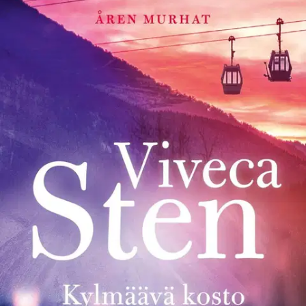
Tuotekuvaus
Åren hangilla menneisyyden varjot ovat pitkät Bisnesnainen löytyy
brutaalisti murhattuna ylellisen hotellin sviitistä. Åreen iskee
paniikki. Poliisit Daniel Lindskog ja Hanna Ahlander saavat selville,
että uhrilla oli yhteyksiä lähialueella sijaitsevaan kuuluisaan
vuoristohotelliin. Uhri oli kaavaillut parhaat päivänsä nähneen
rakennuksen paikalle uutta luksushotellia, alan houkuttavinta
helmeä.
Ja nyt hänet on murhattu – miksi? Kimuranttiin tutkintaan
liittyy särkyneitä ihmissuhteita, ikäviä konflikteja ja tuskallisia
lapsuusmuistoja. Tapauksen lisäksi työparilla on selvitettävää
yksityiselämässään: Daniel on alkanut käydä terapiassa oppiakseen
vihanhallintaa ihmissuhteissaan. Hannalla riittää haastetta omassa
tunne-elämässään. Mitä he oppivat itsestään ja toisistaan
pureutuessaan Åren idyllin synkkään menneisyyteen? Viveca Sten
(s. 1959) tunnetaan suositusta Sandhamnin murhat -sarjasta. Åren
murhat -sarjan aloitusosa Lumen uhrit syntyi kirjailijan
koronaeristyksen aikana. Uusi rikossarja idyllisissä
tunturimaisemissa löysi välittömästi yleisönsä. Veriteot jatkuivat
sarjan toisessa osassa Laakson varjo, Kylmäävässä kostossa ei