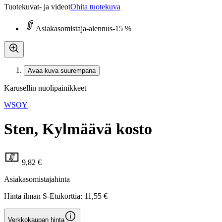
Tuotekuvat- ja videot
Ohita tuotekuva
Asiakasomistaja-alennus
-15 %
Avaa kuva suurempana
Karusellin nuolipainikkeet
WSOY
Sten, Kylmäävä kosto
9,82 €
Asiakasomistajahinta
Hinta ilman S-Etukorttia:
11,55 €
Verkkokaupan hinta