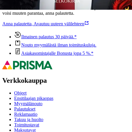
Ovatko tuotetiedot riittävät? Jos tuotetiedoissa on puutteita tai niitä
voisi muuten parantaa, anna palautetta.
Anna palautetta
,
Avautuu uuteen välilehteen
Ilmainen palautus 30 päivää.*
Nouto myymälästä ilman toimituskuluja.
Asiakasomistajalle Bonusta jopa 5 %.*
Verkkokauppa
Ohjeet
Ensitilaajan pikaopas
Myymälänouto
Palautukset
Reklamaatio
Takuu ja huolto
Toimitustavat
Maksutavat