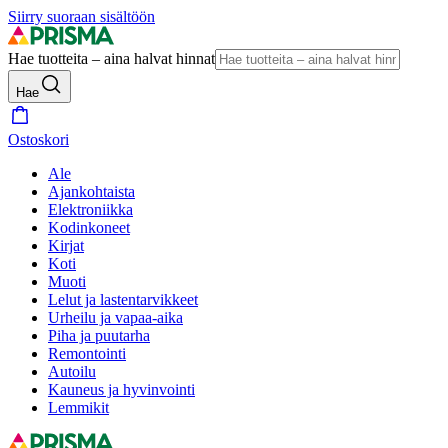
Siirry suoraan sisältöön
Hae tuotteita – aina halvat hinnat
Hae
Ostoskori
Ale
Ajankohtaista
Elektroniikka
Kodinkoneet
Kirjat
Koti
Muoti
Lelut ja lastentarvikkeet
Urheilu ja vapaa-aika
Piha ja puutarha
Remontointi
Autoilu
Kauneus ja hyvinvointi
Lemmikit