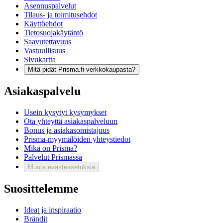
Asennuspalvelut
Tilaus- ja toimitusehdot
Käyttöehdot
Tietosuojakäytäntö
Saavutettavuus
Vastuullisuus
Sivukartta
Mitä pidät Prisma.fi-verkkokaupasta?
Asiakaspalvelu
Usein kysytyt kysymykset
Ota yhteyttä asiakaspalveluun
Bonus ja asiakasomistajuus
Prisma-myymälöiden yhteystiedot
Mikä on Prisma?
Palvelut Prismassa
Muuta evästeasetuksia
Suosittelemme
Ideat ja inspiraatio
Brändit