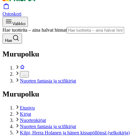
Ostoskori
Valikko
Hae tuotteita – aina halvat hinnat
Hae
Murupolku
…
Nuorten fantasia ja scifikirjat
Murupolku
Etusivu
Kirjat
Nuortenkirjat
Nuorten fantasia ja scifikirjat
Kilpi, Herra Holanen ja hänen kissapöllönsä (selkokirja)