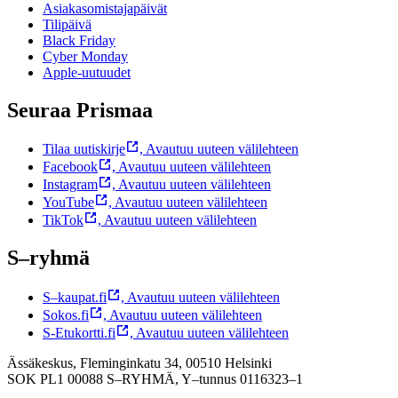
Asiakasomistajapäivät
Tilipäivä
Black Friday
Cyber Monday
Apple-uutuudet
Seuraa Prismaa
Tilaa uutiskirje
,
Avautuu uuteen välilehteen
Facebook
,
Avautuu uuteen välilehteen
Instagram
,
Avautuu uuteen välilehteen
YouTube
,
Avautuu uuteen välilehteen
TikTok
,
Avautuu uuteen välilehteen
S–ryhmä
S–kaupat.fi
,
Avautuu uuteen välilehteen
Sokos.fi
,
Avautuu uuteen välilehteen
S-Etukortti.fi
,
Avautuu uuteen välilehteen
Ässäkeskus, Fleminginkatu 34, 00510 Helsinki
SOK PL1 00088 S–RYHMÄ,
Y–tunnus 0116323–1