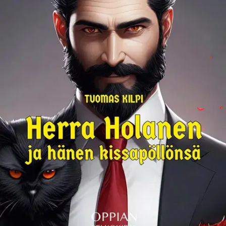
Ei saatavilla
Tuotekuvaus
Kuka on salaperäinen P. A. Holanen, jolla on mustat vaatteet,
pukinparta ja pistävä katse? Miksi hänellä on lemmikkinä suuri
kissapöllö, jolla tuntuu olevan outoja kykyjä? Minkä takia herra
Holasen vanha työpaikka ei jätä häntä rauhaan? Herra Holanen ja
hänen kissapöllönsä on hauska ja jännittävä selkokielinen
fantasiakirja.
Ominaisuudet
Oletko tyytyväinen tuotetietoihin?