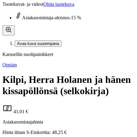
Tuotekuvat- ja videot
Ohita tuotekuva
Asiakasomistaja-alennus
-15 %
Avaa kuva suurempana
Karusellin nuolipainikkeet
Oppian
Kilpi, Herra Holanen ja hänen
kissapöllönsä (selkokirja)
41,01 €
Asiakasomistajahinta
Hinta ilman S-Etukorttia:
48,25 €