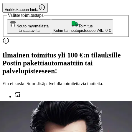
Verkkokaupan hinta
Valitse toimitustapa
Nouto myymälästä
Toimitus
Ei saatavilla
Kotiin tai noutopisteeseen
Alk. 0 €
Ilmainen toimitus yli 100 €:n tilauksille
Postin pakettiautomaattiin tai
palvelupisteeseen!
Etu ei koske Suuri‑lisäpalvelulla toimitettavia tuotteita.
Tarkista myymäläsaatavuus