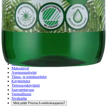
voisi muuten parantaa, anna palautetta.
Anna palautetta
,
Avautuu uuteen välilehteen
Verkkokauppa
Ohjeet
Ensitilaajan pikaopas
Myymälänouto
Palautukset
Reklamaatio
Takuu ja huolto
Toimitustavat
Maksutavat
Asennuspalvelut
Tilaus- ja toimitusehdot
Käyttöehdot
Tietosuojakäytäntö
Saavutettavuus
Vastuullisuus
Sivukartta
Mitä pidät Prisma.fi-verkkokaupasta?