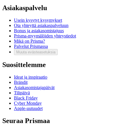
Asiakaspalvelu
Usein kysytyt kysymykset
Ota yhteyttä asiakaspalveluun
Bonus ja asiakasomistajuus
Prisma-myymälöiden yhteystiedot
Mikä on Prisma?
Palvelut Prismassa
Muuta evästeasetuksia
Suosittelemme
Ideat ja inspiraatio
Brändit
Asiakasomistajapäivät
Tilipäivä
Black Friday
Cyber Monday
Apple-uutuudet
Seuraa Prismaa