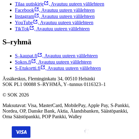
Tilaa uutiskirje
,
Avautuu uuteen välilehteen
Facebook
,
Avautuu uuteen välilehteen
Instagram
,
Avautuu uuteen välilehteen
YouTube
,
Avautuu uuteen välilehteen
TikTok
,
Avautuu uuteen välilehteen
S–ryhmä
S–kaupat.fi
,
Avautuu uuteen välilehteen
Sokos.fi
,
Avautuu uuteen välilehteen
S-Etukortti.fi
,
Avautuu uuteen välilehteen
Ässäkeskus, Fleminginkatu 34, 00510 Helsinki
SOK PL1 00088 S–RYHMÄ,
Y–tunnus 0116323–1
© SOK 2026
Maksutavat
:
Visa, MasterCard, MobilePay, Apple Pay, S-Pankki,
Nordea, OP, Danske Bank, Aktia, Ålandsbanken, Säästöpankki,
Oma Säästöpankki, POP Pankki, Walley