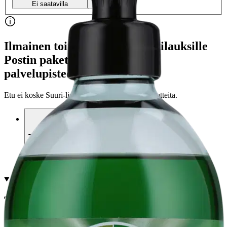
Ei saatavilla
Ei saatavilla
Ilmainen toimitus yli 100 €:n tilauksille
Postin pakettiautomaattiin tai
palvelupisteeseen!
Etu ei koske Suuri‑lisäpalvelulla toimitettavia tuotteita.
Tarkista myymäläsaatavuus
Tuotekuvaus