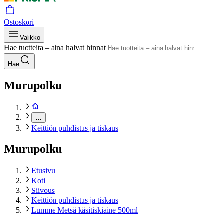
Ostoskori
Valikko
Hae tuotteita – aina halvat hinnat
Hae
Murupolku
…
Keittiön puhdistus ja tiskaus
Murupolku
Etusivu
Koti
Siivous
Keittiön puhdistus ja tiskaus
Lumme Metsä käsitiskiaine 500ml