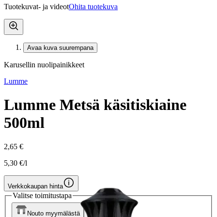
Tuotekuvat- ja videot
Ohita tuotekuva
Avaa kuva suurempana
Karusellin nuolipainikkeet
Lumme
Lumme Metsä käsitiskiaine
500ml
2,65 €
5,30 €/l
Verkkokaupan hinta
Valitse toimitustapa
Nouto myymälästä
Toimitus