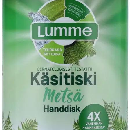
Ympäristömerkitty Lumme Käsitiskiaine puhdistaa tehokkaasti
sitkeää likaa ja rasvaa, sekä jättää astiat kiiltävän puhtaiksi.
Tuotteessa on ihana metsän tuoksu, joka poistaa tehokkaasti kalasta,
valkosipulista ja ruokajäämistä tullutta pahaa hajua, sekä astioista
että tiskirätistä. Riittoisa ja tehokas koostumus – 2 ml riittää 5 litraan
vettä. Vegan Society -sertifioitu. Dermatologisesti testattu herkällä
iholla. Pullo on 100% kierrätysmuovia.
Säilytä lasten ulottumattomissa. Jos ainetta joutuu silmiin, huuhtele
runsaalla vedellä. Älä säilytä suorassa auringonvalossa. Älä käytä
saippuakuplien tekemiseen.
Näytä lisää
tuotekuvausta
Ominaisuudet
Oletko tyytyväinen tuotetietoihin?
Ovatko tuotetiedot riittävät? Jos tuotetiedoissa on puutteita tai niitä