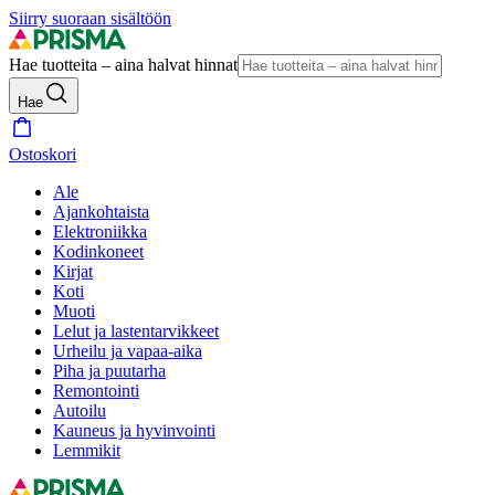
Siirry suoraan sisältöön
Hae tuotteita – aina halvat hinnat
Hae
Ostoskori
Ale
Ajankohtaista
Elektroniikka
Kodinkoneet
Kirjat
Koti
Muoti
Lelut ja lastentarvikkeet
Urheilu ja vapaa-aika
Piha ja puutarha
Remontointi
Autoilu
Kauneus ja hyvinvointi
Lemmikit