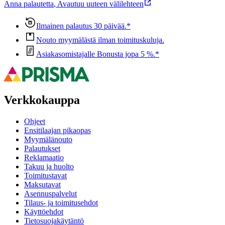
Anna palautetta
,
Avautuu uuteen välilehteen
Ilmainen palautus 30 päivää.*
Nouto myymälästä ilman toimituskuluja.
Asiakasomistajalle Bonusta jopa 5 %.*
Verkkokauppa
Ohjeet
Ensitilaajan pikaopas
Myymälänouto
Palautukset
Reklamaatio
Takuu ja huolto
Toimitustavat
Maksutavat
Asennuspalvelut
Tilaus- ja toimitusehdot
Käyttöehdot
Tietosuojakäytäntö