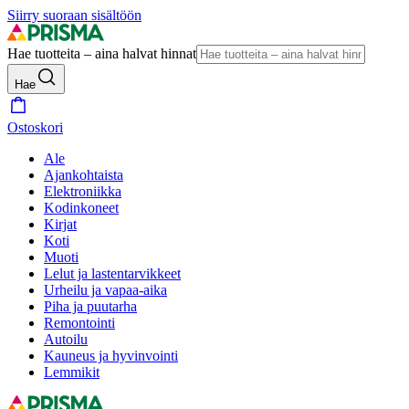
Siirry suoraan sisältöön
Hae tuotteita – aina halvat hinnat
Hae
Ostoskori
Ale
Ajankohtaista
Elektroniikka
Kodinkoneet
Kirjat
Koti
Muoti
Lelut ja lastentarvikkeet
Urheilu ja vapaa-aika
Piha ja puutarha
Remontointi
Autoilu
Kauneus ja hyvinvointi
Lemmikit