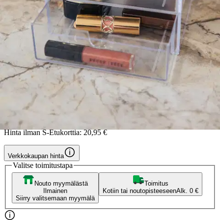
Palaset
Palaset lokerikko palalipas
kirkas P0301
17,81 €
Asiakasomistajahinta
Hinta ilman S-Etukorttia:
20,95 €
Verkkokaupan hinta
Valitse toimitustapa
Nouto myymälästä
Toimitus
Ilmainen
Kotiin tai noutopisteeseen
Alk. 0 €
Siirry valitsemaan myymälä