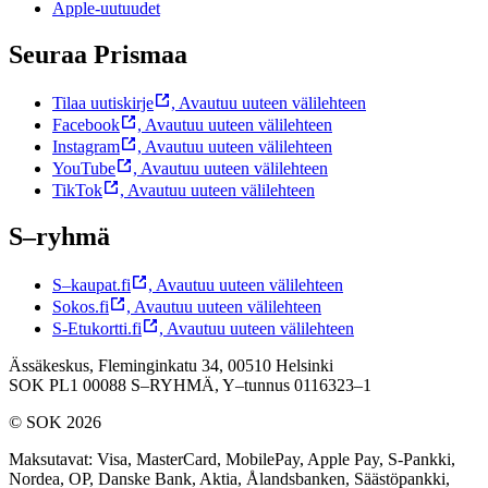
Apple-uutuudet
Seuraa Prismaa
Tilaa uutiskirje
,
Avautuu uuteen välilehteen
Facebook
,
Avautuu uuteen välilehteen
Instagram
,
Avautuu uuteen välilehteen
YouTube
,
Avautuu uuteen välilehteen
TikTok
,
Avautuu uuteen välilehteen
S–ryhmä
S–kaupat.fi
,
Avautuu uuteen välilehteen
Sokos.fi
,
Avautuu uuteen välilehteen
S-Etukortti.fi
,
Avautuu uuteen välilehteen
Ässäkeskus, Fleminginkatu 34, 00510 Helsinki
SOK PL1 00088 S–RYHMÄ,
Y–tunnus 0116323–1
© SOK 2026
Maksutavat
:
Visa, MasterCard, MobilePay, Apple Pay, S-Pankki,
Nordea, OP, Danske Bank, Aktia, Ålandsbanken, Säästöpankki,