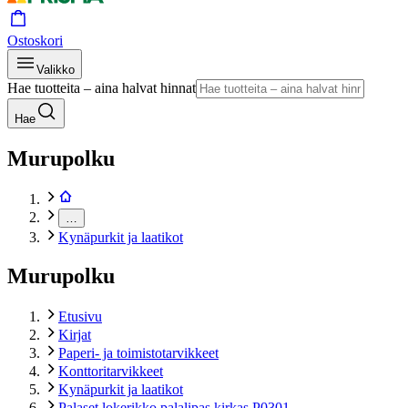
Ostoskori
Valikko
Hae tuotteita – aina halvat hinnat
Hae
Murupolku
…
Kynäpurkit ja laatikot
Murupolku
Etusivu
Kirjat
Paperi- ja toimistotarvikkeet
Konttoritarvikkeet
Kynäpurkit ja laatikot
Palaset lokerikko palalipas kirkas P0301