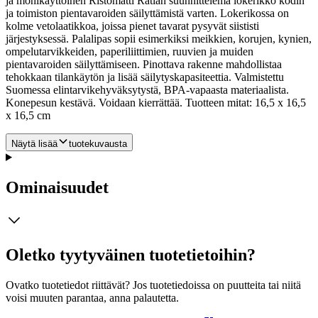
ja monikäyttöinen Ristomatti Ratian suunnittelema lokerikko kodin
ja toimiston pientavaroiden säilyttämistä varten. Lokerikossa on
kolme vetolaatikkoa, joissa pienet tavarat pysyvät siististi
järjestyksessä. Palalipas sopii esimerkiksi meikkien, korujen, kynien,
ompelutarvikkeiden, paperiliittimien, ruuvien ja muiden
pientavaroiden säilyttämiseen.
Pinottava rakenne mahdollistaa
tehokkaan tilankäytön ja lisää säilytyskapasiteettia. Valmistettu
Suomessa elintarvikehyväksytystä, BPA-vapaasta materiaalista.
Konepesun kestävä. Voidaan kierrättää. Tuotteen mitat: 16,5 x 16,5
x 16,5 cm
Näytä lisää
tuotekuvausta
Ominaisuudet
Oletko tyytyväinen tuotetietoihin?
Ovatko tuotetiedot riittävät? Jos tuotetiedoissa on puutteita tai niitä
voisi muuten parantaa, anna palautetta.