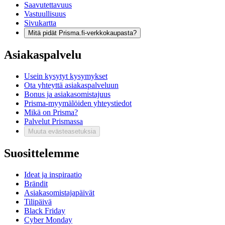
Saavutettavuus
Vastuullisuus
Sivukartta
Mitä pidät Prisma.fi-verkkokaupasta?
Asiakaspalvelu
Usein kysytyt kysymykset
Ota yhteyttä asiakaspalveluun
Bonus ja asiakasomistajuus
Prisma-myymälöiden yhteystiedot
Mikä on Prisma?
Palvelut Prismassa
Muuta evästeasetuksia
Suosittelemme
Ideat ja inspiraatio
Brändit
Asiakasomistajapäivät
Tilipäivä
Black Friday
Cyber Monday