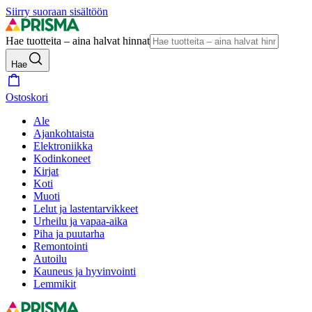
Siirry suoraan sisältöön
Hae tuotteita – aina halvat hinnat
Hae
Ostoskori
Ale
Ajankohtaista
Elektroniikka
Kodinkoneet
Kirjat
Koti
Muoti
Lelut ja lastentarvikkeet
Urheilu ja vapaa-aika
Piha ja puutarha
Remontointi
Autoilu
Kauneus ja hyvinvointi
Lemmikit