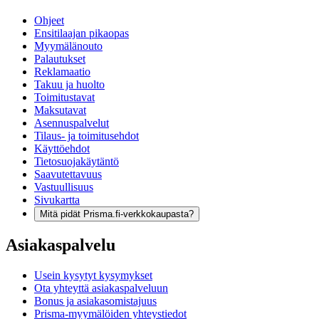
Ohjeet
Ensitilaajan pikaopas
Myymälänouto
Palautukset
Reklamaatio
Takuu ja huolto
Toimitustavat
Maksutavat
Asennuspalvelut
Tilaus- ja toimitusehdot
Käyttöehdot
Tietosuojakäytäntö
Saavutettavuus
Vastuullisuus
Sivukartta
Mitä pidät Prisma.fi-verkkokaupasta?
Asiakaspalvelu
Usein kysytyt kysymykset
Ota yhteyttä asiakaspalveluun
Bonus ja asiakasomistajuus
Prisma-myymälöiden yhteystiedot