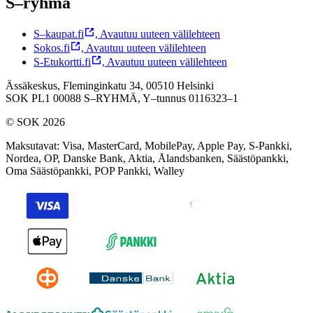
S–ryhmä
S–kaupat.fi
,
Avautuu uuteen välilehteen
Sokos.fi
,
Avautuu uuteen välilehteen
S-Etukortti.fi
,
Avautuu uuteen välilehteen
Ässäkeskus, Fleminginkatu 34, 00510 Helsinki
SOK PL1 00088 S–RYHMÄ,
Y–tunnus 0116323–1
© SOK 2026
Maksutavat
:
Visa, MasterCard, MobilePay, Apple Pay, S-Pankki,
Nordea, OP, Danske Bank, Aktia, Ålandsbanken, Säästöpankki,
Oma Säästöpankki, POP Pankki, Walley