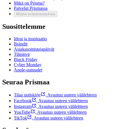
Mikä on Prisma?
Palvelut Prismassa
Muuta evästeasetuksia
Suosittelemme
Ideat ja inspiraatio
Brändit
Asiakasomistajapäivät
Tilipäivä
Black Friday
Cyber Monday
Apple-uutuudet
Seuraa Prismaa
Tilaa uutiskirje
,
Avautuu uuteen välilehteen
Facebook
,
Avautuu uuteen välilehteen
Instagram
,
Avautuu uuteen välilehteen
YouTube
,
Avautuu uuteen välilehteen
TikTok
,
Avautuu uuteen välilehteen