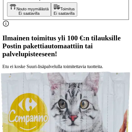
Nouto myymälästä
Toimitus
Ei saatavilla
Ei saatavilla
Ilmainen toimitus yli 100 €:n tilauksille
Postin pakettiautomaattiin tai
palvelupisteeseen!
Etu ei koske Suuri‑lisäpalvelulla toimitettavia tuotteita.
Tarkista myymäläsaatavuus
Tuotekuvaus