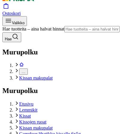
Ostoskori
Valikko
Hae tuotteita – aina halvat hinnat
Hae
Murupolku
…
Kissan makupalat
Murupolku
Etusivu
Lemmikit
Kissat
Kissojen ruoat
Kissan makupalat
Carrefour lihatikku kissalle 6x5g