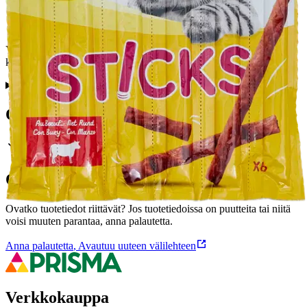
Yksittäispakattu lihaherkku (nauta) kissallesi. Täydennysravinto
kissalle.
Ominaisuudet
Oletko tyytyväinen tuotetietoihin?
Ovatko tuotetiedot riittävät? Jos tuotetiedoissa on puutteita tai niitä
voisi muuten parantaa, anna palautetta.
Anna palautetta
,
Avautuu uuteen välilehteen
Verkkokauppa