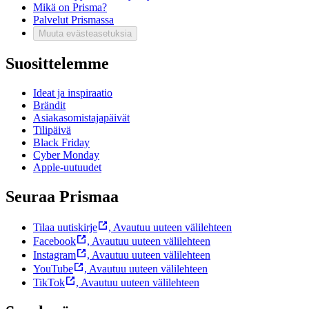
Mikä on Prisma?
Palvelut Prismassa
Muuta evästeasetuksia
Suosittelemme
Ideat ja inspiraatio
Brändit
Asiakasomistajapäivät
Tilipäivä
Black Friday
Cyber Monday
Apple-uutuudet
Seuraa Prismaa
Tilaa uutiskirje
,
Avautuu uuteen välilehteen
Facebook
,
Avautuu uuteen välilehteen
Instagram
,
Avautuu uuteen välilehteen
YouTube
,
Avautuu uuteen välilehteen
TikTok
,
Avautuu uuteen välilehteen