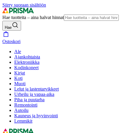
Siirry suoraan sisältöön
Hae tuotteita – aina halvat hinnat
Hae
Ostoskori
Ale
Ajankohtaista
Elektroniikka
Kodinkoneet
Kirjat
Koti
Muoti
Lelut ja lastentarvikkeet
Urheilu ja vapaa-aika
Piha ja puutarha
Remontointi
Autoilu
Kauneus ja hyvinvointi
Lemmikit