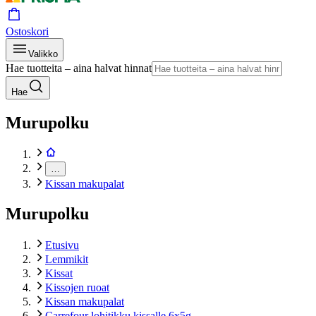
Ostoskori
Valikko
Hae tuotteita – aina halvat hinnat
Hae
Murupolku
…
Kissan makupalat
Murupolku
Etusivu
Lemmikit
Kissat
Kissojen ruoat
Kissan makupalat
Carrefour lohitikku kissalle 6x5g