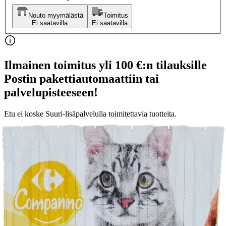
Nouto myymälästä
Toimitus
Ei saatavilla
Ei saatavilla
Ilmainen toimitus yli 100 €:n tilauksille
Postin pakettiautomaattiin tai
palvelupisteeseen!
Etu ei koske Suuri‑lisäpalvelulla toimitettavia tuotteita.
Tarkista myymäläsaatavuus
Tuotekuvaus