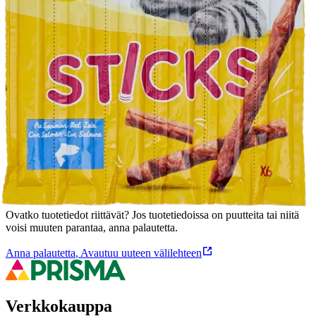
Yksittäispakattu lohiherkku kissallesi, 6x5 g. Täydennysravinto
kissalle.
Ominaisuudet
Oletko tyytyväinen tuotetietoihin?
Ovatko tuotetiedot riittävät? Jos tuotetiedoissa on puutteita tai niitä
voisi muuten parantaa, anna palautetta.
Anna palautetta
,
Avautuu uuteen välilehteen
Verkkokauppa