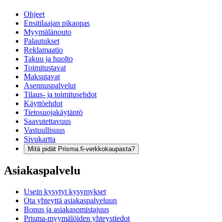
Ohjeet
Ensitilaajan pikaopas
Myymälänouto
Palautukset
Reklamaatio
Takuu ja huolto
Toimitustavat
Maksutavat
Asennuspalvelut
Tilaus- ja toimitusehdot
Käyttöehdot
Tietosuojakäytäntö
Saavutettavuus
Vastuullisuus
Sivukartta
Mitä pidät Prisma.fi-verkkokaupasta?
Asiakaspalvelu
Usein kysytyt kysymykset
Ota yhteyttä asiakaspalveluun
Bonus ja asiakasomistajuus
Prisma-myymälöiden yhteystiedot