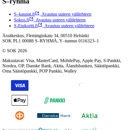
S–ryhmä
S–kaupat.fi
,
Avautuu uuteen välilehteen
Sokos.fi
,
Avautuu uuteen välilehteen
S-Etukortti.fi
,
Avautuu uuteen välilehteen
Ässäkeskus, Fleminginkatu 34, 00510 Helsinki
SOK PL1 00088 S–RYHMÄ,
Y–tunnus 0116323–1
© SOK 2026
Maksutavat
:
Visa, MasterCard, MobilePay, Apple Pay, S-Pankki,
Nordea, OP, Danske Bank, Aktia, Ålandsbanken, Säästöpankki,
Oma Säästöpankki, POP Pankki, Walley