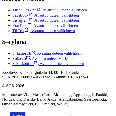
Tilaa uutiskirje
,
Avautuu uuteen välilehteen
Facebook
,
Avautuu uuteen välilehteen
Instagram
,
Avautuu uuteen välilehteen
YouTube
,
Avautuu uuteen välilehteen
TikTok
,
Avautuu uuteen välilehteen
S–ryhmä
S–kaupat.fi
,
Avautuu uuteen välilehteen
Sokos.fi
,
Avautuu uuteen välilehteen
S-Etukortti.fi
,
Avautuu uuteen välilehteen
Ässäkeskus, Fleminginkatu 34, 00510 Helsinki
SOK PL1 00088 S–RYHMÄ,
Y–tunnus 0116323–1
© SOK 2026
Maksutavat
:
Visa, MasterCard, MobilePay, Apple Pay, S-Pankki,
Nordea, OP, Danske Bank, Aktia, Ålandsbanken, Säästöpankki,
Oma Säästöpankki, POP Pankki, Walley