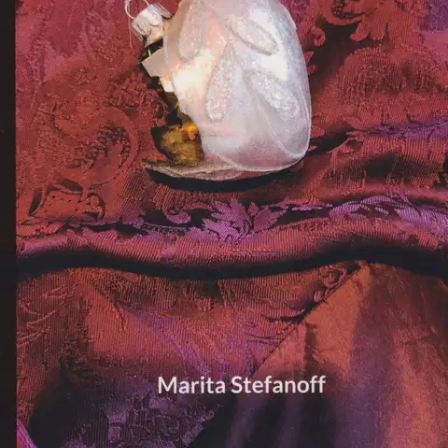
Tuotekuvaus
Runot matkalla naisen eroottiseen maailmaan, kohteena
mannerlaattojen vavisuttava siirtymä. Kysymyksiä, osittaisia
vastauksia. Salaisten hetkien juovuttavia tuntemuksia.
Ominaisuudet
Oletko tyytyväinen tuotetietoihin?
Ovatko tuotetiedot riittävät? Jos tuotetiedoissa on puutteita tai niitä
voisi muuten parantaa, anna palautetta.
Anna palautetta
,
Avautuu uuteen välilehteen
Ilmainen palautus 30 päivää.*