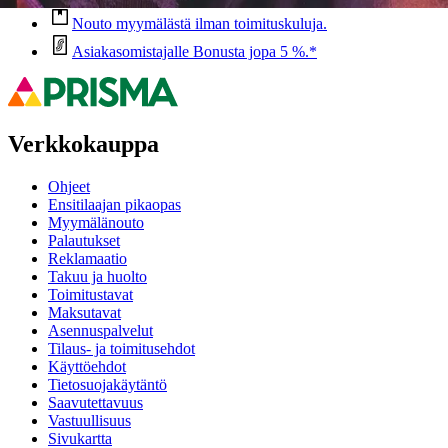
Nouto myymälästä ilman toimituskuluja.
Asiakasomistajalle Bonusta jopa 5 %.*
Verkkokauppa
Ohjeet
Ensitilaajan pikaopas
Myymälänouto
Palautukset
Reklamaatio
Takuu ja huolto
Toimitustavat
Maksutavat
Asennuspalvelut
Tilaus- ja toimitusehdot
Käyttöehdot
Tietosuojakäytäntö
Saavutettavuus
Vastuullisuus
Sivukartta