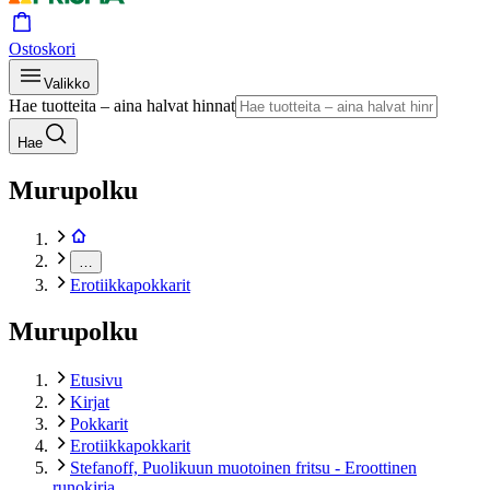
Ostoskori
Valikko
Hae tuotteita – aina halvat hinnat
Hae
Murupolku
…
Erotiikkapokkarit
Murupolku
Etusivu
Kirjat
Pokkarit
Erotiikkapokkarit
Stefanoff, Puolikuun muotoinen fritsu - Eroottinen
runokirja