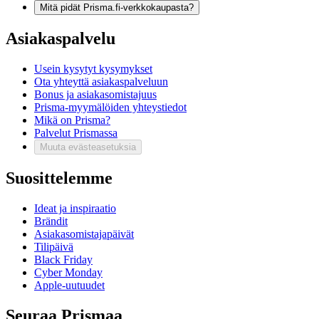
Mitä pidät Prisma.fi-verkkokaupasta?
Asiakaspalvelu
Usein kysytyt kysymykset
Ota yhteyttä asiakaspalveluun
Bonus ja asiakasomistajuus
Prisma-myymälöiden yhteystiedot
Mikä on Prisma?
Palvelut Prismassa
Muuta evästeasetuksia
Suosittelemme
Ideat ja inspiraatio
Brändit
Asiakasomistajapäivät
Tilipäivä
Black Friday
Cyber Monday
Apple-uutuudet
Seuraa Prismaa