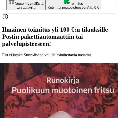
Nouto myymälästä
Toimitus
Ei saatavilla
Kotiin tai noutopisteeseen
Alk. 0 €
Ilmainen toimitus yli 100 €:n tilauksille
Postin pakettiautomaattiin tai
palvelupisteeseen!
Etu ei koske Suuri‑lisäpalvelulla toimitettavia tuotteita.
Tarkista myymäläsaatavuus
Ei saatavilla