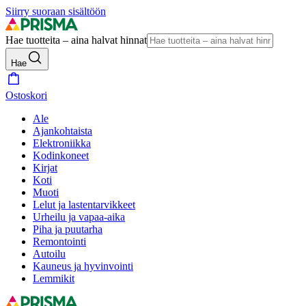
Siirry suoraan sisältöön
Hae tuotteita – aina halvat hinnat
Hae
Ostoskori
Ale
Ajankohtaista
Elektroniikka
Kodinkoneet
Kirjat
Koti
Muoti
Lelut ja lastentarvikkeet
Urheilu ja vapaa-aika
Piha ja puutarha
Remontointi
Autoilu
Kauneus ja hyvinvointi
Lemmikit