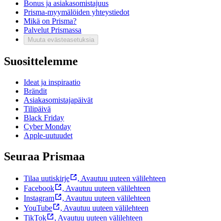
Bonus ja asiakasomistajuus
Prisma-myymälöiden yhteystiedot
Mikä on Prisma?
Palvelut Prismassa
Muuta evästeasetuksia
Suosittelemme
Ideat ja inspiraatio
Brändit
Asiakasomistajapäivät
Tilipäivä
Black Friday
Cyber Monday
Apple-uutuudet
Seuraa Prismaa
Tilaa uutiskirje
,
Avautuu uuteen välilehteen
Facebook
,
Avautuu uuteen välilehteen
Instagram
,
Avautuu uuteen välilehteen
YouTube
,
Avautuu uuteen välilehteen
TikTok
,
Avautuu uuteen välilehteen