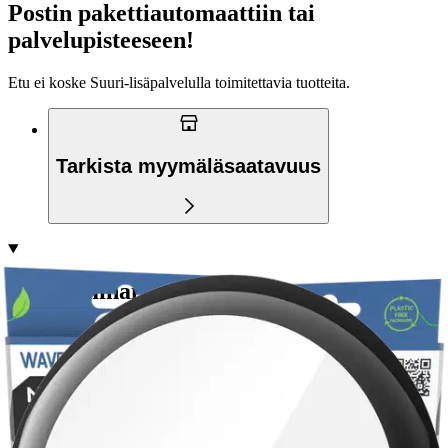
Postin pakettiautomaattiin tai
palvelupisteeseen!
Etu ei koske Suuri‑lisäpalvelulla toimitettavia tuotteita.
Tarkista myymäläsaatavuus
Avainominaisuudet
Täysin kattava 3D-muotoilu takaa suojan
Valmistettu 3D PMMA-akryyliseoksesta, joka takaa korkean
kestävyyden
Oleofobinen pinnoite kestää sormenjälkiä ja tahrat