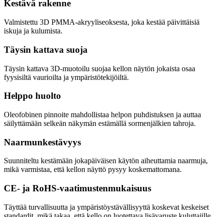
Kestävä rakenne
Valmistettu 3D PMMA-akryyliseoksesta, joka kestää päivittäisiä
iskuja ja kulumista.
Täysin kattava suoja
Täysin kattava 3D-muotoilu suojaa kellon näytön jokaista osaa
fyysisiltä vaurioilta ja ympäristötekijöiltä.
Helppo huolto
Oleofobinen pinnoite mahdollistaa helpon puhdistuksen ja auttaa
säilyttämään selkeän näkymän estämällä sormenjälkien tahroja.
Naarmunkestävyys
Suunniteltu kestämään jokapäiväisen käytön aiheuttamia naarmuja,
mikä varmistaa, että kellon näyttö pysyy koskemattomana.
CE- ja RoHS-vaatimustenmukaisuus
Täyttää turvallisuutta ja ympäristöystävällisyyttä koskevat keskeiset
standardit, mikä takaa, että kello on luotettava lisävaruste kuluttajille.