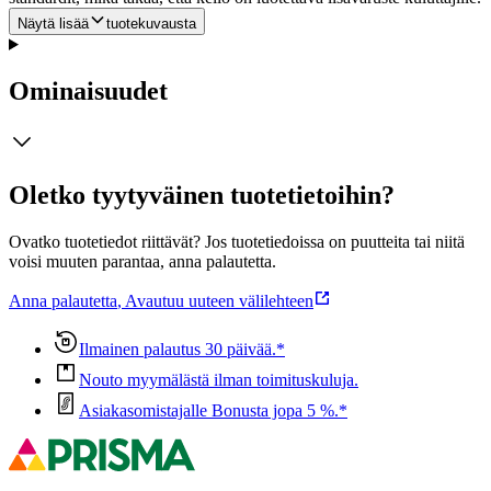
Näytä lisää
tuotekuvausta
Ominaisuudet
Oletko tyytyväinen tuotetietoihin?
Ovatko tuotetiedot riittävät? Jos tuotetiedoissa on puutteita tai niitä
voisi muuten parantaa, anna palautetta.
Anna palautetta
,
Avautuu uuteen välilehteen
Ilmainen palautus 30 päivää.*
Nouto myymälästä ilman toimituskuluja.
Asiakasomistajalle Bonusta jopa 5 %.*