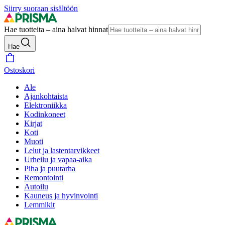
Siirry suoraan sisältöön
Hae tuotteita – aina halvat hinnat
Hae
Ostoskori
Ale
Ajankohtaista
Elektroniikka
Kodinkoneet
Kirjat
Koti
Muoti
Lelut ja lastentarvikkeet
Urheilu ja vapaa-aika
Piha ja puutarha
Remontointi
Autoilu
Kauneus ja hyvinvointi
Lemmikit