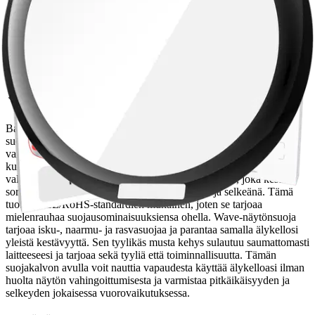
Tarjoaa suojan iskuja, naarmuja ja rasvaa vastaan
Tyylikäs musta kehys sulautuu saumattomasti älykelloon
Tuotekuvaus
BatPower Oy:n Wave-näytönsuoja on suunniteltu älykelloille ja se
suojaa laitettasi. Täysin peittävän 3D-muotoilun ansiosta se
varmistaa, että näytön jokainen kulma on suojattu päivittäistä
kulumista vastaan. Laadukkaasta 3D PMMA-akryyliseoksesta
valmistetussa suojakalvossa on oleofobinen pinnoite, joka kestää
sormenjälkiä ja tahroja pitäen näytön puhtaana ja selkeänä. Tämä
tuote on CE/RoHS-standardien mukainen, joten se tarjoaa
mielenrauhaa suojausominaisuuksiensa ohella.
Wave-näytönsuoja
tarjoaa isku-, naarmu- ja rasvasuojaa ja parantaa samalla älykellosi
yleistä kestävyyttä. Sen tyylikäs musta kehys sulautuu saumattomasti
laitteeseesi ja tarjoaa sekä tyyliä että toiminnallisuutta. Tämän
suojakalvon avulla voit nauttia vapaudesta käyttää älykelloasi ilman
huolta näytön vahingoittumisesta ja varmistaa pitkäikäisyyden ja
selkeyden jokaisessa vuorovaikutuksessa.