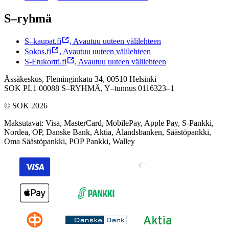
S–ryhmä
S–kaupat.fi
,
Avautuu uuteen välilehteen
Sokos.fi
,
Avautuu uuteen välilehteen
S-Etukortti.fi
,
Avautuu uuteen välilehteen
Ässäkeskus, Fleminginkatu 34, 00510 Helsinki
SOK PL1 00088 S–RYHMÄ,
Y–tunnus 0116323–1
© SOK 2026
Maksutavat
:
Visa, MasterCard, MobilePay, Apple Pay, S-Pankki,
Nordea, OP, Danske Bank, Aktia, Ålandsbanken, Säästöpankki,
Oma Säästöpankki, POP Pankki, Walley