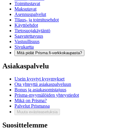
Toimitustavat
Maksutavat
Asennuspalvelut
Tilaus- ja toimitusehdot
Käyttöehdot
Tietosuojakäytäntö
Saavutettavuus
Vastuullisuus
Sivukartta
Mitä pidät Prisma.fi-verkkokaupasta?
Asiakaspalvelu
Usein kysytyt kysymykset
Ota yhteyttä asiakaspalveluun
Bonus ja asiakasomistajuus
Prisma-myymälöiden yhteystiedot
Mikä on Prisma?
Palvelut Prismassa
Muuta evästeasetuksia
Suosittelemme