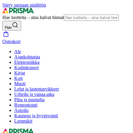
Siirry suoraan sisältöön
Hae tuotteita – aina halvat hinnat
Hae
Ostoskori
Ale
Ajankohtaista
Elektroniikka
Kodinkoneet
Kirjat
Koti
Muoti
Lelut ja lastentarvikkeet
Urheilu ja vapaa-aika
Piha ja puutarha
Remontointi
Autoilu
Kauneus ja hyvinvointi
Lemmikit