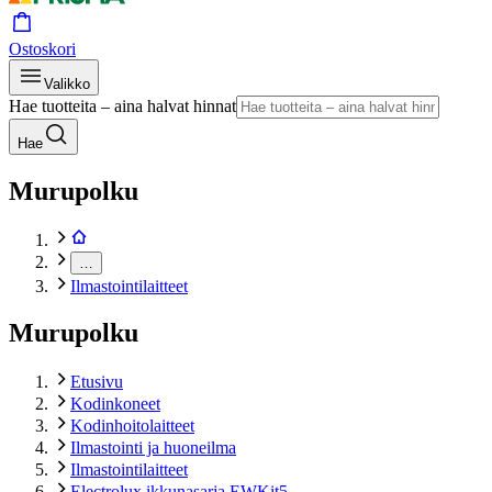
Ostoskori
Valikko
Hae tuotteita – aina halvat hinnat
Hae
Murupolku
…
Ilmastointilaitteet
Murupolku
Etusivu
Kodinkoneet
Kodinhoitolaitteet
Ilmastointi ja huoneilma
Ilmastointilaitteet
Electrolux ikkunasarja EWKit5