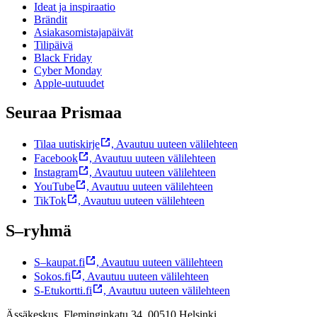
Ideat ja inspiraatio
Brändit
Asiakasomistajapäivät
Tilipäivä
Black Friday
Cyber Monday
Apple-uutuudet
Seuraa Prismaa
Tilaa uutiskirje
,
Avautuu uuteen välilehteen
Facebook
,
Avautuu uuteen välilehteen
Instagram
,
Avautuu uuteen välilehteen
YouTube
,
Avautuu uuteen välilehteen
TikTok
,
Avautuu uuteen välilehteen
S–ryhmä
S–kaupat.fi
,
Avautuu uuteen välilehteen
Sokos.fi
,
Avautuu uuteen välilehteen
S-Etukortti.fi
,
Avautuu uuteen välilehteen
Ässäkeskus, Fleminginkatu 34, 00510 Helsinki