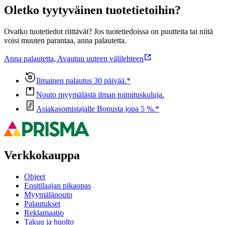
Oletko tyytyväinen tuotetietoihin?
Ovatko tuotetiedot riittävät? Jos tuotetiedoissa on puutteita tai niitä
voisi muuten parantaa, anna palautetta.
Anna palautetta
,
Avautuu uuteen välilehteen
Ilmainen palautus 30 päivää.*
Nouto myymälästä ilman toimituskuluja.
Asiakasomistajalle Bonusta jopa 5 %.*
Verkkokauppa
Ohjeet
Ensitilaajan pikaopas
Myymälänouto
Palautukset
Reklamaatio
Takuu ja huolto