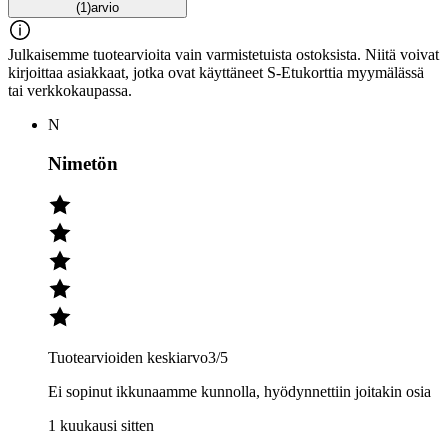
(1)
arvio
Julkaisemme tuotearvioita vain varmistetuista ostoksista. Niitä voivat
kirjoittaa asiakkaat, jotka ovat käyttäneet S-Etukorttia myymälässä
tai verkkokaupassa.
N
Nimetön
Tuotearvioiden keskiarvo
3
/5
Ei sopinut ikkunaamme kunnolla, hyödynnettiin joitakin osia
1 kuukausi sitten