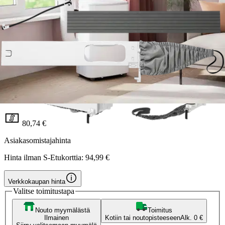
Tuotearvioiden keskiarvo
3
/5
(1)
arvio
80,74 €
Asiakasomistajahinta
Hinta ilman S-Etukorttia:
94,99 €
Verkkokaupan hinta
Valitse toimitustapa
Nouto myymälästä
Toimitus
Ilmainen
Kotiin tai noutopisteeseen
Alk. 0 €