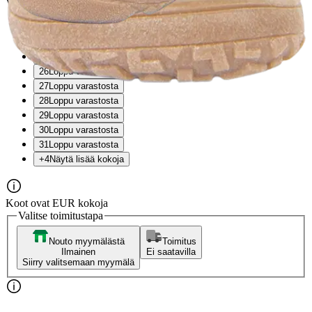
Valittu koko:
Valitse koko
23
Loppu varastosta
24
Loppu varastosta
25
26
Loppu varastosta
27
Loppu varastosta
28
Loppu varastosta
29
Loppu varastosta
30
Loppu varastosta
31
Loppu varastosta
+4
Näytä lisää kokoja
Koot ovat EUR kokoja
Valitse toimitustapa
Nouto myymälästä
Toimitus
Ilmainen
Ei saatavilla
Siirry valitsemaan myymälä