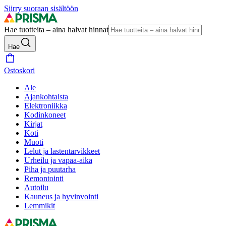
Siirry suoraan sisältöön
Hae tuotteita – aina halvat hinnat
Hae
Ostoskori
Ale
Ajankohtaista
Elektroniikka
Kodinkoneet
Kirjat
Koti
Muoti
Lelut ja lastentarvikkeet
Urheilu ja vapaa-aika
Piha ja puutarha
Remontointi
Autoilu
Kauneus ja hyvinvointi
Lemmikit