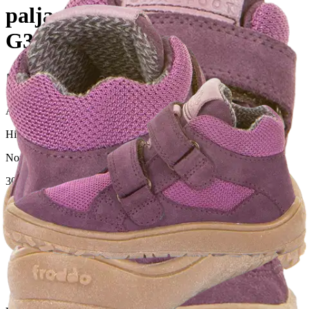
paljasjalkakengät Autumn
G31102308
Alennettu hinta
42,46 €
Asiakasomistajahinta
Hinta ilman S-Etukorttia:
49,95 €
Normaalihinta:
84,95 €
-41%
30 pv alin hinta:
84,95 €
Verkkokaupan hinta
Valittu väri:
PURPLE
PURPLE