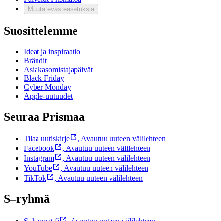
Muuta evästeasetuksia
Suosittelemme
Ideat ja inspiraatio
Brändit
Asiakasomistajapäivät
Black Friday
Cyber Monday
Apple-uutuudet
Seuraa Prismaa
Tilaa uutiskirje
,
Avautuu uuteen välilehteen
Facebook
,
Avautuu uuteen välilehteen
Instagram
,
Avautuu uuteen välilehteen
YouTube
,
Avautuu uuteen välilehteen
TikTok
,
Avautuu uuteen välilehteen
S–ryhmä
S–kaupat.fi
,
Avautuu uuteen välilehteen