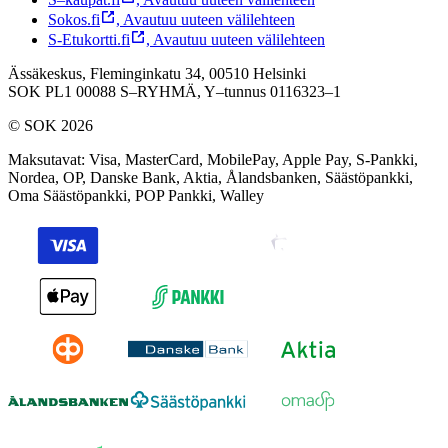
Sokos.fi
,
Avautuu uuteen välilehteen
S-Etukortti.fi
,
Avautuu uuteen välilehteen
Ässäkeskus, Fleminginkatu 34, 00510 Helsinki
SOK PL1 00088 S–RYHMÄ,
Y–tunnus 0116323–1
© SOK 2026
Maksutavat
:
Visa, MasterCard, MobilePay, Apple Pay, S-Pankki,
Nordea, OP, Danske Bank, Aktia, Ålandsbanken, Säästöpankki,
Oma Säästöpankki, POP Pankki, Walley