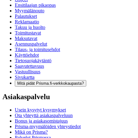
Ensitilaajan pikaopas
Myymälänouto
Palautukset
Reklamaatio
Takuu ja huolto
Toimitustavat
Maksutavat
Asennuspalvelut
Tilaus- ja toimitusehdot
Käyttöehdot
Tietosuojakäytäntö
Saavutettavuus
Vastuullisuus
Sivukartta
Mitä pidät Prisma.fi-verkkokaupasta?
Asiakaspalvelu
Usein kysytyt kysymykset
Ota yhteyttä asiakaspalveluun
Bonus ja asiakasomistajuus
Prisma-myymälöiden yhteystiedot
Mikä on Prisma?
Palvelut Prismassa