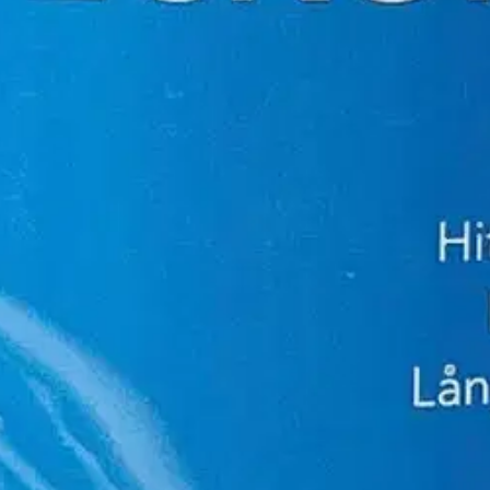
stin pakettiautomaattiin tai palvelupisteesee