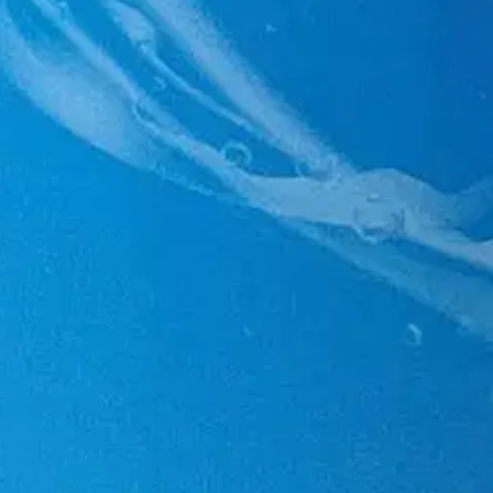
kemikaaliannostelijaan ja anna sen liueta veteen.
oisi muuten parantaa, anna palautetta.