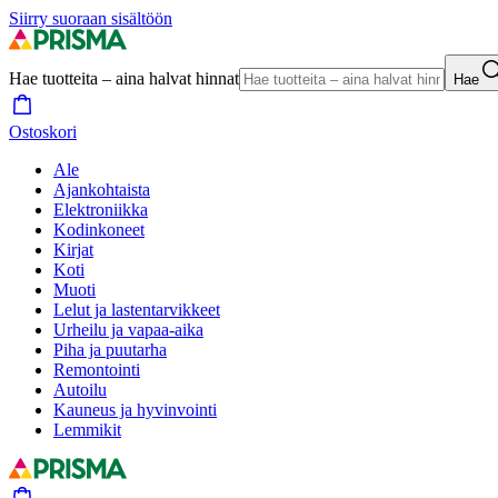
Siirry suoraan sisältöön
Hae tuotteita – aina halvat hinnat
Hae
Ostoskori
Ale
Ajankohtaista
Elektroniikka
Kodinkoneet
Kirjat
Koti
Muoti
Lelut ja lastentarvikkeet
Urheilu ja vapaa-aika
Piha ja puutarha
Remontointi
Autoilu
Kauneus ja hyvinvointi
Lemmikit