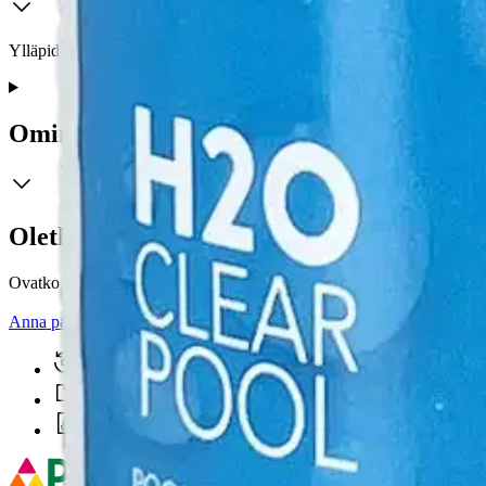
Ylläpidä veden puhtautta käyttämällä klooriraetta. Aseta 20 g tabletti 
Ominaisuudet
Oletko tyytyväinen tuotetietoihin?
Ovatko tuotetiedot riittävät? Jos tuotetiedoissa on puutteita tai niitä v
Anna palautetta
,
Avautuu uuteen välilehteen
Ilmainen palautus 30 päivää.*
Nouto myymälästä ilman toimituskuluja.
Asiakasomistajalle Bonusta jopa 5 %.*