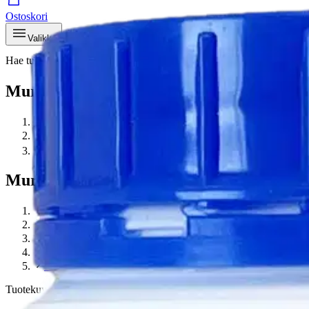
Ostoskori
Valikko
Hae tuotteita – aina halvat hinnat
Hae
Murupolku
…
Uima-altaat ja allastarvikkeet
Murupolku
Etusivu
Piha ja puutarha
Piharakentaminen
Uima-altaat ja allastarvikkeet
H2O viikkokloori 20 g
Tuotekuvat- ja videot
Ohita tuotekuva