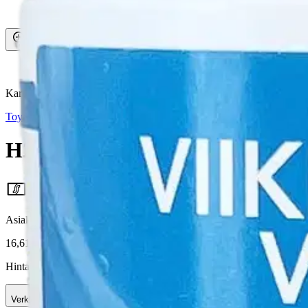
Asiakasomistaja-alennus
-5 %
Avaa kuva suurempana
Karusellin nuolipainikkeet
Toyrock
H2O viikkokloori 20 g
14,20 €
Asiakasomistajahinta
16,61 €/kg
Hinta ilman S-Etukorttia:
14,95 €
Verkkokaupan hinta