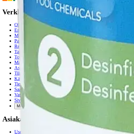
Verkkokauppa
Ohjeet
Ensitilaajan pikaopas
Myymälänouto
Palautukset
Reklamaatio
Takuu ja huolto
Toimitustavat
Maksutavat
Asennuspalvelut
Tilaus- ja toimitusehdot
Käyttöehdot
Tietosuojakäytäntö
Saavutettavuus
Vastuullisuus
Sivukartta
Mitä pidät Prisma.fi-verkkokaupasta?
Asiakaspalvelu
Usein kysytyt kysymykset