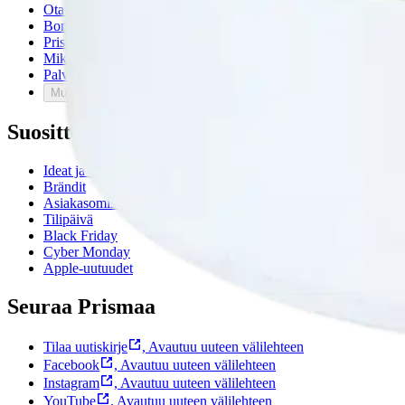
Ota yhteyttä asiakaspalveluun
Bonus ja asiakasomistajuus
Prisma-myymälöiden yhteystiedot
Mikä on Prisma?
Palvelut Prismassa
Muuta evästeasetuksia
Suosittelemme
Ideat ja inspiraatio
Brändit
Asiakasomistajapäivät
Tilipäivä
Black Friday
Cyber Monday
Apple-uutuudet
Seuraa Prismaa
Tilaa uutiskirje
,
Avautuu uuteen välilehteen
Facebook
,
Avautuu uuteen välilehteen
Instagram
,
Avautuu uuteen välilehteen
YouTube
,
Avautuu uuteen välilehteen