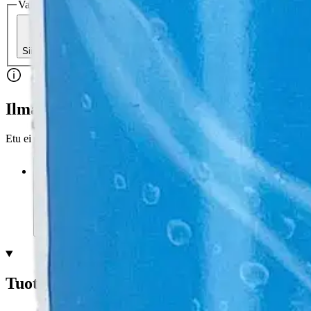
Valitse toimitustapa
Nouto myymälästä
Toimitus
Ilmainen
Kotiin tai noutopisteeseen
Alk. 0 €
Siirry valitsemaan myymälä
Ilmainen toimitus yli 100 €:n tilauksille Po
Etu ei koske Suuri‑lisäpalvelulla toimitettavia tuotteita.
Tarkista myymäläsaatavuus
Tuotekuvaus