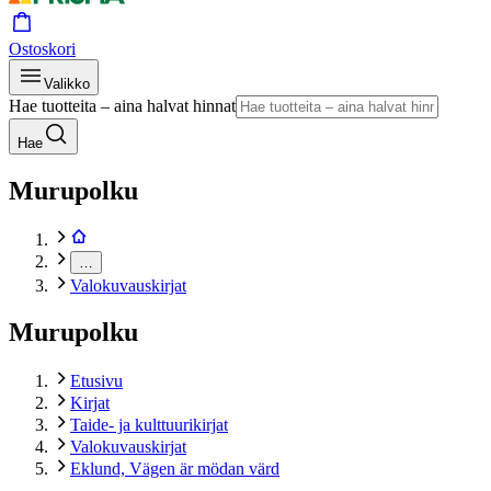
Ostoskori
Valikko
Hae tuotteita – aina halvat hinnat
Hae
Murupolku
…
Valokuvauskirjat
Murupolku
Etusivu
Kirjat
Taide- ja kulttuurikirjat
Valokuvauskirjat
Eklund, Vägen är mödan värd