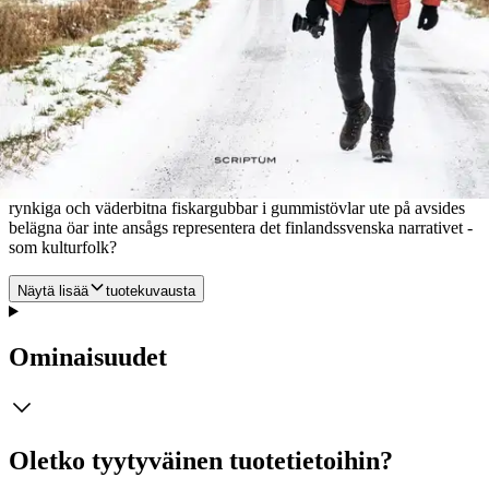
sångsvan i Fjällappland, dit de sista paren hade sökt sig undan
förföljelse. Ingen hade någonsin fotodokumenterat häckande
sångsvan i Finland - eller i Sverige. Våren 1950 lyckades han.
Uthålligheten resulterade i en bok som tog det finska folket med
storm; förföljelsen upphörde och den vita och graciösa sångsvanen
utsågs småningom till Finlands national fågel. Igen - vägen var
mödan värd. Boken avslutas med en intressant fallstudie. Fotografen
Kaj Dahls skärgårdsdokumentation av den sista generationen
fastboende fiskarbönder, skulle bli hans livsverk. Den ambitionen
krävdes i mitten av 1970-talet, när han väl kommit i gång. Kanske
rynkiga och väderbitna fiskargubbar i gummistövlar ute på avsides
belägna öar inte ansågs representera det finlandssvenska narrativet -
som kulturfolk?
Näytä lisää
tuotekuvausta
Ominaisuudet
Oletko tyytyväinen tuotetietoihin?