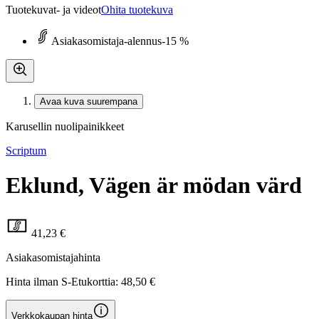
Tuotekuvat- ja videot
Ohita tuotekuva
Asiakasomistaja-alennus
-15 %
Avaa kuva suurempana
Karusellin nuolipainikkeet
Scriptum
Eklund, Vägen är mödan värd
41,23 €
Asiakasomistajahinta
Hinta ilman S-Etukorttia:
48,50 €
Verkkokaupan hinta