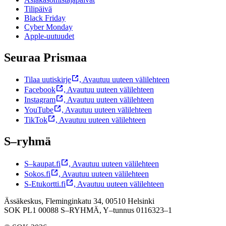
Tilipäivä
Black Friday
Cyber Monday
Apple-uutuudet
Seuraa Prismaa
Tilaa uutiskirje
,
Avautuu uuteen välilehteen
Facebook
,
Avautuu uuteen välilehteen
Instagram
,
Avautuu uuteen välilehteen
YouTube
,
Avautuu uuteen välilehteen
TikTok
,
Avautuu uuteen välilehteen
S–ryhmä
S–kaupat.fi
,
Avautuu uuteen välilehteen
Sokos.fi
,
Avautuu uuteen välilehteen
S-Etukortti.fi
,
Avautuu uuteen välilehteen
Ässäkeskus, Fleminginkatu 34, 00510 Helsinki
SOK PL1 00088 S–RYHMÄ,
Y–tunnus 0116323–1