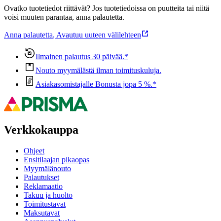
Ovatko tuotetiedot riittävät? Jos tuotetiedoissa on puutteita tai niitä
voisi muuten parantaa, anna palautetta.
Anna palautetta
,
Avautuu uuteen välilehteen
Ilmainen palautus 30 päivää.*
Nouto myymälästä ilman toimituskuluja.
Asiakasomistajalle Bonusta jopa 5 %.*
Verkkokauppa
Ohjeet
Ensitilaajan pikaopas
Myymälänouto
Palautukset
Reklamaatio
Takuu ja huolto
Toimitustavat
Maksutavat