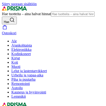
Siirry suoraan sisältöön
Hae tuotteita – aina halvat hinnat
Hae
Ostoskori
Ale
Ajankohtaista
Elektroniikka
Kodinkoneet
Kirjat
Koti
Muoti
Lelut ja lastentarvikkeet
Urheilu ja vapaa-aika
Piha ja puutarha
Remontointi
Autoilu
Kauneus ja hyvinvointi
Lemmikit