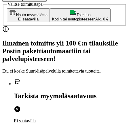
Valitse toimitustapa
Nouto myymälästä
Toimitus
Ei saatavilla
Kotiin tai noutopisteeseen
Alk. 0 €
Ilmainen toimitus yli 100 €:n tilauksille
Postin pakettiautomaattiin tai
palvelupisteeseen!
Etu ei koske Suuri‑lisäpalvelulla toimitettavia tuotteita.
Tarkista myymäläsaatavuus
Ei saatavilla