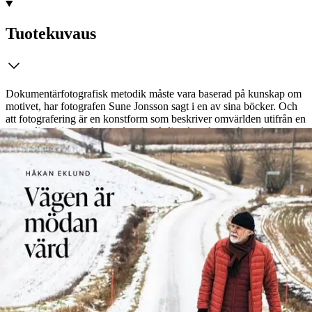
Tuotekuvaus
Dokumentärfotografisk metodik måste vara baserad på kunskap om
motivet, har fotografen Sune Jonsson sagt i en av sina böcker. Och
att fotografering är en konstform som beskriver omvärlden utifrån en
personlig vision, och grundar sig på djup kunskap och stark
inlevelse. Det är detta Håkan Eklunds tredje bok handlar om: egna
och andras dokumentärfotografiska ambitioner och erfarenheter.
Som tonåring sparade han ihop till en systemkamera; våren 1968 var
kameran den första av sitt slag i hans hemby. En investering som
kommit Håkan Eklund till nytta under mer än ett halvt sekel; senare
också som fotolärare och -kursledare. För att förstå och uppskatta
nuet, måste man veta något om det som hänt tidigare. Det gäller
också ett lands historia. Den här boken har skrivits medan Putins
skamliga Ukrainakrig fyller medierna med dagliga frontrapporter -
som också påverkat bokens innehåll: ett motsvarande anfallskrig höll
i tiden på att kväva vår egen frihet; i boken berättar några
frontveteraner hur nära avgrunden vi var 1944. Ur kriget föddes
också Yrjö Kokkos Lapplandslängtan - till lugnet, naturen och
fåglarna i väglöst land. Under sex vårar sökte han häckande