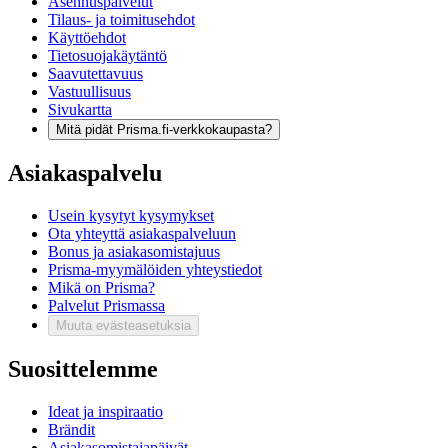
Asennuspalvelut
Tilaus- ja toimitusehdot
Käyttöehdot
Tietosuojakäytäntö
Saavutettavuus
Vastuullisuus
Sivukartta
Mitä pidät Prisma.fi-verkkokaupasta?
Asiakaspalvelu
Usein kysytyt kysymykset
Ota yhteyttä asiakaspalveluun
Bonus ja asiakasomistajuus
Prisma-myymälöiden yhteystiedot
Mikä on Prisma?
Palvelut Prismassa
Muuta evästeasetuksia
Suosittelemme
Ideat ja inspiraatio
Brändit
Asiakasomistajapäivät