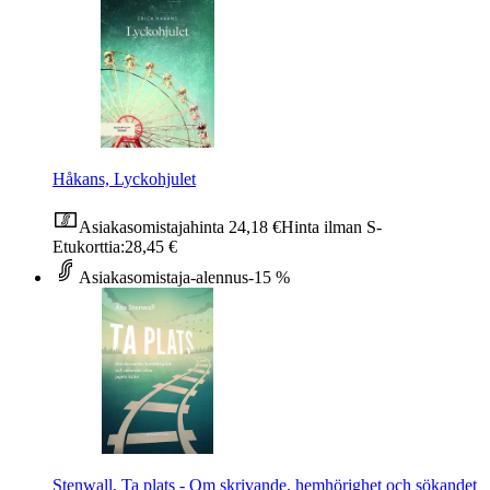
Håkans, Lyckohjulet
Asiakasomistajahinta
24,18 €
Hinta ilman S-
Etukorttia:
28,45 €
Asiakasomistaja-alennus
-15 %
Stenwall, Ta plats - Om skrivande, hemhörighet och sökandet