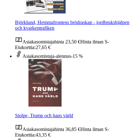
Björklund, Hemmafrontens brödraskap - jordbrukshjälpen
och kvarkentrafiken
Asiakasomistajahinta
23,50 €
Hinta ilman S-
Etukorttia:
27,65 €
Asiakasomistaja-alennus
-15 %
Stolpe, Trump och hans värld
Asiakasomistajahinta
36,85 €
Hinta ilman S-
Etukorttia:
43,35 €