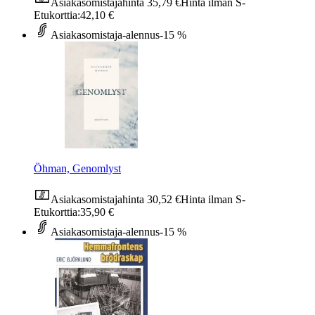
Asiakasomistajahinta
35,79 €
Hinta ilman S-
Etukorttia:
42,10 €
Asiakasomistaja-alennus
-15 %
Öhman, Genomlyst
Asiakasomistajahinta
30,52 €
Hinta ilman S-
Etukorttia:
35,90 €
Asiakasomistaja-alennus
-15 %