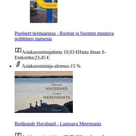
Puolueet tienhaarassa - Ruotsin ja Suomen muutuva
poliittinen maisema
Asiakasomistajahinta
19,93 €
Hinta ilman S-
Etukorttia:
23,45 €
Asiakasomistaja-alennus
-15 %
Bedårande Havsband - Lumoava Merenranta