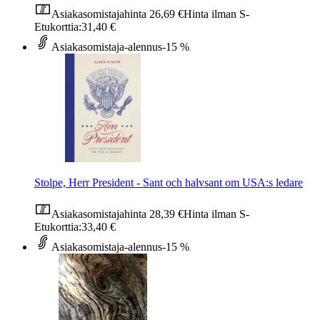
Asiakasomistajahinta
26,69 €
Hinta ilman S-
Etukorttia:
31,40 €
Asiakasomistaja-alennus
-15 %
Stolpe, Herr President - Sant och halvsant om USA:s ledare
Asiakasomistajahinta
28,39 €
Hinta ilman S-
Etukorttia:
33,40 €
Asiakasomistaja-alennus
-15 %