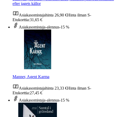
efter jagets källor
Asiakasomistajahinta
26,90 €
Hinta ilman S-
Etukorttia:
31,65 €
Asiakasomistaja-alennus
-15 %
Manner, Agent Karma
Asiakasomistajahinta
23,33 €
Hinta ilman S-
Etukorttia:
27,45 €
Asiakasomistaja-alennus
-15 %