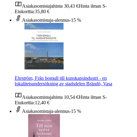
Asiakasomistajahinta
30,43 €
Hinta ilman S-
Etukorttia:
35,80 €
Asiakasomistaja-alennus
-15 %
Ehrström, Från bomull till kunskapsindustri - en
lokalitetsundersökning av stadsdelen Brändö, Vasa
Asiakasomistajahinta
10,54 €
Hinta ilman S-
Etukorttia:
12,40 €
Asiakasomistaja-alennus
-15 %