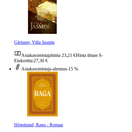
Gleisner, Villa Jasmin
Asiakasomistajahinta
23,21 €
Hinta ilman S-
Etukorttia:
27,30 €
Asiakasomistaja-alennus
-15 %
Högstrand, Raga - Roman