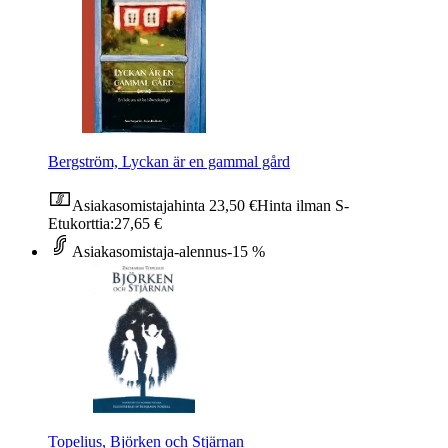
Bergström, Lyckan är en gammal gård
Asiakasomistajahinta
23,50 €
Hinta ilman S-
Etukorttia:
27,65 €
Asiakasomistaja-alennus
-15 %
Topelius, Björken och Stjärnan