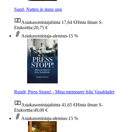
Sund, Natten är ännu ung
Asiakasomistajahinta
17,64 €
Hinta ilman S-
Etukorttia:
20,75 €
Asiakasomistaja-alennus
-15 %
Rundt, Press Stopp! - Mina memoarer från Vasabladet
Asiakasomistajahinta
41,65 €
Hinta ilman S-
Etukorttia:
49,00 €
Asiakasomistaja-alennus
-15 %