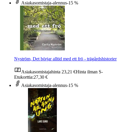
Asiakasomistaja-alennus
-15 %
Nyström, Det börjar alltid med ett frö - trägårdshistorier
Asiakasomistajahinta
23,21 €
Hinta ilman S-
Etukorttia:
27,30 €
Asiakasomistaja-alennus
-15 %