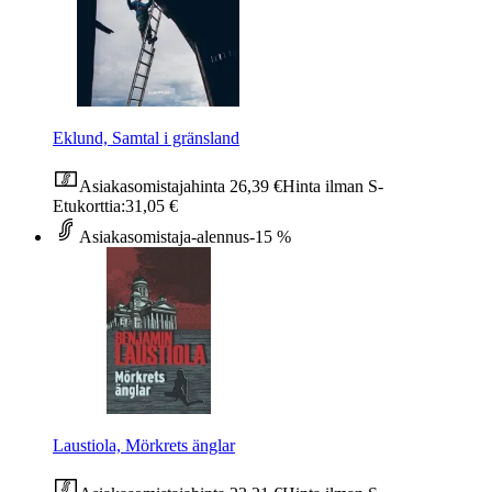
Eklund, Samtal i gränsland
Asiakasomistajahinta
26,39 €
Hinta ilman S-
Etukorttia:
31,05 €
Asiakasomistaja-alennus
-15 %
Laustiola, Mörkrets änglar