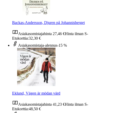
Backas-Andersson, Djuren på Johannisberget
Asiakasomistajahinta
27,46 €
Hinta ilman S-
Etukorttia:
32,30 €
Asiakasomistaja-alennus
-15 %
Eklund, Vägen är mödan värd
Asiakasomistajahinta
41,23 €
Hinta ilman S-
Etukorttia:
48,50 €