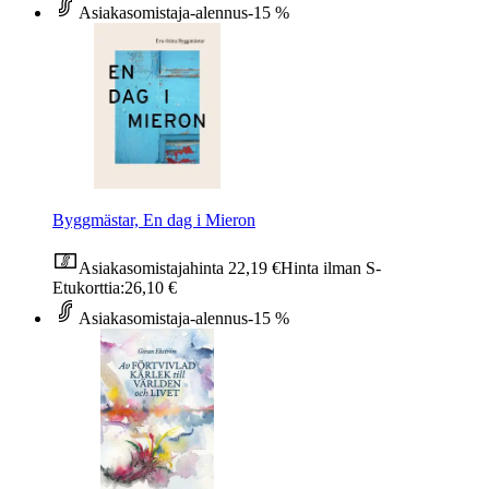
Asiakasomistaja-alennus
-15 %
Byggmästar, En dag i Mieron
Asiakasomistajahinta
22,19 €
Hinta ilman S-
Etukorttia:
26,10 €
Asiakasomistaja-alennus
-15 %