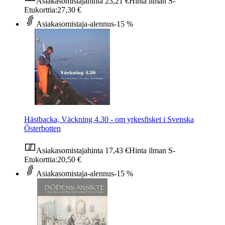
Asiakasomistajahinta
23,21 €
Hinta ilman S-
Etukorttia:
27,30 €
Asiakasomistaja-alennus
-15 %
Hästbacka, Väckning 4.30 - om yrkesfisket i Svenska
Österbotten
Asiakasomistajahinta
17,43 €
Hinta ilman S-
Etukorttia:
20,50 €
Asiakasomistaja-alennus
-15 %