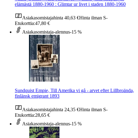
elämästä 1880-1960 : Glimtar ur livet i staden 1880-1960
Asiakasomistajahinta
40,63 €
Hinta ilman S-
Etukorttia:
47,80 €
Asiakasomistaja-alennus
-15 %
Sundquist Empie, Till Amerika vi gå - arvet efter Lillbroända,
finlänsk emigrant 1893
Asiakasomistajahinta
24,35 €
Hinta ilman S-
Etukorttia:
28,65 €
Asiakasomistaja-alennus
-15 %