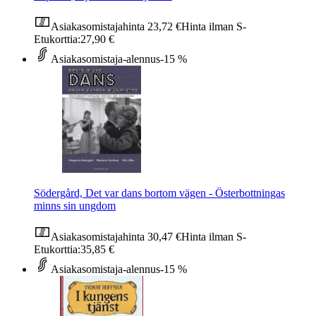
Asiakasomistajahinta
23,72 €
Hinta ilman S-
Etukorttia:
27,90 €
Asiakasomistaja-alennus
-15 %
Södergård, Det var dans bortom vägen - Österbottningas
minns sin ungdom
Asiakasomistajahinta
30,47 €
Hinta ilman S-
Etukorttia:
35,85 €
Asiakasomistaja-alennus
-15 %