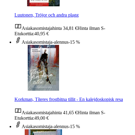
Luutonen, Tröjor och andra plagg
Asiakasomistajahinta
34,81 €
Hinta ilman S-
Etukorttia:
40,95 €
Asiakasomistaja-alennus
-15 %
Korkman, Títeres frostbitna tillit - En kalejdoskopisk resa
Asiakasomistajahinta
41,65 €
Hinta ilman S-
Etukorttia:
49,00 €
Asiakasomistaja-alennus
-15 %