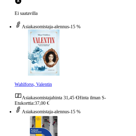
Ei saatavilla
Asiakasomistaja-alennus
-15 %
Wahlforss, Valentin
Asiakasomistajahinta
31,45 €
Hinta ilman S-
Etukorttia:
37,00 €
Asiakasomistaja-alennus
-15 %