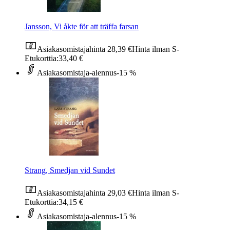
Jansson, Vi åkte för att träffa farsan
Asiakasomistajahinta
28,39 €
Hinta ilman S-
Etukorttia:
33,40 €
Asiakasomistaja-alennus
-15 %
Strang, Smedjan vid Sundet
Asiakasomistajahinta
29,03 €
Hinta ilman S-
Etukorttia:
34,15 €
Asiakasomistaja-alennus
-15 %