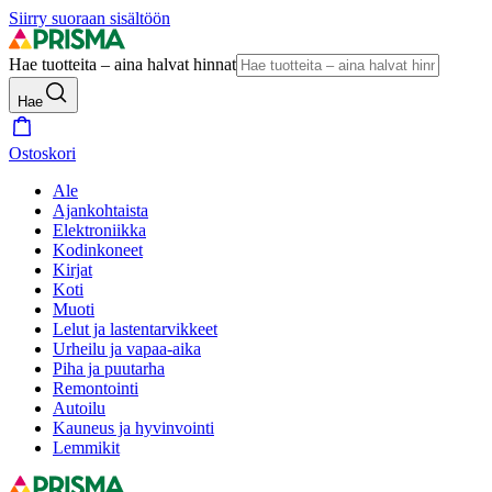
Siirry suoraan sisältöön
Hae tuotteita – aina halvat hinnat
Hae
Ostoskori
Ale
Ajankohtaista
Elektroniikka
Kodinkoneet
Kirjat
Koti
Muoti
Lelut ja lastentarvikkeet
Urheilu ja vapaa-aika
Piha ja puutarha
Remontointi
Autoilu
Kauneus ja hyvinvointi
Lemmikit