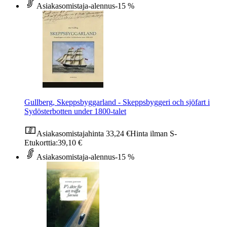
Asiakasomistaja-alennus
-15 %
Gullberg, Skeppsbyggarland - Skeppsbyggeri och sjöfart i
Sydösterbotten under 1800-talet
Asiakasomistajahinta
33,24 €
Hinta ilman S-
Etukorttia:
39,10 €
Asiakasomistaja-alennus
-15 %