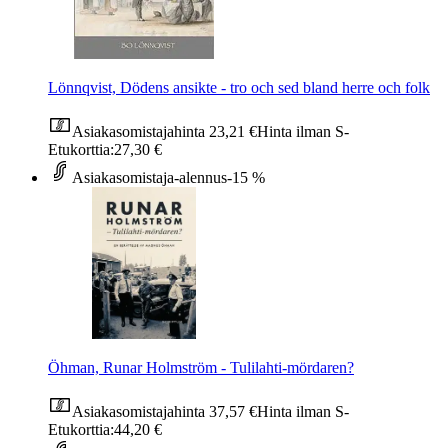
Lönnqvist, Dödens ansikte - tro och sed bland herre och folk
Asiakasomistajahinta
23,21 €
Hinta ilman S-
Etukorttia:
27,30 €
Asiakasomistaja-alennus
-15 %
Öhman, Runar Holmström - Tulilahti-mördaren?
Asiakasomistajahinta
37,57 €
Hinta ilman S-
Etukorttia:
44,20 €