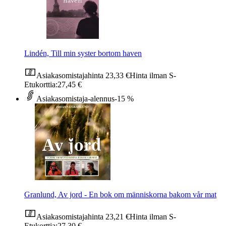
Lindén, Till min syster bortom haven
Asiakasomistajahinta
23,33 €
Hinta ilman S-
Etukorttia:
27,45 €
Asiakasomistaja-alennus
-15 %
Granlund, Av jord - En bok om människorna bakom vår mat
Asiakasomistajahinta
23,21 €
Hinta ilman S-
Etukorttia:
27,30 €