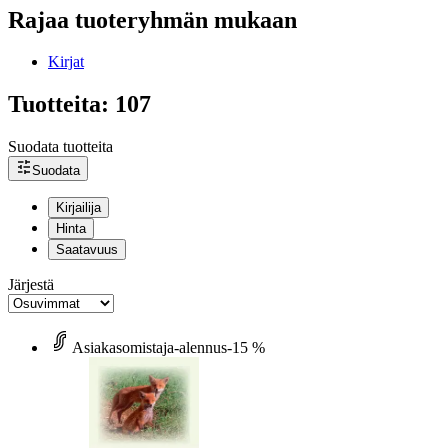
Rajaa tuoteryhmän mukaan
Kirjat
Tuotteita: 107
Suodata tuotteita
Suodata
Kirjailija
Hinta
Saatavuus
Järjestä
Asiakasomistaja-alennus
-15 %