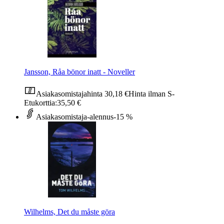
Jansson, Råa bönor inatt - Noveller
Asiakasomistajahinta
30,18 €
Hinta ilman S-
Etukorttia:
35,50 €
Asiakasomistaja-alennus
-15 %
Wilhelms, Det du måste göra