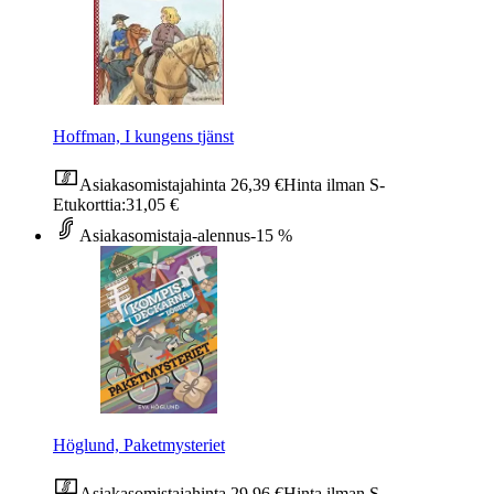
Hoffman, I kungens tjänst
Asiakasomistajahinta
26,39 €
Hinta ilman S-
Etukorttia:
31,05 €
Asiakasomistaja-alennus
-15 %
Höglund, Paketmysteriet
Asiakasomistajahinta
29,96 €
Hinta ilman S-