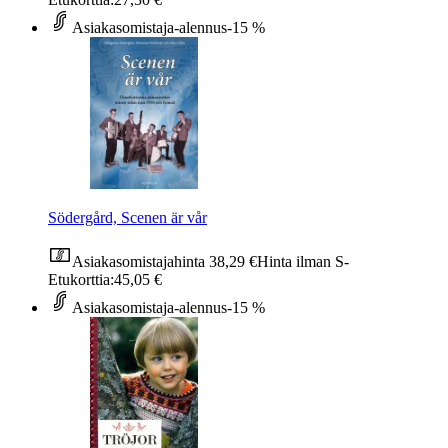
Asiakasomistaja-alennus
-15 %
Södergård, Scenen är vår
Asiakasomistajahinta
38,29 €
Hinta ilman S-
Etukorttia:
45,05 €
Asiakasomistaja-alennus
-15 %