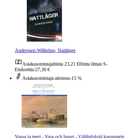
Anderssen-Wilhelms, Nattläger
Asiakasomistajahinta
23,21 €
Hinta ilman S-
Etukorttia:
27,30 €
Asiakasomistaja-alennus
-15 %
Vaasa ja meri - Vasa och havet - Välähdyksiä kaupungin