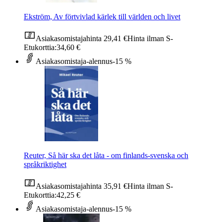
Ekström, Av förtvivlad kärlek till världen och livet
Asiakasomistajahinta
29,41 €
Hinta ilman S-
Etukorttia:
34,60 €
Asiakasomistaja-alennus
-15 %
Reuter, Så här ska det låta - om finlands-svenska och
språkriktighet
Asiakasomistajahinta
35,91 €
Hinta ilman S-
Etukorttia:
42,25 €
Asiakasomistaja-alennus
-15 %