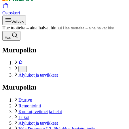
Ostoskori
Valikko
Hae tuotteita – aina halvat hinnat
Hae
Murupolku
…
Älylukot ja tarvikkeet
Murupolku
Etusivu
Remontointi
Koukut, vetimet ja helat
Lukot
Älylukot ja tarvikkeet
Yale Doorman L3 -älylukko, harjattu teräs