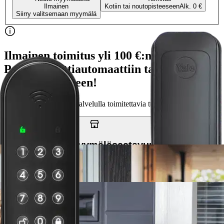
Ilmainen
Kotiin tai noutopisteeseen
Alk. 0 €
Siirry valitsemaan myymälä
Ilmainen toimitus yli 100 €:n tilauksille
Postin pakettiautomaattiin tai
palvelupisteeseen!
Etu ei koske Suuri‑lisäpalvelulla toimitettavia tuotteita.
Tarkista myymäläsaatavuus
Tuotekuvaus