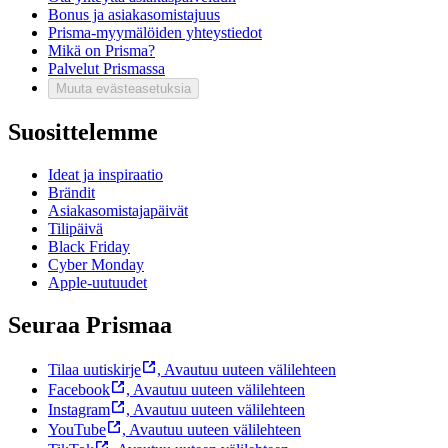
Bonus ja asiakasomistajuus
Prisma-myymälöiden yhteystiedot
Mikä on Prisma?
Palvelut Prismassa
Muuta evästeasetuksia
Suosittelemme
Ideat ja inspiraatio
Brändit
Asiakasomistajapäivät
Tilipäivä
Black Friday
Cyber Monday
Apple-uutuudet
Seuraa Prismaa
Tilaa uutiskirje
,
Avautuu uuteen välilehteen
Facebook
,
Avautuu uuteen välilehteen
Instagram
,
Avautuu uuteen välilehteen
YouTube
,
Avautuu uuteen välilehteen