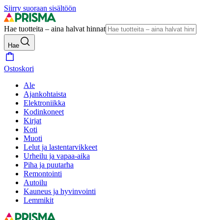
Siirry suoraan sisältöön
Hae tuotteita – aina halvat hinnat
Hae
Ostoskori
Ale
Ajankohtaista
Elektroniikka
Kodinkoneet
Kirjat
Koti
Muoti
Lelut ja lastentarvikkeet
Urheilu ja vapaa-aika
Piha ja puutarha
Remontointi
Autoilu
Kauneus ja hyvinvointi
Lemmikit