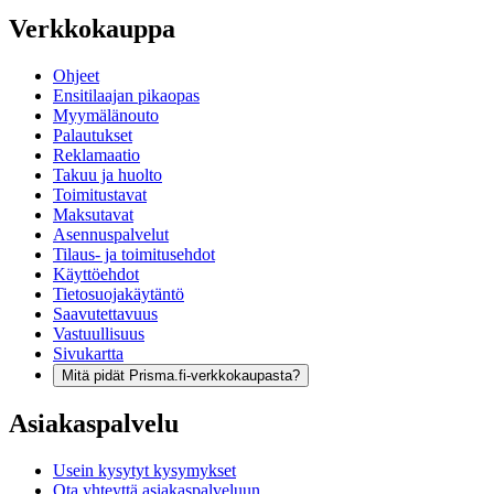
Verkkokauppa
Ohjeet
Ensitilaajan pikaopas
Myymälänouto
Palautukset
Reklamaatio
Takuu ja huolto
Toimitustavat
Maksutavat
Asennuspalvelut
Tilaus- ja toimitusehdot
Käyttöehdot
Tietosuojakäytäntö
Saavutettavuus
Vastuullisuus
Sivukartta
Mitä pidät Prisma.fi-verkkokaupasta?
Asiakaspalvelu
Usein kysytyt kysymykset
Ota yhteyttä asiakaspalveluun