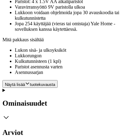
Paristot: 4 x 1.5V AA alkaliparistot
Varavirransyöttö 9V paristolla ulkoa
Lukkoon voidaan ohjelmoida jopa 30 avauskoodia tai
kulkutunnistetta
Jopa 254 käyttäjää (vieras tai omistaja) Yale Home -
sovelluksen kanssa käytettäessä.
Mitä pakkaus sisältää
Lukon sisä- ja ulkoyksiköt
Lukkorungon
Kulkutunnisteen (1 kpl)
Paristot asennusta varten
Asennussarjan
Näytä lisää
tuotekuvausta
Ominaisuudet
Arviot