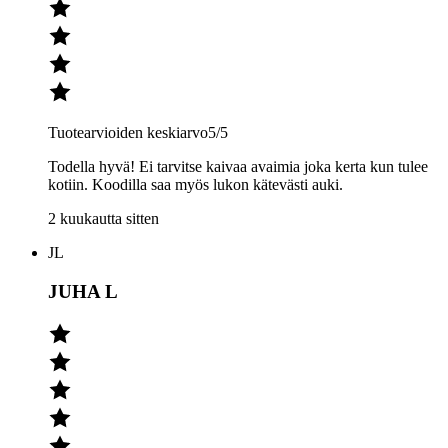
Tuotearvioiden keskiarvo
5
/5
Todella hyvä! Ei tarvitse kaivaa avaimia joka kerta kun tulee
kotiin. Koodilla saa myös lukon kätevästi auki.
2 kuukautta sitten
JL
JUHA L