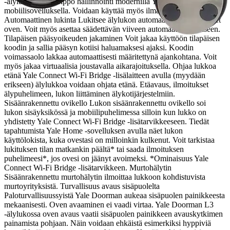
-älylukossa on helppo hallinnointi modernilla Yale Home -
mobiilisovelluksella. Voidaan käyttää myös ilman mobiiliohjausta.
Automaattinen lukinta Lukitsee älylukon automaattisesti, kun suljet
oven. Voit myös asettaa säädettävän viiveen automaattilukitukseen.
Tilapäisen pääsyoikeuden jakaminen Voit jakaa käyttöön tilapäisen
koodin ja sallia pääsyn kotiisi haluamaksesi ajaksi. Koodin
voimassaolo lakkaa automaattisesti määritettynä ajankohtana. Voit
myös jakaa virtuaalisia joustavalla aikarajoituksella. Ohjaa lukkoa
etänä Yale Connect Wi-Fi Bridge -lisälaitteen avulla (myydään
erikseen) älylukkoa voidaan ohjata etänä. Etäavaus, ilmoitukset
älypuhelimeen, lukon liittäminen älykotijärjestelmiin.
Sisäänrakennettu ovikello Lukon sisäänrakennettu ovikello soi
lukon sisäyksikössä ja mobiilipuhelimessa silloin kun lukko on
yhdistetty Yale Connect Wi-Fi Bridge -lisätarvikkeeseen. Tiedät
tapahtumista Yale Home -sovelluksen avulla näet lukon
käyttölokista, kuka ovestasi on milloinkin kulkenut. Voit tarkistaa
lukituksen tilan matkankin päältä* tai saada ilmoituksen
puhelimeesi*, jos ovesi on jäänyt avoimeksi. *Ominaisuus Yale
Connect Wi-Fi Bridge -lisätarvikkeen. Murtohälytin
Sisäänrakennettu murtohälytin ilmoittaa lukkoon kohdistuvista
murtoyrityksistä. Turvallisuus avaus sisäpuolelta
Paloturvallisuussyistä Yale Doorman aukeaa sisäpuolen painikkeesta
mekaanisesti. Oven avaaminen ei vaadi virtaa. Yale Doorman L3
-älylukossa oven avaus vaatii sisäpuolen painikkeen avauskytkimen
painamista pohjaan. Näin voidaan ehkäistä esimerkiksi hyppiviä