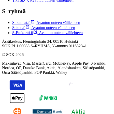
TikTok
,
Avautuu uuteen välilehteen
S–ryhmä
S–kaupat.fi
,
Avautuu uuteen välilehteen
Sokos.fi
,
Avautuu uuteen välilehteen
S-Etukortti.fi
,
Avautuu uuteen välilehteen
Ässäkeskus, Fleminginkatu 34, 00510 Helsinki
SOK PL1 00088 S–RYHMÄ,
Y–tunnus 0116323–1
© SOK 2026
Maksutavat
:
Visa, MasterCard, MobilePay, Apple Pay, S-Pankki,
Nordea, OP, Danske Bank, Aktia, Ålandsbanken, Säästöpankki,
Oma Säästöpankki, POP Pankki, Walley