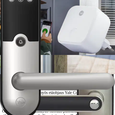
Abloyn Yale Doorman malliston uusin tulokas Yale Doorman L3 on
entistäkin älykkäämpi ja tyylikkäämpi. Unohda huoli avaimista,
valitse avaimeton lukitus. Yale Doorman L3 -älylukon avaamiseen
voit käyttää koodia, mobiilipuhelinta tai kulkutunnistetta. Lukossa
on lisäksi automaattinen avaustoiminto*, joka tunnistaa, että lähestyt
ovea puhelimesi kanssa ja avaa lukituksen puolestasi.
Ei enää
epävarmuutta siitä, tuliko ovi lukkoon – Yale Doorman L3 -älylukon
automaattinen lukitus huolehtii oven lukitsemisesta puolestasi.
Halutessasi voit määritellä lukitusviiveen asetuksen itse. Ehdit
vaikka käydä postilaatikolla hakemassa aamun lehden. Älylukon
sisäänrakennettu murtohälytin hälyttää lukkoon kohdistuvista
murtoyrityksistä. Yale Doorman L3 -älylukon sisäpuolen painike on
varustettu avauskytkimellä, joka painetaan pohjaan oven avauksen
yhteydessä. Ominaisuuden avulla voidaan ehkäistä hyppiviä
lemmikkejä avaamasta ovea. Voit jakaa tilapäisen kulkukoodin tai
virtuaaliavaimen sitä tarvitsevalle puhelimesi avulla. Näin koiran
ulkoiluttajat ja vieraat pääsevät kätevästi sisään, kun sille on tarvetta.
Lukkoon on saatavilla myös etäohjaus Yale Connect Wi-Fi Bridge -
lisälaitteen avulla. Älylukko on suunniteltu ja valmistettu kestämään
pohjoismaisia, vaativia olosuhteita. * Automaattiavaustoiminnon
toimintavarmuus riippuu puhelimen mallista ja asetuksista.
Ominaisuudet: Mobiilikäyttö suoraan paketista Yale Doorman L3