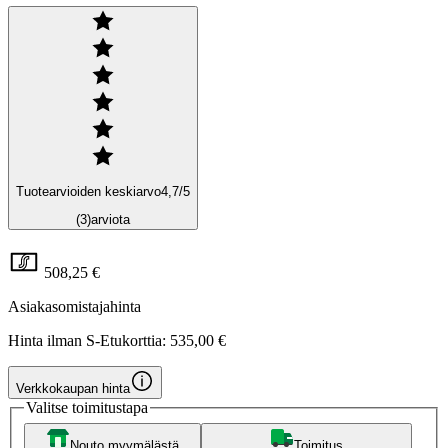
Tuotearvioiden keskiarvo
4,7
/5
(3)
arviota
508,25 €
Asiakasomistajahinta
Hinta ilman S-Etukorttia:
535,00 €
Verkkokaupan hinta
Valitse toimitustapa
Nouto myymälästä
Toimitus