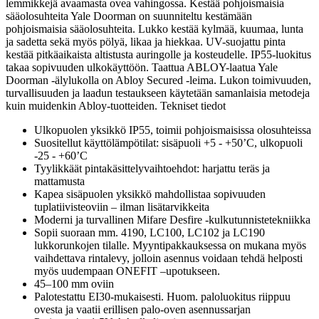
lemmikkejä avaamasta ovea vahingossa. Kestää pohjoismaisia
sääolosuhteita Yale Doorman on suunniteltu kestämään
pohjoismaisia sääolosuhteita. Lukko kestää kylmää, kuumaa, lunta
ja sadetta sekä myös pölyä, likaa ja hiekkaa. UV-suojattu pinta
kestää pitkäaikaista altistusta auringolle ja kosteudelle. IP55-luokitus
takaa sopivuuden ulkokäyttöön. Taattua ABLOY-laatua Yale
Doorman -älylukolla on Abloy Secured -leima. Lukon toimivuuden,
turvallisuuden ja laadun testaukseen käytetään samanlaisia metodeja
kuin muidenkin Abloy-tuotteiden. Tekniset tiedot
Ulkopuolen yksikkö IP55, toimii pohjoismaisissa olosuhteissa
Suositellut käyttölämpötilat: sisäpuoli +5 - +50’C, ulkopuoli
-25 - +60’C
Tyylikkäät pintakäsittelyvaihtoehdot: harjattu teräs ja
mattamusta
Kapea sisäpuolen yksikkö mahdollistaa sopivuuden
tuplatiivisteoviin – ilman lisätarvikkeita
Moderni ja turvallinen Mifare Desfire -kulkutunnistetekniikka
Sopii suoraan mm. 4190, LC100, LC102 ja LC190
lukkorunkojen tilalle. Myyntipakkauksessa on mukana myös
vaihdettava rintalevy, jolloin asennus voidaan tehdä helposti
myös uudempaan ONEFIT –upotukseen.
45–100 mm oviin
Palotestattu EI30-mukaisesti. Huom. paloluokitus riippuu
ovesta ja vaatii erillisen palo-oven asennussarjan