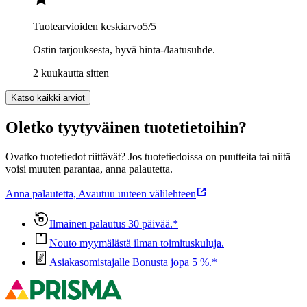
Tuotearvioiden keskiarvo
5
/5
Ostin tarjouksesta, hyvä hinta-/laatusuhde.
2 kuukautta sitten
Katso kaikki arviot
Oletko tyytyväinen tuotetietoihin?
Ovatko tuotetiedot riittävät? Jos tuotetiedoissa on puutteita tai niitä
voisi muuten parantaa, anna palautetta.
Anna palautetta
,
Avautuu uuteen välilehteen
Ilmainen palautus 30 päivää.*
Nouto myymälästä ilman toimituskuluja.
Asiakasomistajalle Bonusta jopa 5 %.*