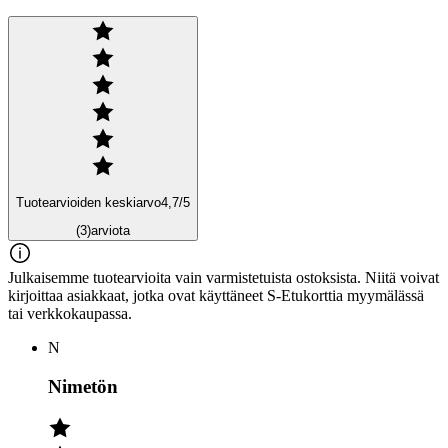
Tuotearvioiden keskiarvo
4,7
/5
(3)
arviota
Julkaisemme tuotearvioita vain varmistetuista ostoksista. Niitä voivat
kirjoittaa asiakkaat, jotka ovat käyttäneet S-Etukorttia myymälässä
tai verkkokaupassa.
N
Nimetön