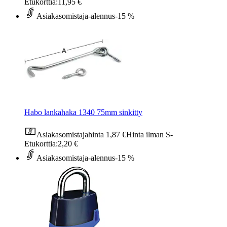
Etukorttia:
11,95 €
Asiakasomistaja-alennus
-15 %
Habo lankahaka 1340 75mm sinkitty
Asiakasomistajahinta
1,87 €
Hinta ilman S-
Etukorttia:
2,20 €
Asiakasomistaja-alennus
-15 %