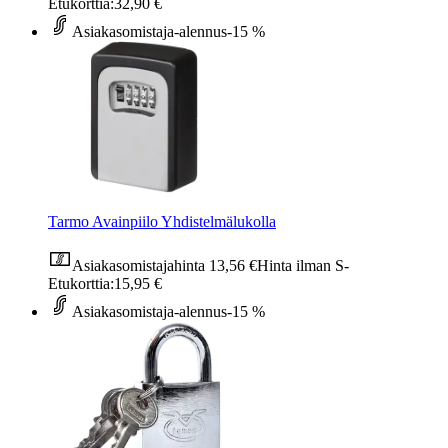
Etukorttia:
32,90 €
Asiakasomistaja-alennus
-15 %
Tarmo Avainpiilo Yhdistelmälukolla
Asiakasomistajahinta
13,56 €
Hinta ilman S-
Etukorttia:
15,95 €
Asiakasomistaja-alennus
-15 %