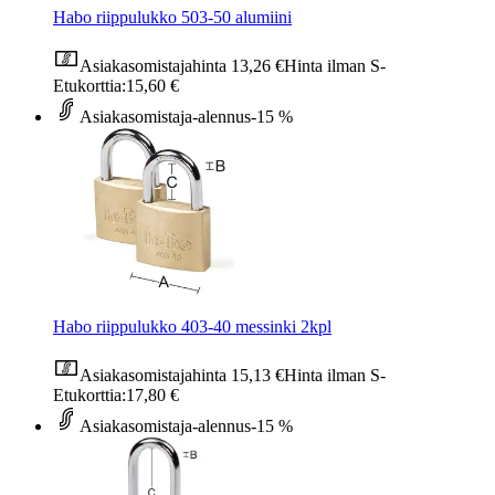
Habo riippulukko 503-50 alumiini
Asiakasomistajahinta
13,26 €
Hinta ilman S-
Etukorttia:
15,60 €
Asiakasomistaja-alennus
-15 %
Habo riippulukko 403-40 messinki 2kpl
Asiakasomistajahinta
15,13 €
Hinta ilman S-
Etukorttia:
17,80 €
Asiakasomistaja-alennus
-15 %