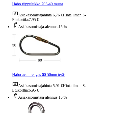
Habo riippulukko 703-40 musta
Asiakasomistajahinta
6,76 €
Hinta ilman S-
Etukorttia:
7,95 €
Asiakasomistaja-alennus
-15 %
Habo avainrengas 60 50mm teräs
Asiakasomistajahinta
5,91 €
Hinta ilman S-
Etukorttia:
6,95 €
Asiakasomistaja-alennus
-15 %