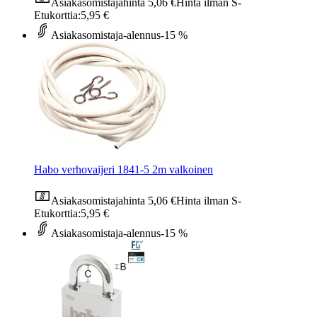
Asiakasomistajahinta
5,06 €
Hinta ilman S-
Etukorttia:
5,95 €
Asiakasomistaja-alennus
-15 %
Habo verhovaijeri 1841-5 2m valkoinen
Asiakasomistajahinta
5,06 €
Hinta ilman S-
Etukorttia:
5,95 €
Asiakasomistaja-alennus
-15 %