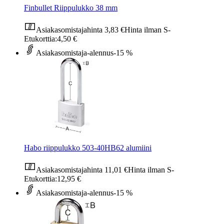
Finbullet Riippulukko 38 mm
Asiakasomistajahinta
3,83 €
Hinta ilman S-
Etukorttia:
4,50 €
Asiakasomistaja-alennus
-15 %
Habo riippulukko 503-40HB62 alumiini
Asiakasomistajahinta
11,01 €
Hinta ilman S-
Etukorttia:
12,95 €
Asiakasomistaja-alennus
-15 %