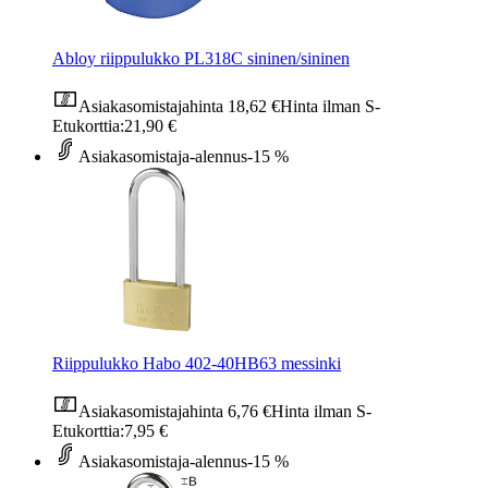
Abloy riippulukko PL318C sininen/sininen
Asiakasomistajahinta
18,62 €
Hinta ilman S-
Etukorttia:
21,90 €
Asiakasomistaja-alennus
-15 %
Riippulukko Habo 402-40HB63 messinki
Asiakasomistajahinta
6,76 €
Hinta ilman S-
Etukorttia:
7,95 €
Asiakasomistaja-alennus
-15 %