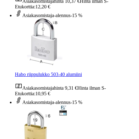
Asiakasomistajahinta
10,37 €
Hinta ilman S-
Etukorttia:
12,20 €
Asiakasomistaja-alennus
-15 %
Habo riippulukko 503-40 alumiini
Asiakasomistajahinta
9,31 €
Hinta ilman S-
Etukorttia:
10,95 €
Asiakasomistaja-alennus
-15 %