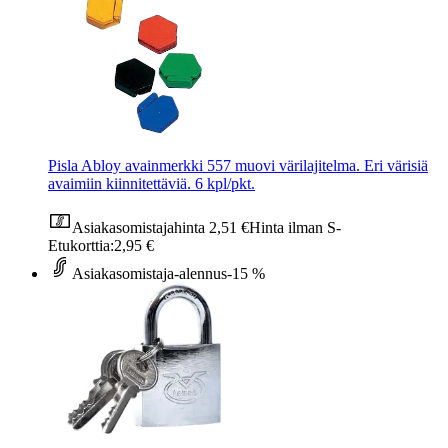
Pisla Abloy avainmerkki 557 muovi värilajitelma. Eri värisiä
avaimiin kiinnitettäviä. 6 kpl/pkt.
Asiakasomistajahinta
2,51 €
Hinta ilman S-
Etukorttia:
2,95 €
Asiakasomistaja-alennus
-15 %