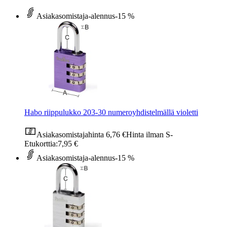
Asiakasomistaja-alennus
-15 %
Habo riippulukko 203-30 numeroyhdistelmällä violetti
Asiakasomistajahinta
6,76 €
Hinta ilman S-
Etukorttia:
7,95 €
Asiakasomistaja-alennus
-15 %