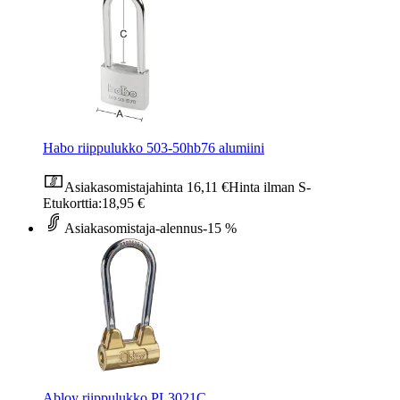
Habo riippulukko 503-50hb76 alumiini
Asiakasomistajahinta
16,11 €
Hinta ilman S-
Etukorttia:
18,95 €
Asiakasomistaja-alennus
-15 %
Abloy riippulukko PL3021C