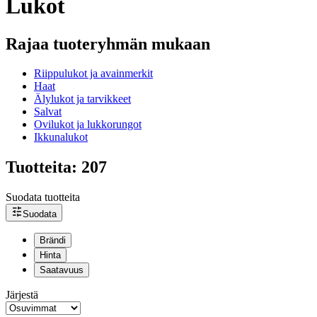
Lukot
Rajaa tuoteryhmän mukaan
Riippulukot ja avainmerkit
Haat
Älylukot ja tarvikkeet
Salvat
Ovilukot ja lukkorungot
Ikkunalukot
Tuotteita: 207
Suodata tuotteita
Suodata
Brändi
Hinta
Saatavuus
Järjestä