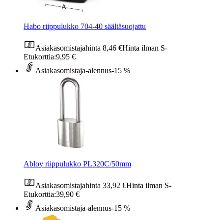
Habo riippulukko 704-40 säältäsuojattu
Asiakasomistajahinta
8,46 €
Hinta ilman S-
Etukorttia:
9,95 €
Asiakasomistaja-alennus
-15 %
Abloy riippulukko PL320C/50mm
Asiakasomistajahinta
33,92 €
Hinta ilman S-
Etukorttia:
39,90 €
Asiakasomistaja-alennus
-15 %