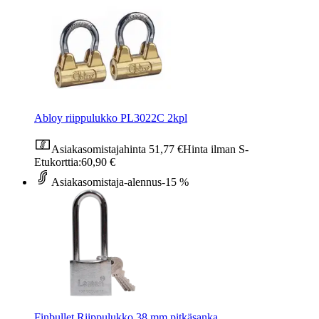
Abloy riippulukko PL3022C 2kpl
Asiakasomistajahinta
51,77 €
Hinta ilman S-
Etukorttia:
60,90 €
Asiakasomistaja-alennus
-15 %
Finbullet Riippulukko 38 mm pitkäsanka