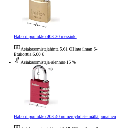
Habo riippulukko 403-30 messinki
Asiakasomistajahinta
5,61 €
Hinta ilman S-
Etukorttia:
6,60 €
Asiakasomistaja-alennus
-15 %
Habo riippulukko 203-40 numeroyhdistelmällä punainen