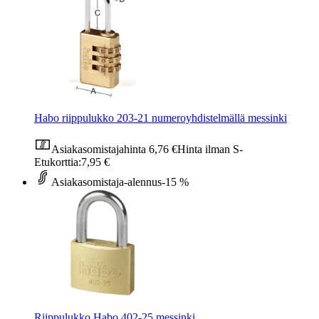
Habo riippulukko 203-21 numeroyhdistelmällä messinki
Asiakasomistajahinta
6,76 €
Hinta ilman S-
Etukorttia:
7,95 €
Asiakasomistaja-alennus
-15 %
Riippulukko Habo 402-25 messinki