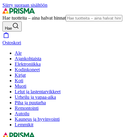
Siirry suoraan sisältöön
Hae tuotteita – aina halvat hinnat
Hae
Ostoskori
Ale
Ajankohtaista
Elektroniikka
Kodinkoneet
Kirjat
Koti
Muoti
Lelut ja lastentarvikkeet
Urheilu ja vapaa-aika
Piha ja puutarha
Remontointi
Autoilu
Kauneus ja hyvinvointi
Lemmikit