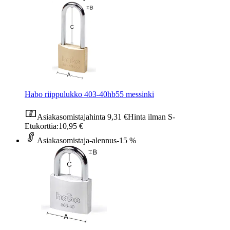
Habo riippulukko 403-40hb55 messinki
Asiakasomistajahinta
9,31 €
Hinta ilman S-
Etukorttia:
10,95 €
Asiakasomistaja-alennus
-15 %