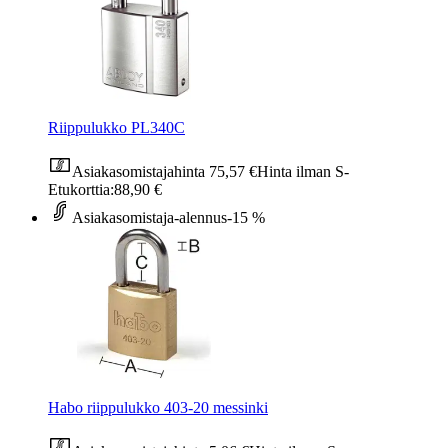
Riippulukko PL340C
Asiakasomistajahinta
75,57 €
Hinta ilman S-
Etukorttia:
88,90 €
Asiakasomistaja-alennus
-15 %
Habo riippulukko 403-20 messinki