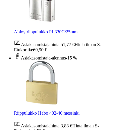
Abloy riippulukko PL330C/25mm
Asiakasomistajahinta
51,77 €
Hinta ilman S-
Etukorttia:
60,90 €
Asiakasomistaja-alennus
-15 %
Riippulukko Habo 402-40 messinki
Asiakasomistajahinta
3,83 €
Hinta ilman S-