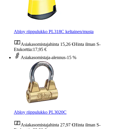
Abloy riippulukko PL318C keltainen/musta
Asiakasomistajahinta
15,26 €
Hinta ilman S-
Etukorttia:
17,95 €
Asiakasomistaja-alennus
-15 %
Abloy riippulukko PL3020C
Asiakasomistajahinta
27,97 €
Hinta ilman S-