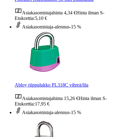
Asiakasomistajahinta
4,34 €
Hinta ilman S-
Etukorttia:
5,10 €
Asiakasomistaja-alennus
-15 %
Abloy riippulukko PL318C vihreä/lila
Asiakasomistajahinta
15,26 €
Hinta ilman S-
Etukorttia:
17,95 €
Asiakasomistaja-alennus
-15 %