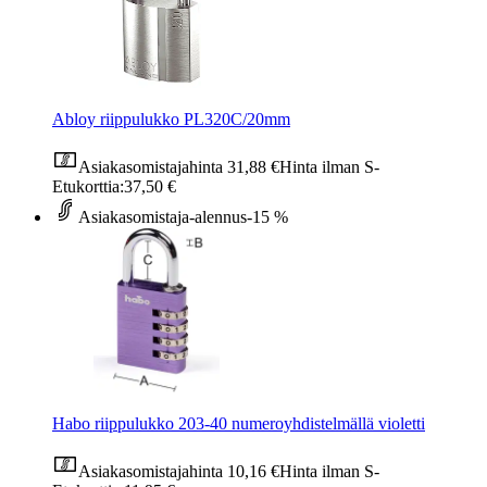
Abloy riippulukko PL320C/20mm
Asiakasomistajahinta
31,88 €
Hinta ilman S-
Etukorttia:
37,50 €
Asiakasomistaja-alennus
-15 %
Habo riippulukko 203-40 numeroyhdistelmällä violetti
Asiakasomistajahinta
10,16 €
Hinta ilman S-