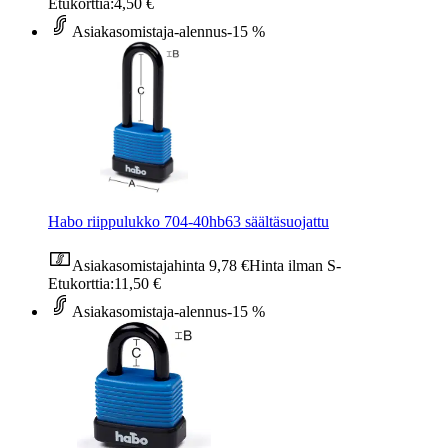
Etukorttia:
4,50 €
Asiakasomistaja-alennus
-15 %
Habo riippulukko 704-40hb63 säältäsuojattu
Asiakasomistajahinta
9,78 €
Hinta ilman S-
Etukorttia:
11,50 €
Asiakasomistaja-alennus
-15 %