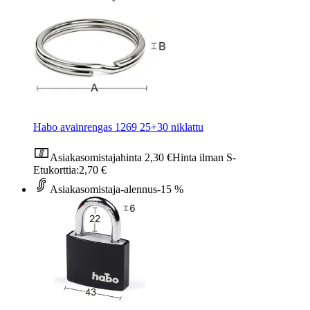
Habo avainrengas 1269 25+30 niklattu
Asiakasomistajahinta
2,30 €
Hinta ilman S-
Etukorttia:
2,70 €
Asiakasomistaja-alennus
-15 %