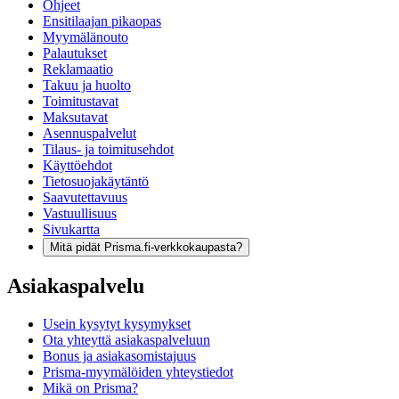
Ohjeet
Ensitilaajan pikaopas
Myymälänouto
Palautukset
Reklamaatio
Takuu ja huolto
Toimitustavat
Maksutavat
Asennuspalvelut
Tilaus- ja toimitusehdot
Käyttöehdot
Tietosuojakäytäntö
Saavutettavuus
Vastuullisuus
Sivukartta
Mitä pidät Prisma.fi-verkkokaupasta?
Asiakaspalvelu
Usein kysytyt kysymykset
Ota yhteyttä asiakaspalveluun
Bonus ja asiakasomistajuus
Prisma-myymälöiden yhteystiedot
Mikä on Prisma?