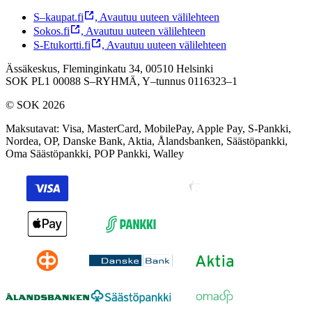
S–kaupat.fi
,
Avautuu uuteen välilehteen
Sokos.fi
,
Avautuu uuteen välilehteen
S-Etukortti.fi
,
Avautuu uuteen välilehteen
Ässäkeskus, Fleminginkatu 34, 00510 Helsinki
SOK PL1 00088 S–RYHMÄ,
Y–tunnus 0116323–1
© SOK 2026
Maksutavat
:
Visa, MasterCard, MobilePay, Apple Pay, S-Pankki,
Nordea, OP, Danske Bank, Aktia, Ålandsbanken, Säästöpankki,
Oma Säästöpankki, POP Pankki, Walley