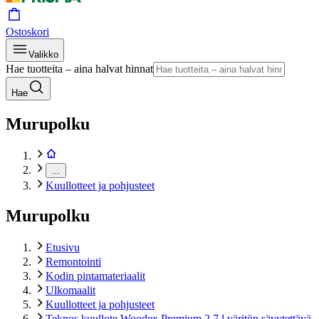
Ostoskori
Valikko
Hae tuotteita – aina halvat hinnat
Hae
Murupolku
…
Kuullotteet ja pohjusteet
Murupolku
Etusivu
Remontointi
Kodin pintamateriaalit
Ulkomaalit
Kuullotteet ja pohjusteet
Teknos kuullote Woodex Premium 2,7 l väritön sävytettävä