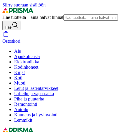
Siirry suoraan sisältöön
Hae tuotteita – aina halvat hinnat
Hae
Ostoskori
Ale
Ajankohtaista
Elektroniikka
Kodinkoneet
Kirjat
Koti
Muoti
Lelut ja lastentarvikkeet
Urheilu ja vapaa-aika
Piha ja puutarha
Remontointi
Autoilu
Kauneus ja hyvinvointi
Lemmikit