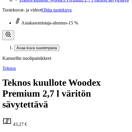
Tuotekuvat- ja videot
Ohita tuotekuva
Asiakasomistaja-alennus
-15 %
Avaa kuva suurempana
Karusellin nuolipainikkeet
Teknos
Teknos kuullote Woodex
Premium 2,7 l väritön
sävytettävä
43,27 €