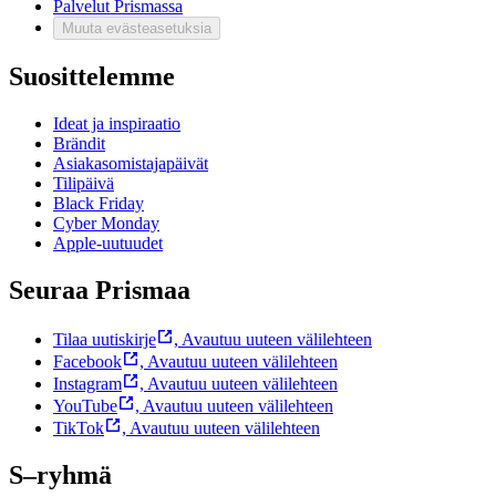
Palvelut Prismassa
Muuta evästeasetuksia
Suosittelemme
Ideat ja inspiraatio
Brändit
Asiakasomistajapäivät
Tilipäivä
Black Friday
Cyber Monday
Apple-uutuudet
Seuraa Prismaa
Tilaa uutiskirje
,
Avautuu uuteen välilehteen
Facebook
,
Avautuu uuteen välilehteen
Instagram
,
Avautuu uuteen välilehteen
YouTube
,
Avautuu uuteen välilehteen
TikTok
,
Avautuu uuteen välilehteen
S–ryhmä