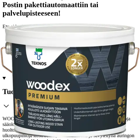
Postin pakettiautomaattiin tai
palvelupisteeseen!
Etu ei koske Suuri‑lisäpalvelulla toimitettavia tuotteita.
Tarkista myymäläsaatavuus
Tuotekuvaus
WOODEX PREMIUM on kehitetty antamaan ylivertainen suoja
sääolosuhteita vastaan. Verrattuna perinteisiin kuullotteisiin
huoltomaalausväli voi olla jopa 2 - 3 kertaa pidempi. Suojaa
ulkopuupintoja kosteudelta, likaantumiselta ja sävytettynä auringon