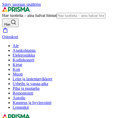
Siirry suoraan sisältöön
Hae tuotteita – aina halvat hinnat
Hae
Ostoskori
Ale
Ajankohtaista
Elektroniikka
Kodinkoneet
Kirjat
Koti
Muoti
Lelut ja lastentarvikkeet
Urheilu ja vapaa-aika
Piha ja puutarha
Remontointi
Autoilu
Kauneus ja hyvinvointi
Lemmikit