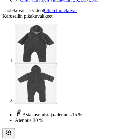
Tuotekuvat- ja videot
Ohita tuotekuvat
Karusellin pikakuvakkeet
Asiakasomistaja-alennus
-15 %
Alennus
-30 %