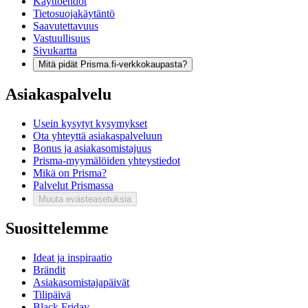
Käyttöehdot
Tietosuojakäytäntö
Saavutettavuus
Vastuullisuus
Sivukartta
Mitä pidät Prisma.fi-verkkokaupasta?
Asiakaspalvelu
Usein kysytyt kysymykset
Ota yhteyttä asiakaspalveluun
Bonus ja asiakasomistajuus
Prisma-myymälöiden yhteystiedot
Mikä on Prisma?
Palvelut Prismassa
Muuta evästeasetuksia
Suosittelemme
Ideat ja inspiraatio
Brändit
Asiakasomistajapäivät
Tilipäivä
Black Friday