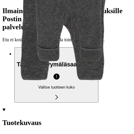
Ilmainen toimitus yli 100 €:n tilauksille
Postin pakettiautomaattiin tai
palvelupisteeseen!
Etu ei koske Suuri‑lisäpalvelulla toimitettavia tuotteita.
Tarkista myymäläsaatavuus
Valitse tuotteen koko
Tuotekuvaus