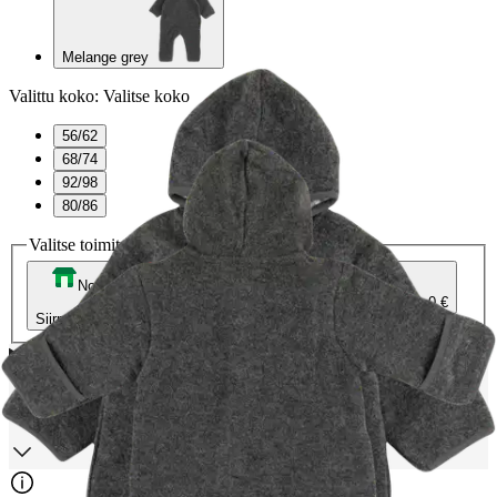
Melange grey
Valittu koko:
Valitse koko
56/62
68/74
92/98
80/86
Valitse toimitustapa
Nouto myymälästä
Toimitus
Ilmainen
Kotiin tai noutopisteeseen
Alk. 0 €
Siirry valitsemaan myymälä
Ciraf vauvat kokotaulukko