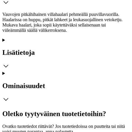
Vauvojen pitkähihainen villahaalari pehmeällä puuvillavuorilla.
Haalarissa on huppu, pitkät lahkeet ja leukasuojallinen vetoketju.
Mukava haalari, joka sopii käytettäväksi sellaisenaan tai
viileämmällä säällä välikerroksena.
Lisätietoja
Ominaisuudet
Oletko tyytyväinen tuotetietoihin?
Ovatko tuotetiedot riittävät? Jos tuotetiedoissa on puutteita tai niitä
voisi muuten parantaa, anna palautetta.