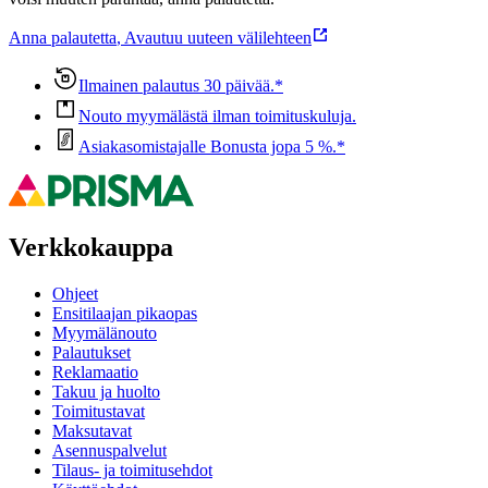
Anna palautetta
,
Avautuu uuteen välilehteen
Ilmainen palautus 30 päivää.*
Nouto myymälästä ilman toimituskuluja.
Asiakasomistajalle Bonusta jopa 5 %.*
Verkkokauppa
Ohjeet
Ensitilaajan pikaopas
Myymälänouto
Palautukset
Reklamaatio
Takuu ja huolto
Toimitustavat
Maksutavat
Asennuspalvelut
Tilaus- ja toimitusehdot