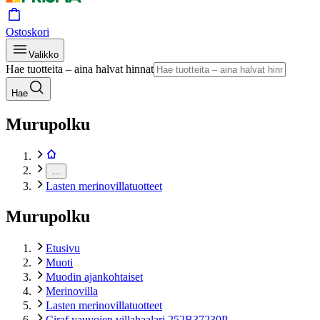
Ostoskori
Valikko
Hae tuotteita – aina halvat hinnat
Hae
Murupolku
…
Lasten merinovillatuotteet
Murupolku
Etusivu
Muoti
Muodin ajankohtaiset
Merinovilla
Lasten merinovillatuotteet
Ciraf vauvojen villahaalari 252B37230P