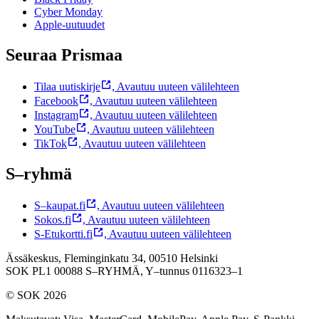
Cyber Monday
Apple-uutuudet
Seuraa Prismaa
Tilaa uutiskirje
,
Avautuu uuteen välilehteen
Facebook
,
Avautuu uuteen välilehteen
Instagram
,
Avautuu uuteen välilehteen
YouTube
,
Avautuu uuteen välilehteen
TikTok
,
Avautuu uuteen välilehteen
S–ryhmä
S–kaupat.fi
,
Avautuu uuteen välilehteen
Sokos.fi
,
Avautuu uuteen välilehteen
S-Etukortti.fi
,
Avautuu uuteen välilehteen
Ässäkeskus, Fleminginkatu 34, 00510 Helsinki
SOK PL1 00088 S–RYHMÄ,
Y–tunnus 0116323–1
© SOK 2026