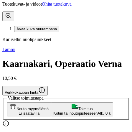
Tuotekuvat- ja videot
Ohita tuotekuva
Avaa kuva suurempana
Karusellin nuolipainikkeet
Tammi
Kaarnakari, Operaatio Verna
10,50 €
Verkkokaupan hinta
Valitse toimitustapa
Nouto myymälästä
Toimitus
Ei saatavilla
Kotiin tai noutopisteeseen
Alk. 0 €