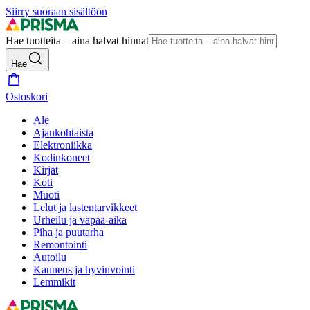
Siirry suoraan sisältöön
Hae tuotteita – aina halvat hinnat
Hae
Ostoskori
Ale
Ajankohtaista
Elektroniikka
Kodinkoneet
Kirjat
Koti
Muoti
Lelut ja lastentarvikkeet
Urheilu ja vapaa-aika
Piha ja puutarha
Remontointi
Autoilu
Kauneus ja hyvinvointi
Lemmikit