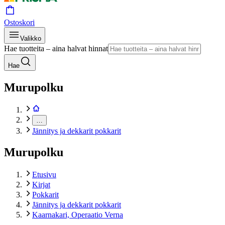
Ostoskori
Valikko
Hae tuotteita – aina halvat hinnat
Hae
Murupolku
…
Jännitys ja dekkarit pokkarit
Murupolku
Etusivu
Kirjat
Pokkarit
Jännitys ja dekkarit pokkarit
Kaarnakari, Operaatio Verna