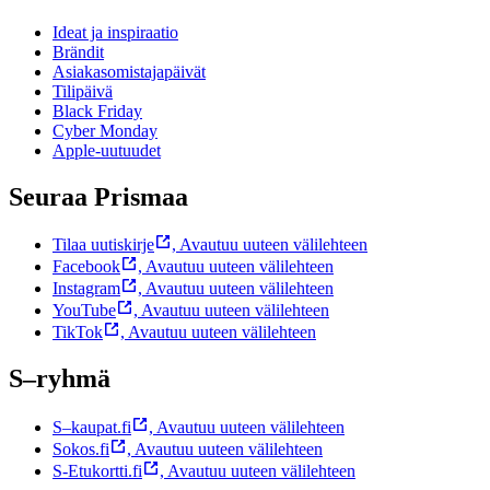
Ideat ja inspiraatio
Brändit
Asiakasomistajapäivät
Tilipäivä
Black Friday
Cyber Monday
Apple-uutuudet
Seuraa Prismaa
Tilaa uutiskirje
,
Avautuu uuteen välilehteen
Facebook
,
Avautuu uuteen välilehteen
Instagram
,
Avautuu uuteen välilehteen
YouTube
,
Avautuu uuteen välilehteen
TikTok
,
Avautuu uuteen välilehteen
S–ryhmä
S–kaupat.fi
,
Avautuu uuteen välilehteen
Sokos.fi
,
Avautuu uuteen välilehteen
S-Etukortti.fi
,
Avautuu uuteen välilehteen