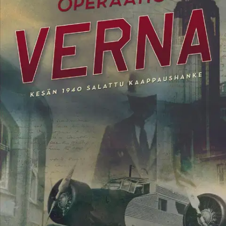
Miten lähellä Suomi oli miehitystä kesällä 1940? Paljastava
sotatrilleri välirauhan aikaisesta tiedusteluoperaatiosta, jonka avulla
saatiin estettyä Neuvostoliiton vallankaappaus Suomessa.
Talvisodan jälkeisessä jännitteisessä ilmapiirissä Neuvostoliitto alkoi
yhä röyhkeämmin puuttua Suomen asioihin. Suomalaiset
kommunistit nousivat maan alta, ja perustettiin Suomen ja
Neuvostoliiton Rauhan ja Ystävyyden Seura.
Päästäkseen selville
kommunistien aikeista Suomen tiedustelujohto käynnisti
peiteoperaation, Operaatio Vernan. Odottamattomia käänteitä
saavassa operaatiossa mukana ovat mm. suomalainen tiedustelu ja
vastavakoilu, virolainen Kalevipoeg-ryhmä sekä tuttuja hahmoja
aikaisemmista Operaatio-sarjan kirjoista. Suositusta Operaatio-
sarjasta tunnettu Ville Kaarnakari on uudenlaisen sotaromaanin
kehittäjä, jolla ei lajityypissä juuri ole kilpailijoita. Hän on reservin
majuri ja palvellut muun muassa rauhantehtävissä Lähi-idässä. Hän
on kirjoittanut myös Legioonalainen Peters -sarjaa Kyösti Pietiläisen
kanssa.
Näytä lisää
tuotekuvausta
Ominaisuudet