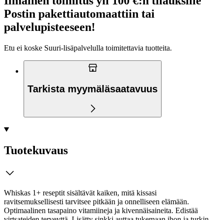
Ilmainen toimitus yli 100 €:n tilauksille
Postin pakettiautomaattiin tai
palvelupisteeseen!
Etu ei koske Suuri‑lisäpalvelulla toimitettavia tuotteita.
Tarkista myymäläsaatavuus
Tuotekuvaus
Whiskas 1+ reseptit sisältävät kaiken, mitä kissasi
ravitsemuksellisesti tarvitsee pitkään ja onnelliseen elämään.
Optimaalinen tasapaino vitamiineja ja kivennäisaineita. Edistää
virtsateiden terveyttä. Lisätty sinkki auttaa tukemaan ihon ja turkin