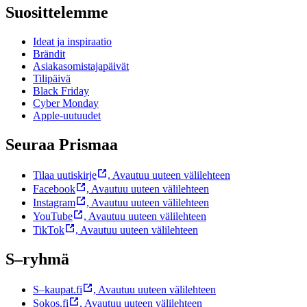
Suosittelemme
Ideat ja inspiraatio
Brändit
Asiakasomistajapäivät
Tilipäivä
Black Friday
Cyber Monday
Apple-uutuudet
Seuraa Prismaa
Tilaa uutiskirje
,
Avautuu uuteen välilehteen
Facebook
,
Avautuu uuteen välilehteen
Instagram
,
Avautuu uuteen välilehteen
YouTube
,
Avautuu uuteen välilehteen
TikTok
,
Avautuu uuteen välilehteen
S–ryhmä
S–kaupat.fi
,
Avautuu uuteen välilehteen
Sokos.fi
,
Avautuu uuteen välilehteen