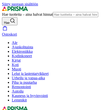
Siirry suoraan sisältöön
Hae tuotteita – aina halvat hinnat
Hae
Ostoskori
Ale
Ajankohtaista
Elektroniikka
Kodinkoneet
Kirjat
Koti
Muoti
Lelut ja lastentarvikkeet
Urheilu ja vapaa-aika
Piha ja puutarha
Remontointi
Autoilu
Kauneus ja hyvinvointi
Lemmikit