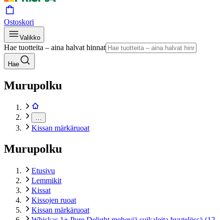
Ostoskori
Valikko
Hae tuotteita – aina halvat hinnat
Hae
Murupolku
…
Kissan märkäruoat
Murupolku
Etusivu
Lemmikit
Kissat
Kissojen ruoat
Kissan märkäruoat
Whiskas 1+ Pure Delight meheviä suikaleita hyytelössä (12