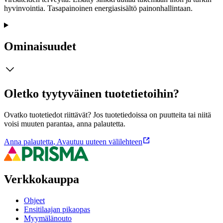
hyvinvointia. Tasapainoinen energiasisältö painonhallintaan.
Ominaisuudet
Oletko tyytyväinen tuotetietoihin?
Ovatko tuotetiedot riittävät? Jos tuotetiedoissa on puutteita tai niitä
voisi muuten parantaa, anna palautetta.
Anna palautetta
,
Avautuu uuteen välilehteen
Verkkokauppa
Ohjeet
Ensitilaajan pikaopas
Myymälänouto