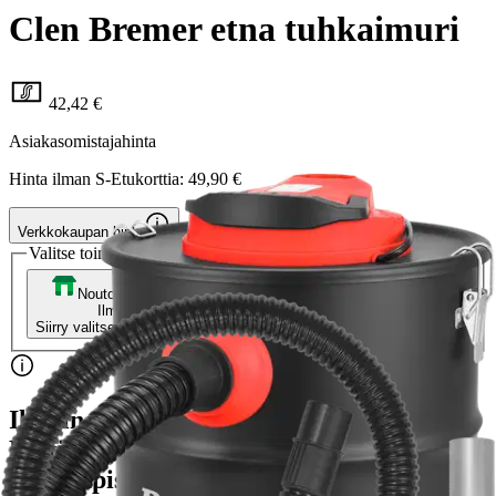
Clen Bremer etna tuhkaimuri
42,42 €
Asiakasomistajahinta
Hinta ilman S-Etukorttia:
49,90 €
Verkkokaupan hinta
Valitse toimitustapa
Nouto myymälästä
Toimitus
Ilmainen
Kotiin tai noutopisteeseen
Alk. 0 €
Siirry valitsemaan myymälä
Ilmainen toimitus yli 100 €:n tilauksille
Postin pakettiautomaattiin tai
palvelupisteeseen!