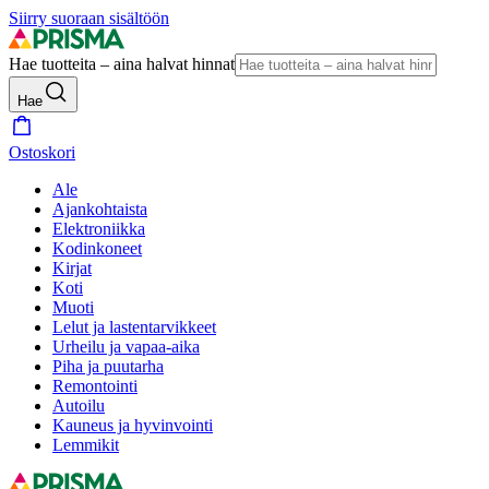
Siirry suoraan sisältöön
Hae tuotteita – aina halvat hinnat
Hae
Ostoskori
Ale
Ajankohtaista
Elektroniikka
Kodinkoneet
Kirjat
Koti
Muoti
Lelut ja lastentarvikkeet
Urheilu ja vapaa-aika
Piha ja puutarha
Remontointi
Autoilu
Kauneus ja hyvinvointi
Lemmikit