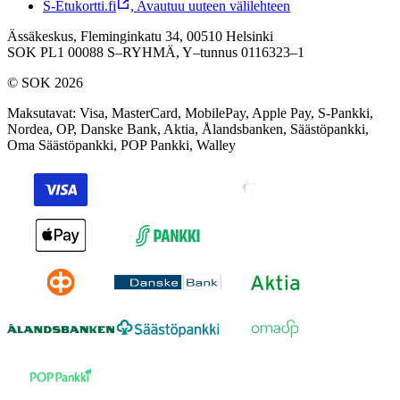
S-Etukortti.fi
,
Avautuu uuteen välilehteen
Ässäkeskus, Fleminginkatu 34, 00510 Helsinki
SOK PL1 00088 S–RYHMÄ,
Y–tunnus 0116323–1
© SOK 2026
Maksutavat
:
Visa, MasterCard, MobilePay, Apple Pay, S-Pankki,
Nordea, OP, Danske Bank, Aktia, Ålandsbanken, Säästöpankki,
Oma Säästöpankki, POP Pankki, Walley