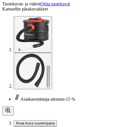
Tuotekuvat- ja videot
Ohita tuotekuvat
Karusellin pikakuvakkeet
Asiakasomistaja-alennus
-15 %
Avaa kuva suurempana