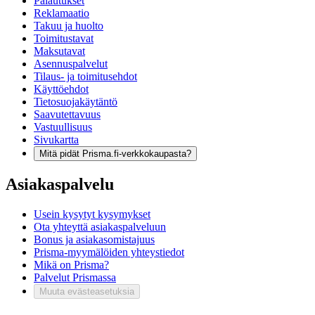
Palautukset
Reklamaatio
Takuu ja huolto
Toimitustavat
Maksutavat
Asennuspalvelut
Tilaus- ja toimitusehdot
Käyttöehdot
Tietosuojakäytäntö
Saavutettavuus
Vastuullisuus
Sivukartta
Mitä pidät Prisma.fi-verkkokaupasta?
Asiakaspalvelu
Usein kysytyt kysymykset
Ota yhteyttä asiakaspalveluun
Bonus ja asiakasomistajuus
Prisma-myymälöiden yhteystiedot
Mikä on Prisma?
Palvelut Prismassa
Muuta evästeasetuksia