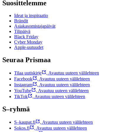
Suosittelemme
Ideat ja inspiraatio
Brändit
Asiakasomistajapäivät
Tilipäivä
Black Friday
Cyber Monday
Apple-uutuudet
Seuraa Prismaa
Tilaa uutiskirje
,
Avautuu uuteen välilehteen
Facebook
,
Avautuu uuteen välilehteen
Instagram
,
Avautuu uuteen välilehteen
YouTube
,
Avautuu uuteen välilehteen
TikTok
,
Avautuu uuteen välilehteen
S–ryhmä
S–kaupat.fi
,
Avautuu uuteen välilehteen
Sokos.fi
,
Avautuu uuteen välilehteen