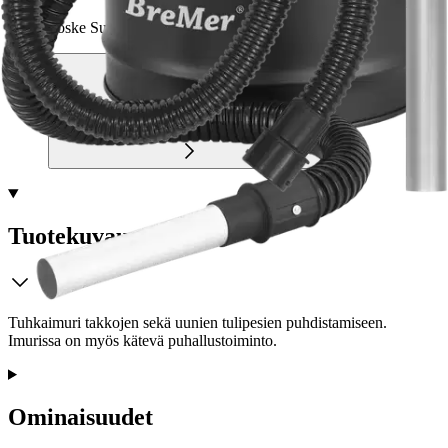
Etu ei koske Suuri‑lisäpalvelulla toimitettavia tuotteita.
Tarkista myymäläsaatavuus
Tuotekuvaus
Tuhkaimuri takkojen sekä uunien tulipesien puhdistamiseen.
Imurissa on myös kätevä puhallustoiminto.
Ominaisuudet